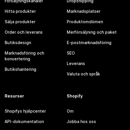
Försäljningskanaler
Dropshipping
Hitta produkter
Marknadsplatser
Sälja produkter
Produktomdömen
Order och leverans
Merförsäljning och paket
Butiksdesign
E-postmarknadsföring
Marknadsföring och
SEO
konvertering
Leverans
Butikshantering
Valuta och språk
Resurser
Shopify
Shopifys hjälpcenter
Om
API-dokumentation
Jobba hos oss