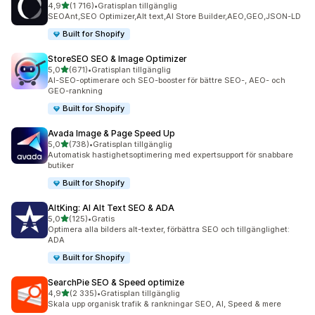
av 5 stjärnor
4,9
(1 716)
•
Gratisplan tillgänglig
1716 recensioner totalt
SEOAnt,SEO Optimizer,Alt text,AI Store Builder,AEO,GEO,JSON-LD
Built for Shopify
StoreSEO SEO & Image Optimizer
av 5 stjärnor
5,0
(671)
•
Gratisplan tillgänglig
671 recensioner totalt
AI-SEO-optimerare och SEO-booster för bättre SEO-, AEO- och
GEO-rankning
Built for Shopify
Avada Image & Page Speed Up
av 5 stjärnor
5,0
(738)
•
Gratisplan tillgänglig
738 recensioner totalt
Automatisk hastighetsoptimering med expertsupport för snabbare
butiker
Built for Shopify
AltKing: AI Alt Text SEO & ADA
av 5 stjärnor
5,0
(125)
•
Gratis
125 recensioner totalt
Optimera alla bilders alt-texter, förbättra SEO och tillgänglighet:
ADA
Built for Shopify
SearchPie SEO & Speed optimize
av 5 stjärnor
4,9
(2 335)
•
Gratisplan tillgänglig
2335 recensioner totalt
Skala upp organisk trafik & rankningar SEO, AI, Speed & mere