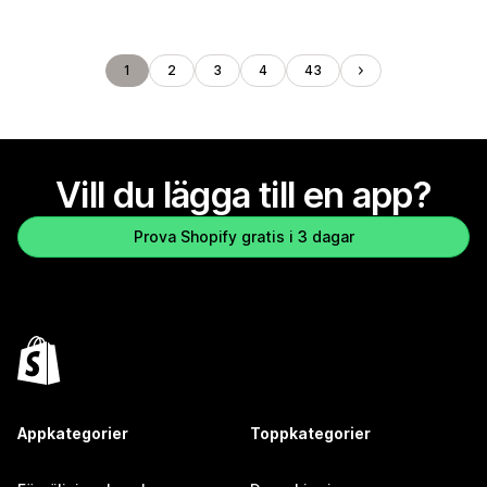
1
2
3
4
43
Vill du lägga till en app?
Prova Shopify gratis i 3 dagar
Appkategorier
Toppkategorier