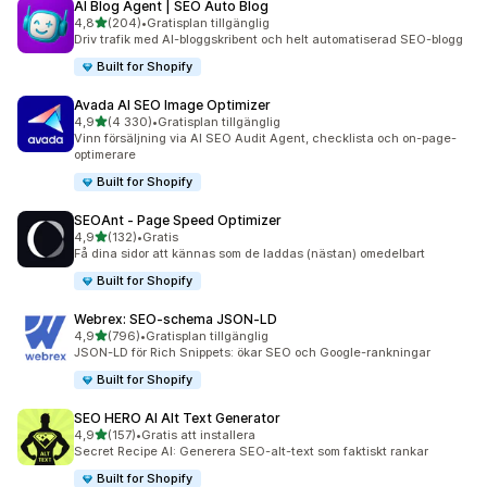
AI Blog Agent | SEO Auto Blog
av 5 stjärnor
4,8
(204)
•
Gratisplan tillgänglig
204 recensioner totalt
Driv trafik med AI-bloggskribent och helt automatiserad SEO-blogg
Built for Shopify
Avada AI SEO Image Optimizer
av 5 stjärnor
4,9
(4 330)
•
Gratisplan tillgänglig
4330 recensioner totalt
Vinn försäljning via AI SEO Audit Agent, checklista och on-page-
optimerare
Built for Shopify
SEOAnt ‑ Page Speed Optimizer
av 5 stjärnor
4,9
(132)
•
Gratis
132 recensioner totalt
Få dina sidor att kännas som de laddas (nästan) omedelbart
Built for Shopify
Webrex: SEO‑schema JSON‑LD
av 5 stjärnor
4,9
(796)
•
Gratisplan tillgänglig
796 recensioner totalt
JSON-LD för Rich Snippets: ökar SEO och Google-rankningar
Built for Shopify
SEO HERO AI Alt Text Generator
av 5 stjärnor
4,9
(157)
•
Gratis att installera
157 recensioner totalt
Secret Recipe AI: Generera SEO-alt-text som faktiskt rankar
Built for Shopify