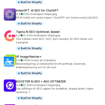
Built for Shopify
IndexGPT: AI SEO for ChatGPT
av 5 stjärnor
4,9
(116)
•
Gratisplan tillgänglig
116 recensioner totalt
Få AI-trafik och ranka högre i ChatGPT och Gemini med LLM SEO
Built for Shopify
Tapita AI SEO Optimizer, Speed
av 5 stjärnor
5,0
(2 443)
•
Gratisplan tillgänglig
2443 recensioner totalt
Öka trafiken med SEO, GEO, AEO-booster, AI-SEO-bilder och
hastighet
Built for Shopify
VF Image Resizer+
av 5 stjärnor
5,0
(425)
•
Gratis att installera
425 recensioner totalt
Massredigering av bildstorlek för ett proffsigt utseende,
bildkomprimering och AI-alt-text
Built for Shopify
BOOSTER AI SEO + AEO OPTIMIZER
av 5 stjärnor
4,9
(5 258)
•
Gratisplan tillgänglig
5258 recensioner totalt
Den pålitliga AI-SEO-appen för snabbhet, skarpa bilder, högre
rankning ↑
Built for Shopify