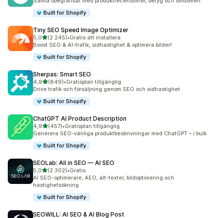
Samla obegränsat med produktrecensioner, betyg och omdömen
Built for Shopify
Tiny SEO Speed Image Optimizer
av 5 stjärnor
5,0
(2 245)
•
Gratis att installera
2245 recensioner totalt
Boost SEO & AI-trafik, sidhastighet & optimera bilder!
Built for Shopify
Sherpas: Smart SEO
av 5 stjärnor
4,9
(849)
•
Gratisplan tillgänglig
849 recensioner totalt
Drive trafik och försäljning genom SEO och sidhastighet.
Built for Shopify
ChatGPT AI Product Description
av 5 stjärnor
4,9
(457)
•
Gratisplan tillgänglig
457 recensioner totalt
Generera SEO-vänliga produktbeskrivningar med ChatGPT – i bulk
Built for Shopify
SEOLab: All in SEO — AI SEO
av 5 stjärnor
5,0
(2 302)
•
Gratis
2302 recensioner totalt
AI SEO-optimerare, AEO, alt-texter, bildoptimering och
hastighetsökning
Built for Shopify
SEOWILL: AI SEO & AI Blog Post