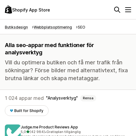
Shopify App Store
Butiksdesign
Webbplatsoptimering
SEO
Alla seo-appar med funktioner för
analysverktyg
Vill du optimera butiken och få mer trafik från
sökningar? Förse bilder med alternativtext, fixa
brutna länkar och skapa metataggar.
1 024 appar med
Analysverktyg
Rensa
Built for Shopify
Judge.me Product Reviews App
av 5 stjärnor
5,0
(42 984)
•
Gratisplan tillgänglig
42984 recensioner totalt