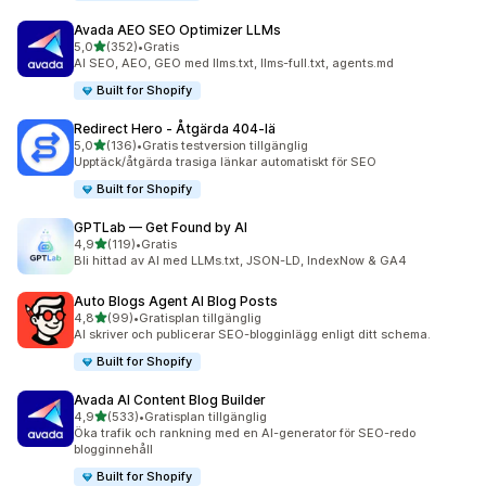
Avada AEO SEO Optimizer LLMs
av 5 stjärnor
5,0
(352)
•
Gratis
352 recensioner totalt
AI SEO, AEO, GEO med llms.txt, llms-full.txt, agents.md
Built for Shopify
Redirect Hero ‑ Åtgärda 404‑lä
av 5 stjärnor
5,0
(136)
•
Gratis testversion tillgänglig
136 recensioner totalt
Upptäck/åtgärda trasiga länkar automatiskt för SEO
Built for Shopify
GPTLab — Get Found by AI
av 5 stjärnor
4,9
(119)
•
Gratis
119 recensioner totalt
Bli hittad av AI med LLMs.txt, JSON-LD, IndexNow & GA4
Auto Blogs Agent AI Blog Posts
av 5 stjärnor
4,8
(99)
•
Gratisplan tillgänglig
99 recensioner totalt
AI skriver och publicerar SEO-blogginlägg enligt ditt schema.
Built for Shopify
Avada AI Content Blog Builder
av 5 stjärnor
4,9
(533)
•
Gratisplan tillgänglig
533 recensioner totalt
Öka trafik och rankning med en AI-generator för SEO-redo
blogginnehåll
Built for Shopify