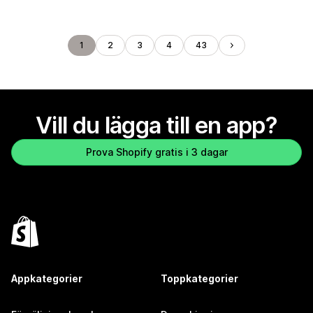
1
2
3
4
43
Vill du lägga till en app?
Prova Shopify gratis i 3 dagar
Appkategorier
Toppkategorier