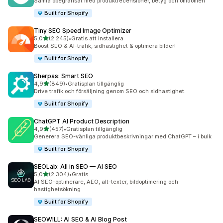
Samla obegränsat med produktrecensioner, betyg och omdömen
Built for Shopify
Tiny SEO Speed Image Optimizer
av 5 stjärnor
5,0
(2 245)
•
Gratis att installera
2245 recensioner totalt
Boost SEO & AI-trafik, sidhastighet & optimera bilder!
Built for Shopify
Sherpas: Smart SEO
av 5 stjärnor
4,9
(849)
•
Gratisplan tillgänglig
849 recensioner totalt
Drive trafik och försäljning genom SEO och sidhastighet.
Built for Shopify
ChatGPT AI Product Description
av 5 stjärnor
4,9
(457)
•
Gratisplan tillgänglig
457 recensioner totalt
Generera SEO-vänliga produktbeskrivningar med ChatGPT – i bulk
Built for Shopify
SEOLab: All in SEO — AI SEO
av 5 stjärnor
5,0
(2 304)
•
Gratis
2304 recensioner totalt
AI SEO-optimerare, AEO, alt-texter, bildoptimering och
hastighetsökning
Built for Shopify
SEOWILL: AI SEO & AI Blog Post