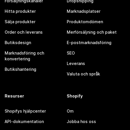
Försäljningskanaler
Dropshipping
Hitta produkter
Marknadsplatser
Sälja produkter
Produktomdömen
Order och leverans
Merförsäljning och paket
Butiksdesign
E-postmarknadsföring
Marknadsföring och
SEO
konvertering
Leverans
Butikshantering
Valuta och språk
Resurser
Shopify
Shopifys hjälpcenter
Om
API-dokumentation
Jobba hos oss