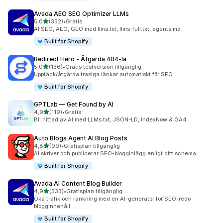
Avada AEO SEO Optimizer LLMs
av 5 stjärnor
5,0
(352)
•
Gratis
352 recensioner totalt
AI SEO, AEO, GEO med llms.txt, llms-full.txt, agents.md
Built for Shopify
Redirect Hero ‑ Åtgärda 404‑lä
av 5 stjärnor
5,0
(136)
•
Gratis testversion tillgänglig
136 recensioner totalt
Upptäck/åtgärda trasiga länkar automatiskt för SEO
Built for Shopify
GPTLab — Get Found by AI
av 5 stjärnor
4,9
(119)
•
Gratis
119 recensioner totalt
Bli hittad av AI med LLMs.txt, JSON-LD, IndexNow & GA4
Auto Blogs Agent AI Blog Posts
av 5 stjärnor
4,8
(99)
•
Gratisplan tillgänglig
99 recensioner totalt
AI skriver och publicerar SEO-blogginlägg enligt ditt schema.
Built for Shopify
Avada AI Content Blog Builder
av 5 stjärnor
4,9
(533)
•
Gratisplan tillgänglig
533 recensioner totalt
Öka trafik och rankning med en AI-generator för SEO-redo
blogginnehåll
Built for Shopify