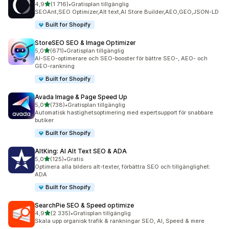
av 5 stjärnor
4,9
(1 716)
•
Gratisplan tillgänglig
1716 recensioner totalt
SEOAnt,SEO Optimizer,Alt text,AI Store Builder,AEO,GEO,JSON-LD
Built for Shopify
StoreSEO SEO & Image Optimizer
av 5 stjärnor
5,0
(671)
•
Gratisplan tillgänglig
671 recensioner totalt
AI-SEO-optimerare och SEO-booster för bättre SEO-, AEO- och
GEO-rankning
Built for Shopify
Avada Image & Page Speed Up
av 5 stjärnor
5,0
(738)
•
Gratisplan tillgänglig
738 recensioner totalt
Automatisk hastighetsoptimering med expertsupport för snabbare
butiker
Built for Shopify
AltKing: AI Alt Text SEO & ADA
av 5 stjärnor
5,0
(125)
•
Gratis
125 recensioner totalt
Optimera alla bilders alt-texter, förbättra SEO och tillgänglighet:
ADA
Built for Shopify
SearchPie SEO & Speed optimize
av 5 stjärnor
4,9
(2 335)
•
Gratisplan tillgänglig
2335 recensioner totalt
Skala upp organisk trafik & rankningar SEO, AI, Speed & mere