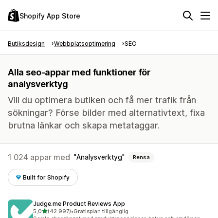
Shopify App Store
Butiksdesign
Webbplatsoptimering
SEO
Alla seo-appar med funktioner för
analysverktyg
Vill du optimera butiken och få mer trafik från
sökningar? Förse bilder med alternativtext, fixa
brutna länkar och skapa metataggar.
1 024 appar med
Analysverktyg
Rensa
Built for Shopify
Judge.me Product Reviews App
av 5 stjärnor
5,0
(42 997)
•
Gratisplan tillgänglig
42997 recensioner totalt