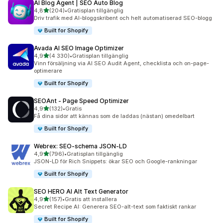
AI Blog Agent | SEO Auto Blog
av 5 stjärnor
4,8
(204)
•
Gratisplan tillgänglig
204 recensioner totalt
Driv trafik med AI-bloggskribent och helt automatiserad SEO-blogg
Built for Shopify
Avada AI SEO Image Optimizer
av 5 stjärnor
4,9
(4 330)
•
Gratisplan tillgänglig
4330 recensioner totalt
Vinn försäljning via AI SEO Audit Agent, checklista och on-page-
optimerare
Built for Shopify
SEOAnt ‑ Page Speed Optimizer
av 5 stjärnor
4,9
(132)
•
Gratis
132 recensioner totalt
Få dina sidor att kännas som de laddas (nästan) omedelbart
Built for Shopify
Webrex: SEO‑schema JSON‑LD
av 5 stjärnor
4,9
(796)
•
Gratisplan tillgänglig
796 recensioner totalt
JSON-LD för Rich Snippets: ökar SEO och Google-rankningar
Built for Shopify
SEO HERO AI Alt Text Generator
av 5 stjärnor
4,9
(157)
•
Gratis att installera
157 recensioner totalt
Secret Recipe AI: Generera SEO-alt-text som faktiskt rankar
Built for Shopify