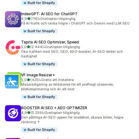
Built for Shopify
IndexGPT: AI SEO for ChatGPT
av 5 stjärnor
4,9
(116)
•
Gratisplan tillgänglig
116 recensioner totalt
Få AI-trafik och ranka högre i ChatGPT och Gemini med LLM SEO
Built for Shopify
Tapita AI SEO Optimizer, Speed
av 5 stjärnor
5,0
(2 444)
•
Gratisplan tillgänglig
2444 recensioner totalt
Öka trafiken med SEO, GEO, AEO-booster, AI-SEO-bilder och
hastighet
Built for Shopify
VF Image Resizer+
av 5 stjärnor
5,0
(425)
•
Gratis att installera
425 recensioner totalt
Massredigering av bildstorlek för ett proffsigt utseende,
bildkomprimering och AI-alt-text
Built for Shopify
BOOSTER AI SEO + AEO OPTIMIZER
av 5 stjärnor
4,9
(5 259)
•
Gratisplan tillgänglig
5259 recensioner totalt
Den pålitliga AI-SEO-appen för snabbhet, skarpa bilder, högre
rankning ↑
Built for Shopify