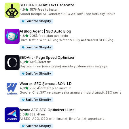
SEO HERO AI Alt Text Generator
5 yıldız üzerinden
4,9
(157)
•
Free to install
toplam 157 değerlendirme
Secret Recipe AI: Generate SEO Alt Text That Actually Ranks
Built for Shopify
AI Blog Agent | SEO Auto Blog
5 yıldız üzerinden
4,8
(205)
•
Free plan available
toplam 205 değerlendirme
Drive Traffic With AI Blog Writer & Fully Automated SEO Blog
Built for Shopify
SEOAnt ‑ Page Speed Optimizer
5 yıldız üzerinden
4,9
(132)
•
Ücretsiz
toplam 132 değerlendirme
Sayfalarınızın (neredeyse) anında yüklenmesini sağlayın
Built for Shopify
Webrex: SEO Şeması JSON‑LD
5 yıldız üzerinden
4,9
(797)
•
Ücretsiz plan mevcut
toplam 797 değerlendirme
Google, ChatGPT ve yapay zeka aramalarında otomatik SEO şema
Built for Shopify
Avada AEO SEO Optimizer LLMs
5 yıldız üzerinden
5,0
(352)
•
Free
toplam 352 değerlendirme
AI SEO, AEO, GEO with llms.txt, llms-full,txt, agents.md
Built for Shopify