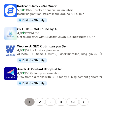
Redirect Hero ‑ 404 Onarır
5 yıldız üzerinden
5,0
(137)
•
Ücretsiz deneme kullanılabilir
toplam 137 değerlendirme
Bozuk bağlantıları otomatik algıla/düzelt SEO için
Built for Shopify
GPTLab — Get Found by AI
5 yıldız üzerinden
4,9
(122)
•
Free
toplam 122 değerlendirme
Get found by AI with LLMs.txt, JSON-LD, IndexNow & GA4
Webrex AI SEO Optimizasyon Şem
5 yıldız üzerinden
4,8
(529)
•
Ücretsiz plan mevcut
toplam 529 değerlendirme
AI Meta SEO, Şema, Görüntü, Ekmek Kırıntıları, Blog için 25+ Ö
Built for Shopify
Avada AI Content Blog Builder
5 yıldız üzerinden
4,9
(532)
•
Free plan available
toplam 532 değerlendirme
Grow traffic & ranks with SEO-ready AI blog content generator
Built for Shopify
1
2
3
4
43