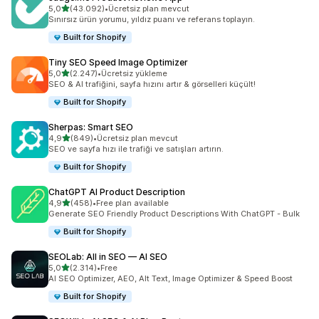
5 yıldız üzerinden
5,0
(43.092)
•
Ücretsiz plan mevcut
toplam 43092 değerlendirme
Sınırsız ürün yorumu, yıldız puanı ve referans toplayın.
Built for Shopify
Tiny SEO Speed Image Optimizer
5 yıldız üzerinden
5,0
(2.247)
•
Ücretsiz yükleme
toplam 2247 değerlendirme
SEO & AI trafiğini, sayfa hızını artır & görselleri küçült!
Built for Shopify
Sherpas: Smart SEO
5 yıldız üzerinden
4,9
(849)
•
Ücretsiz plan mevcut
toplam 849 değerlendirme
SEO ve sayfa hızı ile trafiği ve satışları artırın.
Built for Shopify
ChatGPT AI Product Description
5 yıldız üzerinden
4,9
(458)
•
Free plan available
toplam 458 değerlendirme
Generate SEO Friendly Product Descriptions With ChatGPT - Bulk
Built for Shopify
SEOLab: All in SEO — AI SEO
5 yıldız üzerinden
5,0
(2.314)
•
Free
toplam 2314 değerlendirme
AI SEO Optimizer, AEO, Alt Text, Image Optimizer & Speed Boost
Built for Shopify