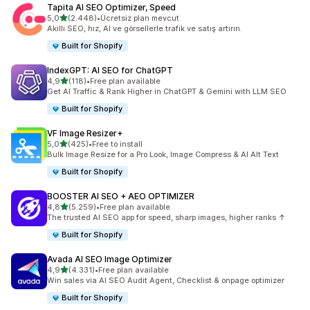
Tapita AI SEO Optimizer, Speed
5 yıldız üzerinden
5,0
(2.448)
•
Ücretsiz plan mevcut
toplam 2448 değerlendirme
Akıllı SEO, hız, AI ve görsellerle trafik ve satış artırın.
Built for Shopify
IndexGPT: AI SEO for ChatGPT
5 yıldız üzerinden
4,9
(118)
•
Free plan available
toplam 118 değerlendirme
Get AI Traffic & Rank Higher in ChatGPT & Gemini with LLM SEO
Built for Shopify
VF Image Resizer+
5 yıldız üzerinden
5,0
(425)
•
Free to install
toplam 425 değerlendirme
Bulk Image Resize for a Pro Look, Image Compress & AI Alt Text
Built for Shopify
BOOSTER AI SEO + AEO OPTIMIZER
5 yıldız üzerinden
4,8
(5.259)
•
Free plan available
toplam 5259 değerlendirme
The trusted AI SEO app for speed, sharp images, higher ranks ↑
Built for Shopify
Avada AI SEO Image Optimizer
5 yıldız üzerinden
4,9
(4.331)
•
Free plan available
toplam 4331 değerlendirme
Win sales via AI SEO Audit Agent, Checklist & onpage optimizer
Built for Shopify