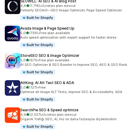
SEOWILL: AI SEO & AI Blog Post
5 yıldız üzerinden
4,9
(1.718)
•
Ücretsiz plan mevcut
toplam 1718 değerlendirme
Formerly SEOAnt—SEO Image Optimizer, Page Speed Optimizer
Built for Shopify
Avada Image & Page Speed Up
5 yıldız üzerinden
5,0
(739)
•
Free plan available
toplam 739 değerlendirme
Auto speed optimization with expert support for faster stores
Built for Shopify
StoreSEO SEO & Image Optimizer
5 yıldız üzerinden
5,0
(671)
•
Free plan available
toplam 671 değerlendirme
AI SEO Optimizer & SEO Booster to Improve SEO, AEO & GEO Rank
Built for Shopify
AltKing: AI Alt Text SEO & ADA
5 yıldız üzerinden
5,0
(127)
•
Free
toplam 127 değerlendirme
Optimize all image ALT Texts, improve SEO & Accessibility: ADA
Built for Shopify
SearchPie SEO & Speed optimize
5 yıldız üzerinden
4,9
(2.337)
•
Ücretsiz plan mevcut
toplam 2337 değerlendirme
Organik Trafiği SEO, AI, Hız ve daha fazlasıyla ölçeklendirin
Built for Shopify