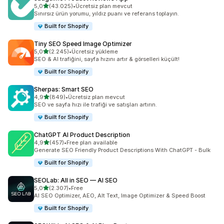
5 yıldız üzerinden
5,0
(43.025)
•
Ücretsiz plan mevcut
toplam 43025 değerlendirme
Sınırsız ürün yorumu, yıldız puanı ve referans toplayın.
Built for Shopify
Tiny SEO Speed Image Optimizer
5 yıldız üzerinden
5,0
(2.245)
•
Ücretsiz yükleme
toplam 2245 değerlendirme
SEO & AI trafiğini, sayfa hızını artır & görselleri küçült!
Built for Shopify
Sherpas: Smart SEO
5 yıldız üzerinden
4,9
(849)
•
Ücretsiz plan mevcut
toplam 849 değerlendirme
SEO ve sayfa hızı ile trafiği ve satışları artırın.
Built for Shopify
ChatGPT AI Product Description
5 yıldız üzerinden
4,9
(457)
•
Free plan available
toplam 457 değerlendirme
Generate SEO Friendly Product Descriptions With ChatGPT - Bulk
Built for Shopify
SEOLab: All in SEO — AI SEO
5 yıldız üzerinden
5,0
(2.307)
•
Free
toplam 2307 değerlendirme
AI SEO Optimizer, AEO, Alt Text, Image Optimizer & Speed Boost
Built for Shopify