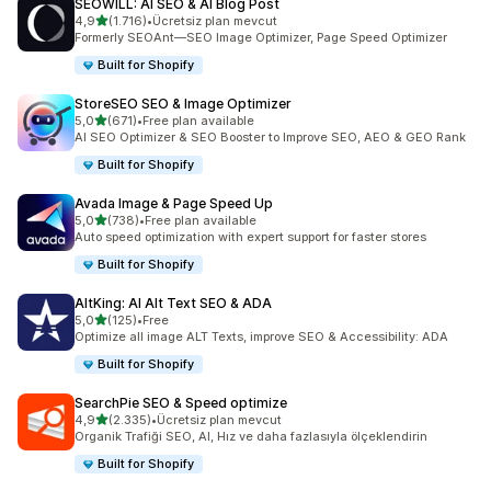
SEOWILL: AI SEO & AI Blog Post
5 yıldız üzerinden
4,9
(1.716)
•
Ücretsiz plan mevcut
toplam 1716 değerlendirme
Formerly SEOAnt—SEO Image Optimizer, Page Speed Optimizer
Built for Shopify
StoreSEO SEO & Image Optimizer
5 yıldız üzerinden
5,0
(671)
•
Free plan available
toplam 671 değerlendirme
AI SEO Optimizer & SEO Booster to Improve SEO, AEO & GEO Rank
Built for Shopify
Avada Image & Page Speed Up
5 yıldız üzerinden
5,0
(738)
•
Free plan available
toplam 738 değerlendirme
Auto speed optimization with expert support for faster stores
Built for Shopify
AltKing: AI Alt Text SEO & ADA
5 yıldız üzerinden
5,0
(125)
•
Free
toplam 125 değerlendirme
Optimize all image ALT Texts, improve SEO & Accessibility: ADA
Built for Shopify
SearchPie SEO & Speed optimize
5 yıldız üzerinden
4,9
(2.335)
•
Ücretsiz plan mevcut
toplam 2335 değerlendirme
Organik Trafiği SEO, AI, Hız ve daha fazlasıyla ölçeklendirin
Built for Shopify