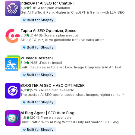
IndexGPT: AI SEO for ChatGPT
5 yıldız üzerinden
4,9
(116)
•
Free plan available
toplam 116 değerlendirme
Get AI Traffic & Rank Higher in ChatGPT & Gemini with LLM SEO
Built for Shopify
Tapita AI SEO Optimizer, Speed
5 yıldız üzerinden
5,0
(2.446)
•
Ücretsiz plan mevcut
toplam 2446 değerlendirme
Akıllı SEO, hız, AI ve görsellerle trafik ve satış artırın.
Built for Shopify
VF Image Resizer+
5 yıldız üzerinden
5,0
(425)
•
Free to install
toplam 425 değerlendirme
Bulk Image Resize for a Pro Look, Image Compress & AI Alt Text
Built for Shopify
BOOSTER AI SEO + AEO OPTIMIZER
5 yıldız üzerinden
4,9
(5.262)
•
Free plan available
toplam 5262 değerlendirme
The trusted AI SEO app for speed, sharp images, higher ranks ↑
Built for Shopify
AI Blog Agent | SEO Auto Blog
5 yıldız üzerinden
4,8
(204)
•
Free plan available
toplam 204 değerlendirme
Drive Traffic With AI Blog Writer & Fully Automated SEO Blog
Built for Shopify