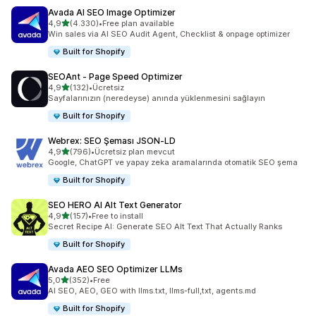
Avada AI SEO Image Optimizer
5 yıldız üzerinden
4,9
(4.330)
•
Free plan available
toplam 4330 değerlendirme
Win sales via AI SEO Audit Agent, Checklist & onpage optimizer
Built for Shopify
SEOAnt ‑ Page Speed Optimizer
5 yıldız üzerinden
4,9
(132)
•
Ücretsiz
toplam 132 değerlendirme
Sayfalarınızın (neredeyse) anında yüklenmesini sağlayın
Built for Shopify
Webrex: SEO Şeması JSON‑LD
5 yıldız üzerinden
4,9
(796)
•
Ücretsiz plan mevcut
toplam 796 değerlendirme
Google, ChatGPT ve yapay zeka aramalarında otomatik SEO şema
Built for Shopify
SEO HERO AI Alt Text Generator
5 yıldız üzerinden
4,9
(157)
•
Free to install
toplam 157 değerlendirme
Secret Recipe AI: Generate SEO Alt Text That Actually Ranks
Built for Shopify
Avada AEO SEO Optimizer LLMs
5 yıldız üzerinden
5,0
(352)
•
Free
toplam 352 değerlendirme
AI SEO, AEO, GEO with llms.txt, llms-full,txt, agents.md
Built for Shopify