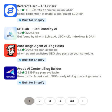
Redirect Hero ‑ 404 Onarır
5 yıldız üzerinden
5,0
(136)
•
Ücretsiz deneme kullanılabilir
toplam 136 değerlendirme
Bozuk bağlantıları otomatik algıla/düzelt SEO için
Built for Shopify
GPTLab — Get Found by AI
5 yıldız üzerinden
4,9
(120)
•
Free
toplam 120 değerlendirme
Get found by AI with LLMs.txt, JSON-LD, IndexNow & GA4
Auto Blogs Agent AI Blog Posts
5 yıldız üzerinden
4,8
(99)
•
Free plan available
toplam 99 değerlendirme
AI writes and publishes SEO blog posts on your schedule.
Built for Shopify
Avada AI Content Blog Builder
5 yıldız üzerinden
4,9
(533)
•
Free plan available
toplam 533 değerlendirme
Grow traffic & ranks with SEO-ready AI blog content generator
Built for Shopify
1
2
3
4
43