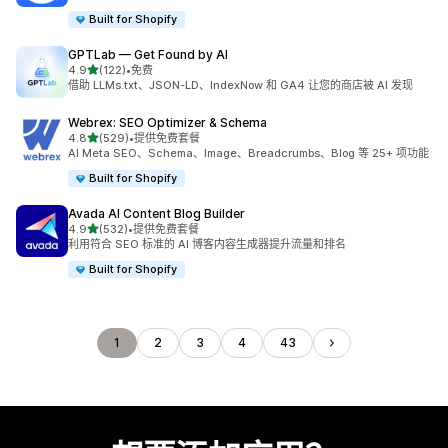
Built for Shopify
GPTLab — Get Found by AI
星（满分 5 星）
4.9
(122)
•
免费
总共 122 条评论
借助 LLMs.txt、JSON-LD、IndexNow 和 GA4 让您的商店被 AI 发现
Webrex: SEO Optimizer & Schema
星（满分 5 星）
4.8
(529)
•
提供免费套餐
总共 529 条评论
AI Meta SEO、Schema、Image、Breadcrumbs、Blog 等 25+ 项功能
Built for Shopify
Avada AI Content Blog Builder
星（满分 5 星）
4.9
(532)
•
提供免费套餐
总共 532 条评论
利用符合 SEO 标准的 AI 博客内容生成器提升流量和排名
Built for Shopify
1
2
3
4
43