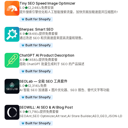
Tiny SEO Speed Image Optimizer
星（满分 5 星）
5.0
(2,248)
•
免费安装
总共 2248 条评论
提升搜索引擎优化和人工智能搜索流量，加快页面加载速度并压缩图片!
Built for Shopify
Sherpas: Smart SEO
星（满分 5 星）
4.9
(849)
•
提供免费套餐
总共 849 条评论
通过改进 SEO 和页面速度来提高流量和销售。
Built for Shopify
ChatGPT AI Product Description
星（满分 5 星）
4.9
(458)
•
提供免费套餐
总共 458 条评论
借助 ChatGPT 批量生成利于 SEO 的产品描述
Built for Shopify
SEOLab — 全能 SEO 工具套件
星（满分 5 星）
5.0
(2,314)
•
免费
总共 2314 条评论
AI 智能 SEO 加速器 + 图片优化器、SEO 报告、替代文字等功能
Built for Shopify
SEOWILL: AI SEO & AI Blog Post
星（满分 5 星）
4.9
(1,718)
•
提供免费套餐
总共 1718 条评论
SEOAnt,SEO Optimizer,Alt text,AI Store Builder,AEO,GEO,JSON-LD
Built for Shopify