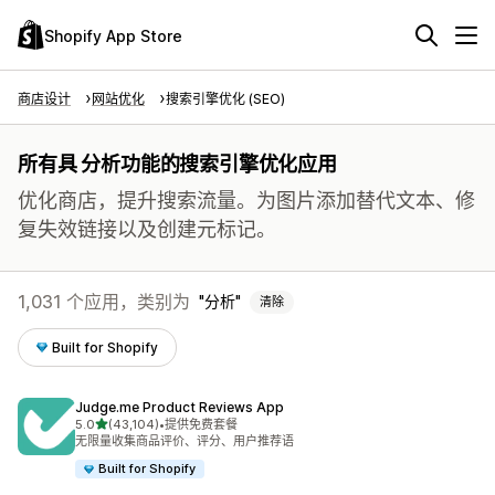
Shopify App Store
商店设计
网站优化
搜索引擎优化 (SEO)
所有具 分析功能的搜索引擎优化应用
优化商店，提升搜索流量。为图片添加替代文本、修
复失效链接以及创建元标记。
1,031 个应用，类别为
分析
清除
Built for Shopify
Judge.me Product Reviews App
星（满分 5 星）
5.0
(43,104)
•
提供免费套餐
总共 43104 条评论
无限量收集商品评价、评分、用户推荐语
Built for Shopify