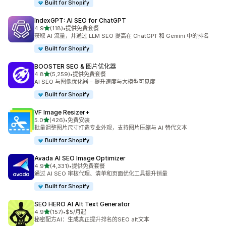
Built for Shopify
IndexGPT: AI SEO for ChatGPT
星（满分 5 星）
4.9
(118)
•
提供免费套餐
总共 118 条评论
获取 AI 流量，并通过 LLM SEO 提高在 ChatGPT 和 Gemini 中的排名
Built for Shopify
BOOSTER SEO & 图片优化器
星（满分 5 星）
4.8
(5,259)
•
提供免费套餐
总共 5259 条评论
AI SEO 与图像优化器 – 提升速度与大模型可见度
Built for Shopify
VF Image Resizer+
星（满分 5 星）
5.0
(426)
•
免费安装
总共 426 条评论
批量调整图片尺寸打造专业外观，支持图片压缩与 AI 替代文本
Built for Shopify
Avada AI SEO Image Optimizer
星（满分 5 星）
4.9
(4,331)
•
提供免费套餐
总共 4331 条评论
通过 AI SEO 审核代理、清单和页面优化工具提升销量
Built for Shopify
SEO HERO AI Alt Text Generator
星（满分 5 星）
4.9
(157)
•
$5/月起
总共 157 条评论
秘密配方AI：生成真正提升排名的SEO alt文本