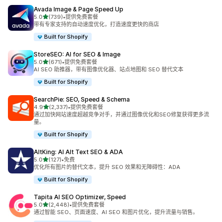
Avada Image & Page Speed Up
星（满分 5 星）
5.0
(739)
•
提供免费套餐
总共 739 条评论
带有专家支持的自动速度优化，打造速度更快的商店
Built for Shopify
StoreSEO: AI for SEO & Image
星（满分 5 星）
5.0
(671)
•
提供免费套餐
总共 671 条评论
AI SEO 助推器，带有图像优化器、站点地图和 SEO 替代文本
Built for Shopify
SearchPie: SEO, Speed & Schema
星（满分 5 星）
4.9
(2,337)
•
提供免费套餐
总共 2337 条评论
通过加快网站速度超越竞争对手，并通过图像优化和SEO修复获得更多流
量。
Built for Shopify
AltKing: AI Alt Text SEO & ADA
星（满分 5 星）
5.0
(127)
•
免费
总共 127 条评论
优化所有图片的替代文本，提升 SEO 效果和无障碍性：ADA
Built for Shopify
Tapita AI SEO Optimizer, Speed
星（满分 5 星）
5.0
(2,448)
•
提供免费套餐
总共 2448 条评论
通过智能 SEO、页面速度、AI SEO 和图片优化，提升流量与销售。