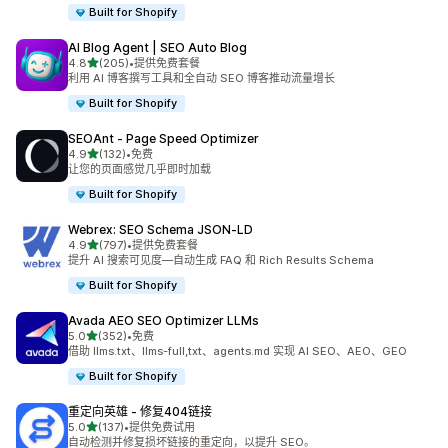
Built for Shopify
AI Blog Agent | SEO Auto Blog
星（满分 5 星）
4.8
(205)
•
提供免费套餐
总共 205 条评论
利用 AI 博客撰写工具和全自动 SEO 博客推动流量增长
Built for Shopify
SEOAnt ‑ Page Speed Optimizer
星（满分 5 星）
4.9
(132)
•
免费
总共 132 条评论
让您的页面感觉几乎即时加载
Built for Shopify
Webrex: SEO Schema JSON‑LD
星（满分 5 星）
4.9
(797)
•
提供免费套餐
总共 797 条评论
提升 AI 搜索可见度—自动生成 FAQ 和 Rich Results Schema
Built for Shopify
Avada AEO SEO Optimizer LLMs
星（满分 5 星）
5.0
(352)
•
免费
总共 352 条评论
借助 llms.txt、llms-full,txt、agents.md 实现 AI SEO、AEO、GEO
Built for Shopify
重定向英雄 ‑ 修复404链接
星（满分 5 星）
5.0
(137)
•
提供免费试用
总共 137 条评论
自动检测并修复损坏链接的重定向，以提升 SEO。