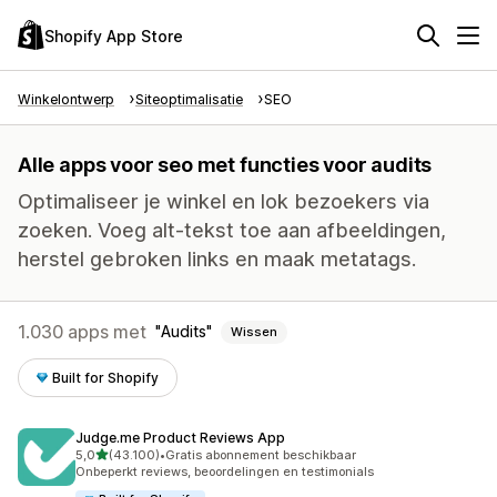
Shopify App Store
Winkelontwerp
Siteoptimalisatie
SEO
Alle apps voor seo met functies voor audits
Optimaliseer je winkel en lok bezoekers via
zoeken. Voeg alt-tekst toe aan afbeeldingen,
herstel gebroken links en maak metatags.
1.030 apps met
Audits
Wissen
Built for Shopify
Judge.me Product Reviews App
van 5 sterren
5,0
(43.100)
•
Gratis abonnement beschikbaar
43100 recensies in totaal
Onbeperkt reviews, beoordelingen en testimonials