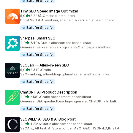
Built for Shopify
Tiny SEO Speed Image Optimizer
van 5 sterren
5,0
(2.248)
•
Gratis te installeren
2248 recensies in totaal
Boost SEO & AI-verkeer, snelheid & verklein afbeeldingen!
Built for Shopify
Sherpas: Smart SEO
van 5 sterren
4,9
(849)
•
Gratis abonnement beschikbaar
849 recensies in totaal
Genereer verkeer en verkoop via SEO en paginasnelheid.
Built for Shopify
SEOLab — Alles‑in‑één SEO
van 5 sterren
5,0
(2.311)
•
Gratis
2311 recensies in totaal
SEO-ranking, afbeelding-optimalisatie, snelheid & links
Built for Shopify
ChatGPT AI Product Description
van 5 sterren
4,9
(458)
•
Gratis abonnement beschikbaar
458 recensies in totaal
Genereer SEO-productbeschrijvingen met ChatGPT - In bulk
Built for Shopify
SEOWILL: AI SEO & AI Blog Post
van 5 sterren
4,9
(1.718)
•
Gratis abonnement beschikbaar
1718 recensies in totaal
SEOAnt, Alt text, AI Store builder, AEO, GEO, JSON-LD,llms.txt