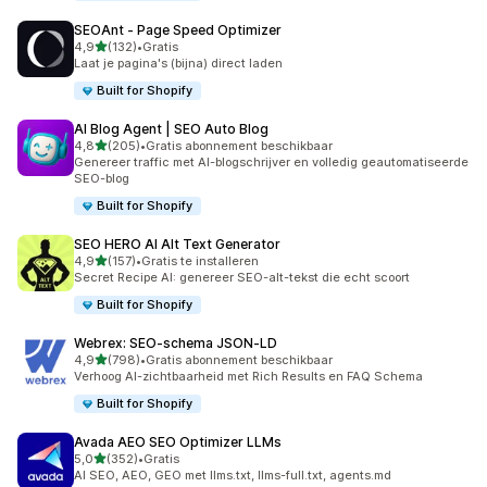
SEOAnt ‑ Page Speed Optimizer
van 5 sterren
4,9
(132)
•
Gratis
132 recensies in totaal
Laat je pagina's (bijna) direct laden
Built for Shopify
AI Blog Agent | SEO Auto Blog
van 5 sterren
4,8
(205)
•
Gratis abonnement beschikbaar
205 recensies in totaal
Genereer traffic met AI-blogschrijver en volledig geautomatiseerde
SEO-blog
Built for Shopify
SEO HERO AI Alt Text Generator
van 5 sterren
4,9
(157)
•
Gratis te installeren
157 recensies in totaal
Secret Recipe AI: genereer SEO-alt-tekst die echt scoort
Built for Shopify
Webrex: SEO‑schema JSON‑LD
van 5 sterren
4,9
(798)
•
Gratis abonnement beschikbaar
798 recensies in totaal
Verhoog AI-zichtbaarheid met Rich Results en FAQ Schema
Built for Shopify
Avada AEO SEO Optimizer LLMs
van 5 sterren
5,0
(352)
•
Gratis
352 recensies in totaal
AI SEO, AEO, GEO met llms.txt, llms-full.txt, agents.md