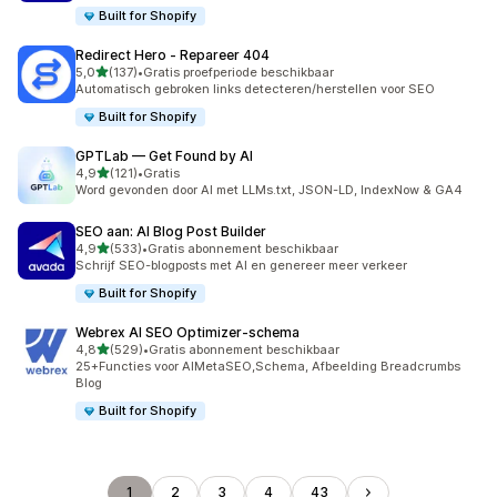
Built for Shopify
Redirect Hero ‑ Repareer 404
van 5 sterren
5,0
(137)
•
Gratis proefperiode beschikbaar
137 recensies in totaal
Automatisch gebroken links detecteren/herstellen voor SEO
Built for Shopify
GPTLab — Get Found by AI
van 5 sterren
4,9
(121)
•
Gratis
121 recensies in totaal
Word gevonden door AI met LLMs.txt, JSON-LD, IndexNow & GA4
SEO aan: AI Blog Post Builder
van 5 sterren
4,9
(533)
•
Gratis abonnement beschikbaar
533 recensies in totaal
Schrijf SEO-blogposts met AI en genereer meer verkeer
Built for Shopify
Webrex AI SEO Optimizer‑schema
van 5 sterren
4,8
(529)
•
Gratis abonnement beschikbaar
529 recensies in totaal
25+Functies voor AIMetaSEO,Schema, Afbeelding Breadcrumbs
BIog
Built for Shopify
1
2
3
4
43