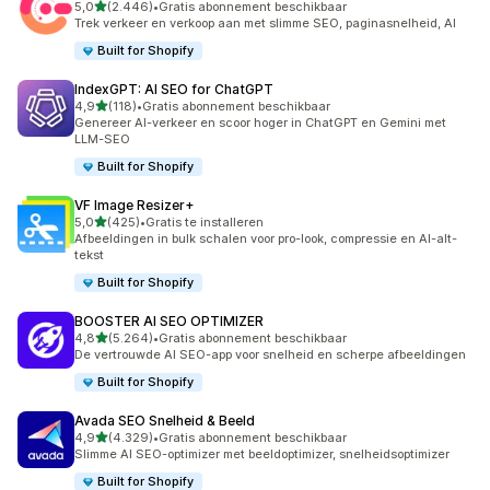
van 5 sterren
5,0
(2.446)
•
Gratis abonnement beschikbaar
2446 recensies in totaal
Trek verkeer en verkoop aan met slimme SEO, paginasnelheid, AI
Built for Shopify
IndexGPT: AI SEO for ChatGPT
van 5 sterren
4,9
(118)
•
Gratis abonnement beschikbaar
118 recensies in totaal
Genereer AI-verkeer en scoor hoger in ChatGPT en Gemini met
LLM-SEO
Built for Shopify
VF Image Resizer+
van 5 sterren
5,0
(425)
•
Gratis te installeren
425 recensies in totaal
Afbeeldingen in bulk schalen voor pro-look, compressie en AI-alt-
tekst
Built for Shopify
BOOSTER AI SEO OPTIMIZER
van 5 sterren
4,8
(5.264)
•
Gratis abonnement beschikbaar
5264 recensies in totaal
De vertrouwde AI SEO-app voor snelheid en scherpe afbeeldingen
Built for Shopify
Avada SEO Snelheid & Beeld
van 5 sterren
4,9
(4.329)
•
Gratis abonnement beschikbaar
4329 recensies in totaal
Slimme AI SEO-optimizer met beeldoptimizer, snelheidsoptimizer
Built for Shopify