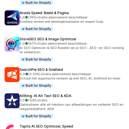
Built for Shopify
Avada Speed: Beeld & Pagina
van 5 sterren
5,0
(740)
•
Gratis abonnement beschikbaar
740 recensies in totaal
Snellere winkel met beeldoptimalisatie en expert-hulp
Built for Shopify
StoreSEO SEO & Image Optimizer
van 5 sterren
5,0
(671)
•
Gratis abonnement beschikbaar
671 recensies in totaal
AI SEO Optimizer & SEO Booster om je SEO-, AEO- en GEO-ranking
te verbeteren
Built for Shopify
SearchPie SEO & Snelheid
van 5 sterren
4,9
(2.336)
•
Gratis abonnement beschikbaar
2336 recensies in totaal
Schaal het organische verkeer op met SEO, AI, snelheid en meer
Built for Shopify
AltKing: AI Alt Text SEO & ADA
van 5 sterren
5,0
(126)
•
Gratis
126 recensies in totaal
Optimaliseer alle alt-teksten van afbeeldingen en verbeter SEO en
toegankelijkheid: ADA
Built for Shopify
Tapita AI SEO Optimizer, Speed