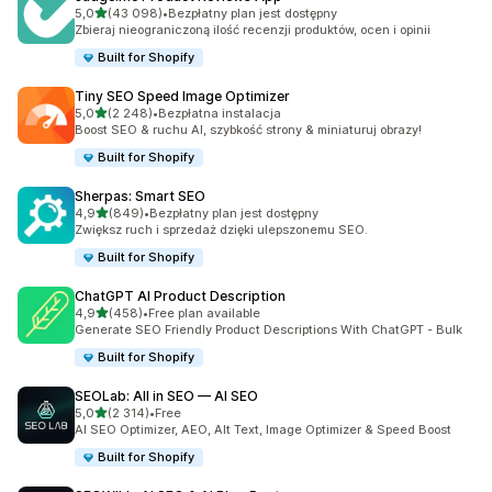
na 5 gwiazdek
5,0
(43 098)
•
Bezpłatny plan jest dostępny
Łączna liczba recenzji: 43098
Zbieraj nieograniczoną ilość recenzji produktów, ocen i opinii
Built for Shopify
Tiny SEO Speed Image Optimizer
na 5 gwiazdek
5,0
(2 248)
•
Bezpłatna instalacja
Łączna liczba recenzji: 2248
Boost SEO & ruchu AI, szybkość strony & miniaturuj obrazy!
Built for Shopify
Sherpas: Smart SEO
na 5 gwiazdek
4,9
(849)
•
Bezpłatny plan jest dostępny
Łączna liczba recenzji: 849
Zwiększ ruch i sprzedaż dzięki ulepszonemu SEO.
Built for Shopify
ChatGPT AI Product Description
na 5 gwiazdek
4,9
(458)
•
Free plan available
Łączna liczba recenzji: 458
Generate SEO Friendly Product Descriptions With ChatGPT - Bulk
Built for Shopify
SEOLab: All in SEO — AI SEO
na 5 gwiazdek
5,0
(2 314)
•
Free
Łączna liczba recenzji: 2314
AI SEO Optimizer, AEO, Alt Text, Image Optimizer & Speed Boost
Built for Shopify