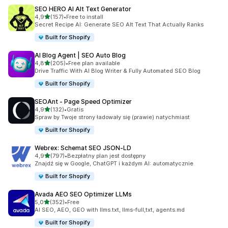
SEO HERO AI Alt Text Generator
na 5 gwiazdek
4,9
(157)
•
Free to install
Łączna liczba recenzji: 157
Secret Recipe AI: Generate SEO Alt Text That Actually Ranks
Built for Shopify
AI Blog Agent | SEO Auto Blog
na 5 gwiazdek
4,8
(205)
•
Free plan available
Łączna liczba recenzji: 205
Drive Traffic With AI Blog Writer & Fully Automated SEO Blog
Built for Shopify
SEOAnt ‑ Page Speed Optimizer
na 5 gwiazdek
4,9
(132)
•
Gratis
Łączna liczba recenzji: 132
Spraw by Twoje strony ładowały się (prawie) natychmiast
Built for Shopify
Webrex: Schemat SEO JSON‑LD
na 5 gwiazdek
4,9
(797)
•
Bezpłatny plan jest dostępny
Łączna liczba recenzji: 797
Znajdź się w Google, ChatGPT i każdym AI: automatycznie
Built for Shopify
Avada AEO SEO Optimizer LLMs
na 5 gwiazdek
5,0
(352)
•
Free
Łączna liczba recenzji: 352
AI SEO, AEO, GEO with llms.txt, llms-full,txt, agents.md
Built for Shopify