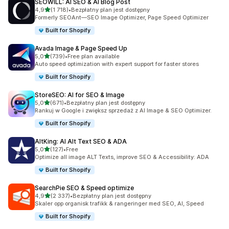
SEOWILL: AI SEO & AI Blog Post
na 5 gwiazdek
4,9
(1 718)
•
Bezpłatny plan jest dostępny
Łączna liczba recenzji: 1718
Formerly SEOAnt—SEO Image Optimizer, Page Speed Optimizer
Built for Shopify
Avada Image & Page Speed Up
na 5 gwiazdek
5,0
(739)
•
Free plan available
Łączna liczba recenzji: 739
Auto speed optimization with expert support for faster stores
Built for Shopify
StoreSEO: AI for SEO & Image
na 5 gwiazdek
5,0
(671)
•
Bezpłatny plan jest dostępny
Łączna liczba recenzji: 671
Rankuj w Google i zwiększ sprzedaż z AI Image & SEO Optimizer.
Built for Shopify
AltKing: AI Alt Text SEO & ADA
na 5 gwiazdek
5,0
(127)
•
Free
Łączna liczba recenzji: 127
Optimize all image ALT Texts, improve SEO & Accessibility: ADA
Built for Shopify
SearchPie SEO & Speed optimize
na 5 gwiazdek
4,9
(2 337)
•
Bezpłatny plan jest dostępny
Łączna liczba recenzji: 2337
Skaler opp organisk trafikk & rangeringer med SEO, AI, Speed
Built for Shopify