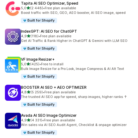
Tapita AI SEO Optimizer, Speed
na 5 gwiazdek
5,0
(2 448)
•
Free plan available
Łączna liczba recenzji: 2448
Boost traffic with SEO, GEO, AEO booster, AI SEO image, speed
Built for Shopify
IndexGPT: AI SEO for ChatGPT
na 5 gwiazdek
4,9
(118)
•
Free plan available
Łączna liczba recenzji: 118
Get AI Traffic & Rank Higher in ChatGPT & Gemini with LLM SEO
Built for Shopify
VF Image Resizer+
na 5 gwiazdek
5,0
(425)
•
Free to install
Łączna liczba recenzji: 425
Bulk Image Resize for a Pro Look, Image Compress & AI Alt Text
Built for Shopify
BOOSTER AI SEO + AEO OPTIMIZER
na 5 gwiazdek
4,8
(5 259)
•
Free plan available
Łączna liczba recenzji: 5259
The trusted AI SEO app for speed, sharp images, higher ranks ↑
Built for Shopify
Avada AI SEO Image Optimizer
na 5 gwiazdek
4,9
(4 331)
•
Free plan available
Łączna liczba recenzji: 4331
Win sales via AI SEO Audit Agent, Checklist & onpage optimizer
Built for Shopify