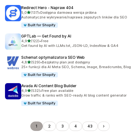
Redirect Hero ‑ Napraw 404
na 5 gwiazdek
5,0
(137)
•
Dostępna darmowa wersja próbna
Łączna liczba recenzji: 137
Automatyczne wykrywanie/naprawa zepsutych linków dla SEO
Built for Shopify
GPTLab — Get Found by AI
na 5 gwiazdek
4,9
(122)
•
Free
Łączna liczba recenzji: 122
Get found by AI with LLMs.txt, JSON-LD, IndexNow & GA4
Schemat optymalizatora SEO Web
na 5 gwiazdek
4,8
(529)
•
Bezpłatny plan jest dostępny
Łączna liczba recenzji: 529
25+ funkcji dla AI Meta SEO, Schema, Image, Breadcrumbs, Blog
Built for Shopify
Avada AI Content Blog Builder
na 5 gwiazdek
4,9
(532)
•
Free plan available
Łączna liczba recenzji: 532
Grow traffic & ranks with SEO-ready AI blog content generator
Built for Shopify
1
2
3
4
43