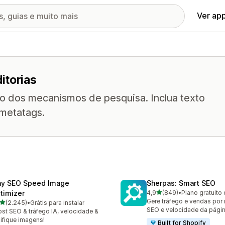
Ver ap
itorias
do dos mecanismos de pesquisa. Inclua texto
 metatags.
ny SEO Speed Image
Sherpas: Smart SEO
de 5 estrelas
timizer
4,9
(849)
•
Plano gratuito 
849 avaliações ao todo
Gere tráfego e vendas por
de 5 estrelas
(2.245)
•
Grátis para instalar
5 avaliações ao todo
SEO e velocidade da págin
st SEO & tráfego IA, velocidade &
ifique imagens!
Built for Shopify