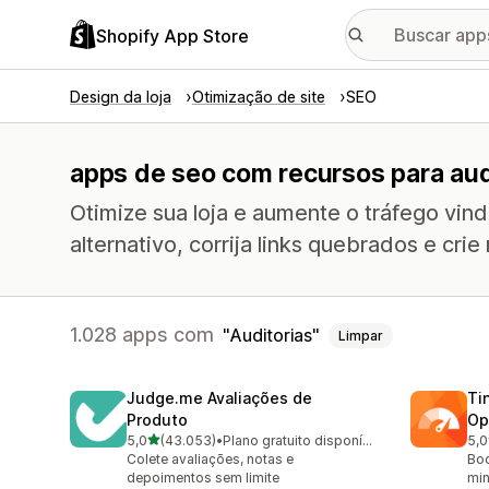
Shopify App Store
Design da loja
Otimização de site
SEO
apps de seo com recursos para aud
Otimize sua loja e aumente o tráfego vin
alternativo, corrija links quebrados e crie
1.028 apps com
Auditorias
Limpar
Judge.me Avaliações de
Ti
Produto
Op
de 5 estrelas
5,0
(43.053)
•
Plano gratuito disponível
5,0
43053 avaliações ao todo
224
Colete avaliações, notas e
Boo
depoimentos sem limite
min