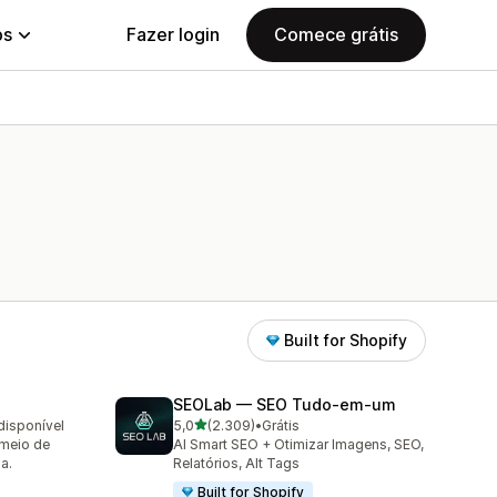
ps
Fazer login
Comece grátis
Built for Shopify
SEOLab — SEO Tudo‑em‑um
de 5 estrelas
disponível
5,0
(2.309)
•
Grátis
2309 avaliações ao todo
 meio de
AI Smart SEO + Otimizar Imagens, SEO,
a.
Relatórios, Alt Tags
Built for Shopify