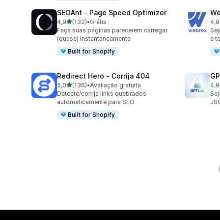
SEOAnt ‑ Page Speed Optimizer
We
de 5 estrelas
4,9
(132)
•
Grátis
4,9
132 avaliações ao todo
796
Faça suas páginas parecerem carregar
Sej
(quase) instantaneamente
e t
Built for Shopify
Redirect Hero ‑ Corrija 404
GP
de 5 estrelas
5,0
(136)
•
Avaliação gratuita
4,9
136 avaliações ao todo
121
Detecte/corrija links quebrados
Sej
automaticamente para SEO
JS
Built for Shopify