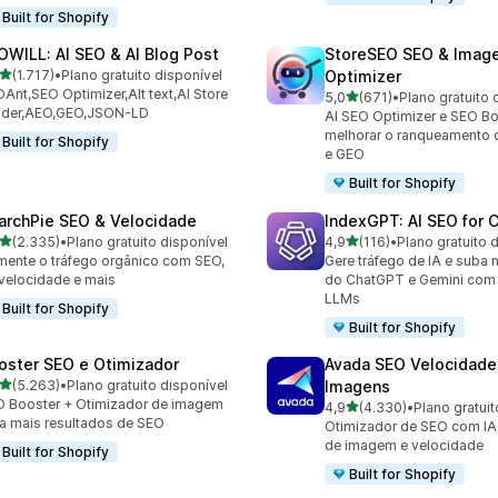
Built for Shopify
OWILL: AI SEO & AI Blog Post
StoreSEO SEO & Imag
de 5 estrelas
(1.717)
•
Plano gratuito disponível
Optimizer
7 avaliações ao todo
Ant,SEO Optimizer,Alt text,AI Store
de 5 estrelas
5,0
(671)
•
Plano gratuito 
671 avaliações ao todo
ilder,AEO,GEO,JSON-LD
AI SEO Optimizer e SEO Bo
melhorar o ranqueamento 
Built for Shopify
e GEO
Built for Shopify
archPie SEO & Velocidade
IndexGPT: AI SEO for
de 5 estrelas
de 5 estrelas
(2.335)
•
Plano gratuito disponível
4,9
(116)
•
Plano gratuito 
5 avaliações ao todo
116 avaliações ao todo
ente o tráfego orgânico com SEO,
Gere tráfego de IA e suba 
 velocidade e mais
do ChatGPT e Gemini com
LLMs
Built for Shopify
Built for Shopify
oster SEO e Otimizador
Avada SEO Velocidade
de 5 estrelas
(5.263)
•
Plano gratuito disponível
Imagens
3 avaliações ao todo
 Booster + Otimizador de imagem
de 5 estrelas
4,9
(4.330)
•
Plano gratuit
4330 avaliações ao todo
a mais resultados de SEO
Otimizador de SEO com IA,
de imagem e velocidade
Built for Shopify
Built for Shopify