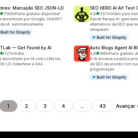
brex: Marcação SEO JSON‑LD
SEO HERO AI Alt Text 
de 5 estrelas
de 5 estrelas
(796)
•
Plano gratuito disponível
4,9
(157)
•
Grátis para inst
 avaliações ao todo
157 avaliações ao todo
a encontrado por Google, ChatGPT
Secret Recipe AI: gere text
oda IA: automaticamente
alternativos de SEO que r
ranqueiam
Built for Shopify
Built for Shopify
TLab — Get Found by AI
Auto Blogs Agent AI B
de 5 estrelas
de 5 estrelas
(121)
•
Grátis
4,8
(99)
•
Plano gratuito d
 avaliações ao todo
99 avaliações ao todo
a encontrado por IA com LLMs.txt,
A IA escreve e publica pos
ON-LD, IndexNow e GA4
de SEO de acordo com su
programação.
Built for Shopify
Avançar
1
2
3
4
…
43