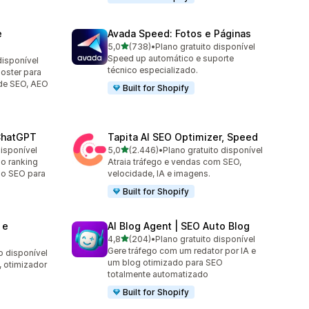
e
Avada Speed: Fotos e Páginas
de 5 estrelas
5,0
(738)
•
Plano gratuito disponível
738 avaliações ao todo
Speed up automático e suporte
disponível
técnico especializado.
oster para
de SEO, AEO
Built for Shopify
 ChatGPT
Tapita AI SEO Optimizer, Speed
de 5 estrelas
disponível
5,0
(2.446)
•
Plano gratuito disponível
2446 avaliações ao todo
no ranking
Atraia tráfego e vendas com SEO,
 o SEO para
velocidade, IA e imagens.
Built for Shopify
 e
AI Blog Agent | SEO Auto Blog
de 5 estrelas
4,8
(204)
•
Plano gratuito disponível
204 avaliações ao todo
Gere tráfego com um redator por IA e
o disponível
um blog otimizado para SEO
 otimizador
totalmente automatizado
Built for Shopify