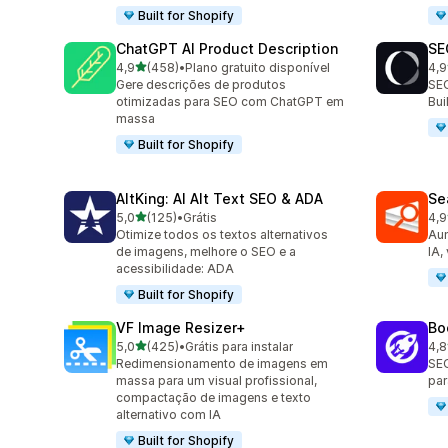
Built for Shopify
ChatGPT AI Product Description
SE
de 5 estrelas
4,9
(458)
•
Plano gratuito disponível
4,9
458 avaliações ao todo
171
Gere descrições de produtos
SEO
otimizadas para SEO com ChatGPT em
Bu
massa
Built for Shopify
AltKing: AI Alt Text SEO & ADA
Se
de 5 estrelas
5,0
(125)
•
Grátis
4,9
125 avaliações ao todo
233
Otimize todos os textos alternativos
Aum
de imagens, melhore o SEO e a
IA,
acessibilidade: ADA
Built for Shopify
VF Image Resizer+
Bo
de 5 estrelas
5,0
(425)
•
Grátis para instalar
4,8
425 avaliações ao todo
526
Redimensionamento de imagens em
SEO
massa para um visual profissional,
par
compactação de imagens e texto
alternativo com IA
Built for Shopify