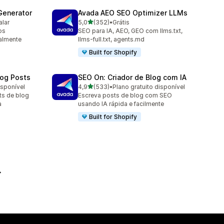
Generator
Avada AEO SEO Optimizer LLMs
de 5 estrelas
alar
5,0
(352)
•
Grátis
352 avaliações ao todo
os
SEO para IA, AEO, GEO com llms.txt,
ealmente
llms-full.txt, agents.md
Built for Shopify
log Posts
SEO On: Criador de Blog com IA
de 5 estrelas
isponível
4,9
(533)
•
Plano gratuito disponível
533 avaliações ao todo
ts de blog
Escreva posts de blog com SEO
a
usando IA rápida e facilmente
Built for Shopify