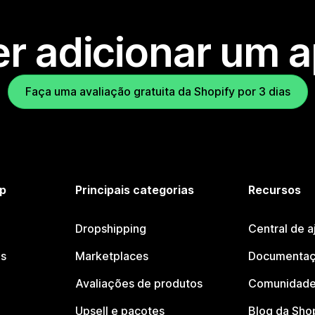
r adicionar um 
Faça uma avaliação gratuita da Shopify por 3 dias
p
Principais categorias
Recursos
Dropshipping
Central de a
os
Marketplaces
Documentaç
Avaliações de produtos
Comunidade
Upsell e pacotes
Blog da Sho