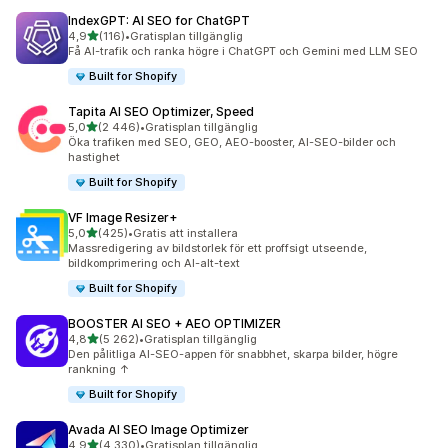
IndexGPT: AI SEO for ChatGPT
av 5 stjärnor
4,9
(116)
•
Gratisplan tillgänglig
116 recensioner totalt
Få AI-trafik och ranka högre i ChatGPT och Gemini med LLM SEO
Built for Shopify
Tapita AI SEO Optimizer, Speed
av 5 stjärnor
5,0
(2 446)
•
Gratisplan tillgänglig
2446 recensioner totalt
Öka trafiken med SEO, GEO, AEO-booster, AI-SEO-bilder och
hastighet
Built for Shopify
VF Image Resizer+
av 5 stjärnor
5,0
(425)
•
Gratis att installera
425 recensioner totalt
Massredigering av bildstorlek för ett proffsigt utseende,
bildkomprimering och AI-alt-text
Built for Shopify
BOOSTER AI SEO + AEO OPTIMIZER
av 5 stjärnor
4,8
(5 262)
•
Gratisplan tillgänglig
5262 recensioner totalt
Den pålitliga AI-SEO-appen för snabbhet, skarpa bilder, högre
rankning ↑
Built for Shopify
Avada AI SEO Image Optimizer
av 5 stjärnor
4,9
(4 330)
•
Gratisplan tillgänglig