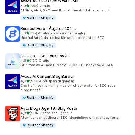
Avada AEO SEO Optimizer LLMs
av 5 stjärnor
5,0
(352)
•
Gratis
352 recensioner totalt
AI SEO, AEO, GEO med llms.txt, llms-full.txt, agents.md
Built for Shopify
Redirect Hero ‑ Åtgärda 404‑lä
av 5 stjärnor
5,0
(137)
•
Gratis testversion tillgänglig
137 recensioner totalt
Upptäck/åtgärda trasiga länkar automatiskt för SEO
Built for Shopify
GPTLab — Get Found by AI
av 5 stjärnor
4,9
(121)
•
Gratis
121 recensioner totalt
Bli hittad av AI med LLMs.txt, JSON-LD, IndexNow & GA4
Avada AI Content Blog Builder
av 5 stjärnor
4,9
(533)
•
Gratisplan tillgänglig
533 recensioner totalt
Öka trafik och rankning med en AI-generator för SEO-redo
blogginnehåll
Built for Shopify
Auto Blogs Agent AI Blog Posts
av 5 stjärnor
4,8
(99)
•
Gratisplan tillgänglig
99 recensioner totalt
AI skriver och publicerar SEO-blogginlägg enligt ditt schema.
Built for Shopify