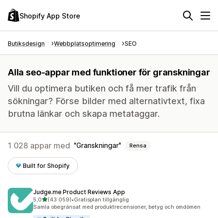
Shopify App Store
Butiksdesign
Webbplatsoptimering
SEO
Alla seo-appar med funktioner för granskningar
Vill du optimera butiken och få mer trafik från
sökningar? Förse bilder med alternativtext, fixa
brutna länkar och skapa metataggar.
1 028 appar med
Granskningar
Rensa
Built for Shopify
Judge.me Product Reviews App
av 5 stjärnor
5,0
(43 059)
•
Gratisplan tillgänglig
43059 recensioner totalt
Samla obegränsat med produktrecensioner, betyg och omdömen