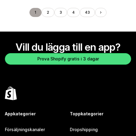
1
2
3
4
43
Vill du lägga till en app?
Prova Shopify gratis i 3 dagar
Appkategorier
Toppkategorier
Försäljningskanaler
Dropshipping