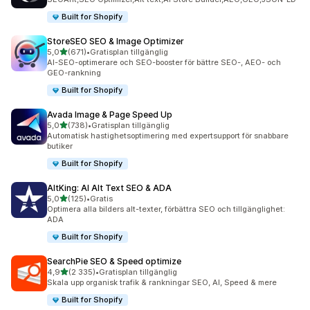
Built for Shopify
StoreSEO SEO & Image Optimizer
av 5 stjärnor
5,0
(671)
•
Gratisplan tillgänglig
671 recensioner totalt
AI-SEO-optimerare och SEO-booster för bättre SEO-, AEO- och
GEO-rankning
Built for Shopify
Avada Image & Page Speed Up
av 5 stjärnor
5,0
(738)
•
Gratisplan tillgänglig
738 recensioner totalt
Automatisk hastighetsoptimering med expertsupport för snabbare
butiker
Built for Shopify
AltKing: AI Alt Text SEO & ADA
av 5 stjärnor
5,0
(125)
•
Gratis
125 recensioner totalt
Optimera alla bilders alt-texter, förbättra SEO och tillgänglighet:
ADA
Built for Shopify
SearchPie SEO & Speed optimize
av 5 stjärnor
4,9
(2 335)
•
Gratisplan tillgänglig
2335 recensioner totalt
Skala upp organisk trafik & rankningar SEO, AI, Speed & mere
Built for Shopify