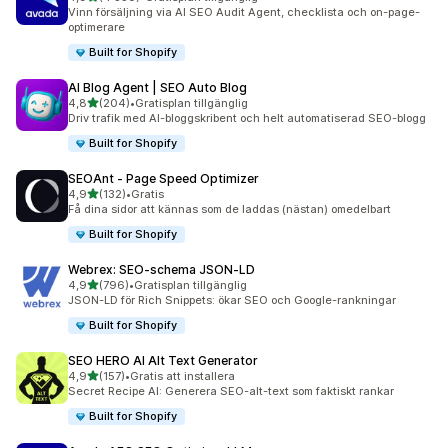
4330 recensioner totalt
Vinn försäljning via AI SEO Audit Agent, checklista och on-page-
optimerare
Built for Shopify
AI Blog Agent | SEO Auto Blog
av 5 stjärnor
4,8
(204)
•
Gratisplan tillgänglig
204 recensioner totalt
Driv trafik med AI-bloggskribent och helt automatiserad SEO-blogg
Built for Shopify
SEOAnt ‑ Page Speed Optimizer
av 5 stjärnor
4,9
(132)
•
Gratis
132 recensioner totalt
Få dina sidor att kännas som de laddas (nästan) omedelbart
Built for Shopify
Webrex: SEO‑schema JSON‑LD
av 5 stjärnor
4,9
(796)
•
Gratisplan tillgänglig
796 recensioner totalt
JSON-LD för Rich Snippets: ökar SEO och Google-rankningar
Built for Shopify
SEO HERO AI Alt Text Generator
av 5 stjärnor
4,9
(157)
•
Gratis att installera
157 recensioner totalt
Secret Recipe AI: Generera SEO-alt-text som faktiskt rankar
Built for Shopify