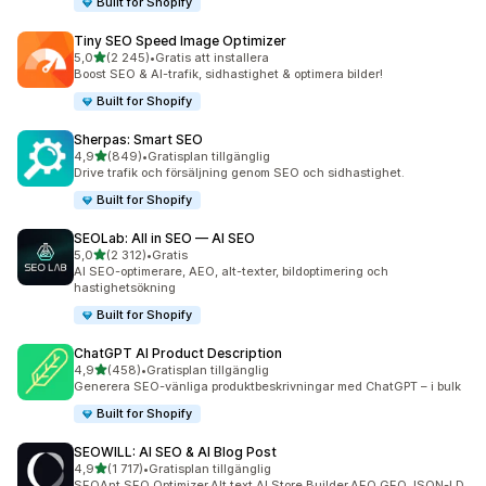
Built for Shopify
Tiny SEO Speed Image Optimizer
av 5 stjärnor
5,0
(2 245)
•
Gratis att installera
2245 recensioner totalt
Boost SEO & AI-trafik, sidhastighet & optimera bilder!
Built for Shopify
Sherpas: Smart SEO
av 5 stjärnor
4,9
(849)
•
Gratisplan tillgänglig
849 recensioner totalt
Drive trafik och försäljning genom SEO och sidhastighet.
Built for Shopify
SEOLab: All in SEO — AI SEO
av 5 stjärnor
5,0
(2 312)
•
Gratis
2312 recensioner totalt
AI SEO-optimerare, AEO, alt-texter, bildoptimering och
hastighetsökning
Built for Shopify
ChatGPT AI Product Description
av 5 stjärnor
4,9
(458)
•
Gratisplan tillgänglig
458 recensioner totalt
Generera SEO-vänliga produktbeskrivningar med ChatGPT – i bulk
Built for Shopify
SEOWILL: AI SEO & AI Blog Post
av 5 stjärnor
4,9
(1 717)
•
Gratisplan tillgänglig
1717 recensioner totalt
SEOAnt,SEO Optimizer,Alt text,AI Store Builder,AEO,GEO,JSON-LD