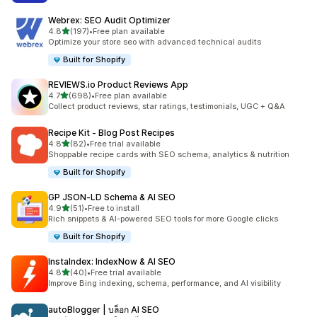
Webrex: SEO Audit Optimizer
เต็ม 5 ดาว
4.8
(197)
•
Free plan available
ทั้งหมด 197 รีวิว
Optimize your store seo with advanced technical audits
Built for Shopify
REVIEWS.io Product Reviews App
เต็ม 5 ดาว
4.7
(698)
•
Free plan available
ทั้งหมด 698 รีวิว
Collect product reviews, star ratings, testimonials, UGC + Q&A
Recipe Kit ‑ Blog Post Recipes
เต็ม 5 ดาว
4.8
(82)
•
Free trial available
ทั้งหมด 82 รีวิว
Shoppable recipe cards with SEO schema, analytics & nutrition
Built for Shopify
GP JSON‑LD Schema & AI SEO
เต็ม 5 ดาว
4.9
(51)
•
Free to install
ทั้งหมด 51 รีวิว
Rich snippets & AI-powered SEO tools for more Google clicks
Built for Shopify
InstaIndex: IndexNow & AI SEO
เต็ม 5 ดาว
4.8
(40)
•
Free trial available
ทั้งหมด 40 รีวิว
Improve Bing indexing, schema, performance, and AI visibility
autoBlogger | บล็อก AI SEO