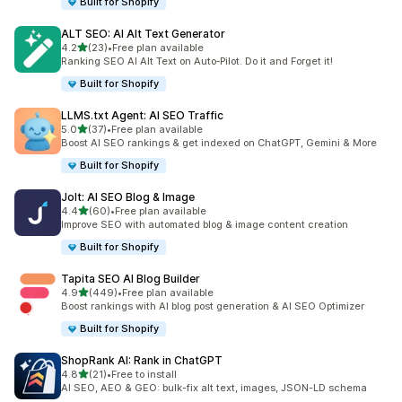
Built for Shopify
ALT SEO: AI Alt Text Generator
เต็ม 5 ดาว
4.2
(23)
•
Free plan available
ทั้งหมด 23 รีวิว
Ranking SEO AI Alt Text on Auto‑Pilot. Do it and Forget it!
Built for Shopify
LLMS.txt Agent: AI SEO Traffic
เต็ม 5 ดาว
5.0
(37)
•
Free plan available
ทั้งหมด 37 รีวิว
Boost AI SEO rankings & get indexed on ChatGPT, Gemini & More
Built for Shopify
Jolt: AI SEO Blog & Image
เต็ม 5 ดาว
4.4
(60)
•
Free plan available
ทั้งหมด 60 รีวิว
Improve SEO with automated blog & image content creation
Built for Shopify
Tapita SEO AI Blog Builder
เต็ม 5 ดาว
4.9
(449)
•
Free plan available
ทั้งหมด 449 รีวิว
Boost rankings with AI blog post generation & AI SEO Optimizer
Built for Shopify
ShopRank AI: Rank in ChatGPT
เต็ม 5 ดาว
4.8
(21)
•
Free to install
ทั้งหมด 21 รีวิว
AI SEO, AEO & GEO: bulk-fix alt text, images, JSON-LD schema