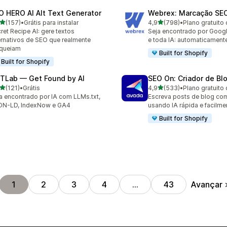
O HERO AI Alt Text Generator
Webrex: Marcação SE
de 5 estrelas
de 5 estrelas
(157)
•
Grátis para instalar
4,9
(798)
•
Plano gratuito 
 avaliações ao todo
798 avaliações ao todo
ret Recipe AI: gere textos
Seja encontrado por Goog
ernativos de SEO que realmente
e toda IA: automaticament
nqueiam
Built for Shopify
Built for Shopify
TLab — Get Found by AI
SEO On: Criador de Bl
de 5 estrelas
de 5 estrelas
(121)
•
Grátis
4,9
(533)
•
Plano gratuito 
 avaliações ao todo
533 avaliações ao todo
a encontrado por IA com LLMs.txt,
Escreva posts de blog co
ON-LD, IndexNow e GA4
usando IA rápida e facilme
Built for Shopify
Avançar
1
2
3
4
…
43