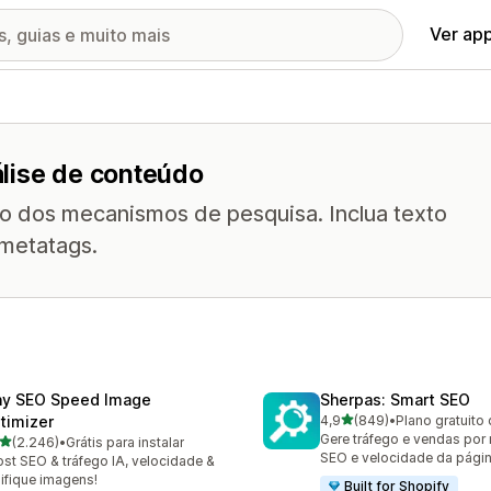
Ver ap
lise de conteúdo
do dos mecanismos de pesquisa. Inclua texto
 metatags.
ny SEO Speed Image
Sherpas: Smart SEO
de 5 estrelas
timizer
4,9
(849)
•
Plano gratuito 
849 avaliações ao todo
Gere tráfego e vendas por
de 5 estrelas
(2.246)
•
Grátis para instalar
6 avaliações ao todo
SEO e velocidade da págin
st SEO & tráfego IA, velocidade &
ifique imagens!
Built for Shopify