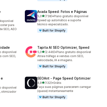
e
Avada Speed: Fotos e Páginas
de 5 estrelas
5,0
(738)
•
Plano gratuito disponível
738 avaliações ao todo
Speed up automático e suporte
disponível
técnico especializado.
oster para
de SEO, AEO
Built for Shopify
cidade
Tapita AI SEO Optimizer, Speed
de 5 estrelas
o disponível
5,0
(2.446)
•
Plano gratuito disponível
2446 avaliações ao todo
co com SEO,
Atraia tráfego e vendas com SEO,
velocidade, IA e imagens.
Built for Shopify
 e
SEOAnt ‑ Page Speed Optimizer
de 5 estrelas
4,9
(132)
•
Grátis
132 avaliações ao todo
Faça suas páginas parecerem carregar
o disponível
(quase) instantaneamente
 otimizador
Built for Shopify