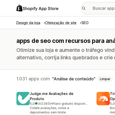
Shopify App Store
Design da loja
Otimização de site
SEO
apps de seo com recursos para aná
Otimize sua loja e aumente o tráfego vin
alternativo, corrija links quebrados e crie
1.031 apps com
Análise de conteúdo
Limpar
Judge.me Avaliações de
Ti
Produto
Op
de 5 estrelas
5,0
(43.065)
•
Plano gratuito disponível
5,0
43065 avaliações ao todo
224
Colete avaliações, notas e
Boo
depoimentos sem limite
min