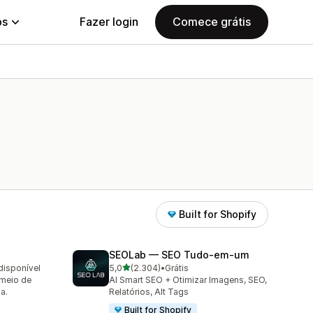
ps
Fazer login
Comece grátis
Built for Shopify
SEOLab — SEO Tudo‑em‑um
de 5 estrelas
disponível
5,0
(2.304)
•
Grátis
2304 avaliações ao todo
 meio de
AI Smart SEO + Otimizar Imagens, SEO,
a.
Relatórios, Alt Tags
Built for Shopify