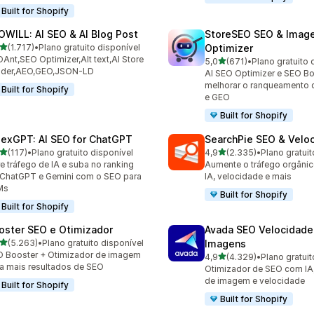
Built for Shopify
OWILL: AI SEO & AI Blog Post
StoreSEO SEO & Imag
de 5 estrelas
(1.717)
•
Plano gratuito disponível
Optimizer
7 avaliações ao todo
Ant,SEO Optimizer,Alt text,AI Store
de 5 estrelas
5,0
(671)
•
Plano gratuito 
671 avaliações ao todo
ilder,AEO,GEO,JSON-LD
AI SEO Optimizer e SEO Bo
melhorar o ranqueamento 
Built for Shopify
e GEO
Built for Shopify
dexGPT: AI SEO for ChatGPT
SearchPie SEO & Velo
de 5 estrelas
de 5 estrelas
(117)
•
Plano gratuito disponível
4,9
(2.335)
•
Plano gratuit
 avaliações ao todo
2335 avaliações ao todo
e tráfego de IA e suba no ranking
Aumente o tráfego orgâni
ChatGPT e Gemini com o SEO para
IA, velocidade e mais
Ms
Built for Shopify
Built for Shopify
oster SEO e Otimizador
Avada SEO Velocidade
de 5 estrelas
(5.263)
•
Plano gratuito disponível
Imagens
3 avaliações ao todo
 Booster + Otimizador de imagem
de 5 estrelas
4,9
(4.329)
•
Plano gratuit
4329 avaliações ao todo
a mais resultados de SEO
Otimizador de SEO com IA,
de imagem e velocidade
Built for Shopify
Built for Shopify