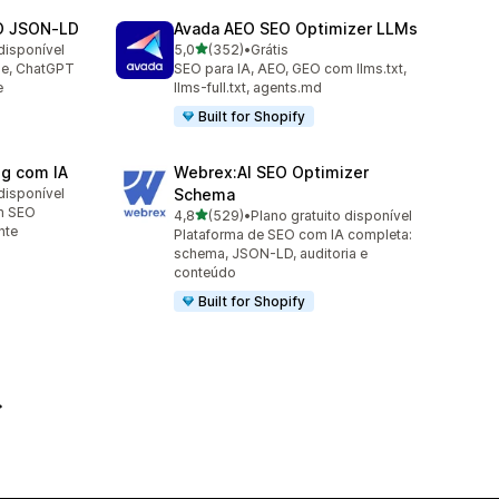
O JSON‑LD
Avada AEO SEO Optimizer LLMs
de 5 estrelas
disponível
5,0
(352)
•
Grátis
352 avaliações ao todo
le, ChatGPT
SEO para IA, AEO, GEO com llms.txt,
e
llms-full.txt, agents.md
Built for Shopify
og com IA
Webrex:AI SEO Optimizer
disponível
Schema
m SEO
de 5 estrelas
4,8
(529)
•
Plano gratuito disponível
529 avaliações ao todo
nte
Plataforma de SEO com IA completa:
schema, JSON-LD, auditoria e
conteúdo
Built for Shopify