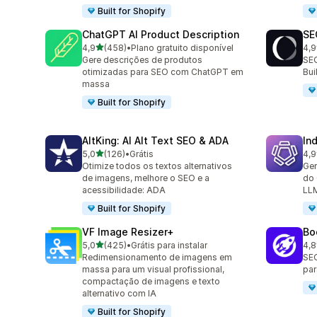
Built for Shopify
ChatGPT AI Product Description
SE
de 5 estrelas
4,9
(458)
•
Plano gratuito disponível
4,9
458 avaliações ao todo
171
Gere descrições de produtos
SEO
otimizadas para SEO com ChatGPT em
Bu
massa
Built for Shopify
AltKing: AI Alt Text SEO & ADA
In
de 5 estrelas
5,0
(126)
•
Grátis
4,9
126 avaliações ao todo
117
Otimize todos os textos alternativos
Ger
de imagens, melhore o SEO e a
do 
acessibilidade: ADA
LL
Built for Shopify
VF Image Resizer+
Bo
de 5 estrelas
5,0
(425)
•
Grátis para instalar
4,8
425 avaliações ao todo
526
Redimensionamento de imagens em
SEO
massa para um visual profissional,
par
compactação de imagens e texto
alternativo com IA
Built for Shopify