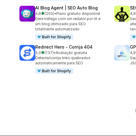
AI Blog Agent | SEO Auto Blog
SE
de 5 estrelas
4,8
(205)
•
Plano gratuito disponível
4,9
205 avaliações ao todo
157
Gere tráfego com um redator por IA e
Sec
um blog otimizado para SEO
alt
totalmente automatizado
ra
Built for Shopify
Redirect Hero ‑ Corrija 404
GP
de 5 estrelas
5,0
(137)
•
Avaliação gratuita
4,9
137 avaliações ao todo
121
Detecte/corrija links quebrados
Sej
automaticamente para SEO
JS
Built for Shopify