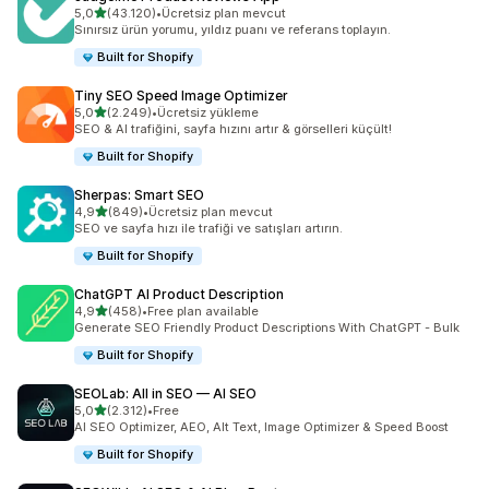
5 yıldız üzerinden
5,0
(43.120)
•
Ücretsiz plan mevcut
toplam 43120 değerlendirme
Sınırsız ürün yorumu, yıldız puanı ve referans toplayın.
Built for Shopify
Tiny SEO Speed Image Optimizer
5 yıldız üzerinden
5,0
(2.249)
•
Ücretsiz yükleme
toplam 2249 değerlendirme
SEO & AI trafiğini, sayfa hızını artır & görselleri küçült!
Built for Shopify
Sherpas: Smart SEO
5 yıldız üzerinden
4,9
(849)
•
Ücretsiz plan mevcut
toplam 849 değerlendirme
SEO ve sayfa hızı ile trafiği ve satışları artırın.
Built for Shopify
ChatGPT AI Product Description
5 yıldız üzerinden
4,9
(458)
•
Free plan available
toplam 458 değerlendirme
Generate SEO Friendly Product Descriptions With ChatGPT - Bulk
Built for Shopify
SEOLab: All in SEO — AI SEO
5 yıldız üzerinden
5,0
(2.312)
•
Free
toplam 2312 değerlendirme
AI SEO Optimizer, AEO, Alt Text, Image Optimizer & Speed Boost
Built for Shopify