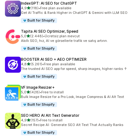
IndexGPT: AI SEO for ChatGPT
5 yıldız üzerinden
4,9
(118)
•
Free plan available
toplam 118 değerlendirme
Get AI Traffic & Rank Higher in ChatGPT & Gemini with LLM SEO
Built for Shopify
Tapita AI SEO Optimizer, Speed
5 yıldız üzerinden
5,0
(2.448)
•
Ücretsiz plan mevcut
toplam 2448 değerlendirme
Akıllı SEO, hız, AI ve görsellerle trafik ve satış artırın.
Built for Shopify
BOOSTER AI SEO + AEO OPTIMIZER
5 yıldız üzerinden
4,8
(5.261)
•
Free plan available
toplam 5261 değerlendirme
The trusted AI SEO app for speed, sharp images, higher ranks ↑
Built for Shopify
VF Image Resizer+
5 yıldız üzerinden
5,0
(428)
•
Free to install
toplam 428 değerlendirme
Bulk Image Resize for a Pro Look, Image Compress & AI Alt Text
Built for Shopify
SEO HERO AI Alt Text Generator
5 yıldız üzerinden
4,9
(157)
•
Free to install
toplam 157 değerlendirme
Secret Recipe AI: Generate SEO Alt Text That Actually Ranks
Built for Shopify