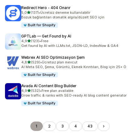
Redirect Hero ‑ 404 Onarır
5 yıldız üzerinden
5,0
(137)
•
Ücretsiz deneme kullanılabilir
toplam 137 değerlendirme
Bozuk bağlantıları otomatik algıla/düzelt SEO için
Built for Shopify
GPTLab — Get Found by AI
5 yıldız üzerinden
4,9
(123)
•
Free
toplam 123 değerlendirme
Get found by AI with LLMs.txt, JSON-LD, IndexNow & GA4
Webrex AI SEO Optimizasyon Şem
5 yıldız üzerinden
4,8
(529)
•
Ücretsiz plan mevcut
toplam 529 değerlendirme
AI Meta SEO, Şema, Görüntü, Ekmek Kırıntıları, Blog için 25+ Ö
Built for Shopify
Avada AI Content Blog Builder
5 yıldız üzerinden
4,9
(532)
•
Free plan available
toplam 532 değerlendirme
Grow traffic & ranks with SEO-ready AI blog content generator
Built for Shopify
1
2
3
4
43