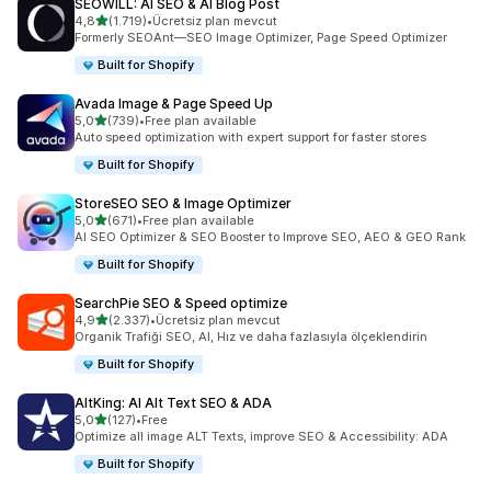
SEOWILL: AI SEO & AI Blog Post
5 yıldız üzerinden
4,8
(1.719)
•
Ücretsiz plan mevcut
toplam 1719 değerlendirme
Formerly SEOAnt—SEO Image Optimizer, Page Speed Optimizer
Built for Shopify
Avada Image & Page Speed Up
5 yıldız üzerinden
5,0
(739)
•
Free plan available
toplam 739 değerlendirme
Auto speed optimization with expert support for faster stores
Built for Shopify
StoreSEO SEO & Image Optimizer
5 yıldız üzerinden
5,0
(671)
•
Free plan available
toplam 671 değerlendirme
AI SEO Optimizer & SEO Booster to Improve SEO, AEO & GEO Rank
Built for Shopify
SearchPie SEO & Speed optimize
5 yıldız üzerinden
4,9
(2.337)
•
Ücretsiz plan mevcut
toplam 2337 değerlendirme
Organik Trafiği SEO, AI, Hız ve daha fazlasıyla ölçeklendirin
Built for Shopify
AltKing: AI Alt Text SEO & ADA
5 yıldız üzerinden
5,0
(127)
•
Free
toplam 127 değerlendirme
Optimize all image ALT Texts, improve SEO & Accessibility: ADA
Built for Shopify