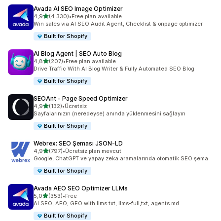
Avada AI SEO Image Optimizer
5 yıldız üzerinden
4,9
(4.330)
•
Free plan available
toplam 4330 değerlendirme
Win sales via AI SEO Audit Agent, Checklist & onpage optimizer
Built for Shopify
AI Blog Agent | SEO Auto Blog
5 yıldız üzerinden
4,8
(207)
•
Free plan available
toplam 207 değerlendirme
Drive Traffic With AI Blog Writer & Fully Automated SEO Blog
Built for Shopify
SEOAnt ‑ Page Speed Optimizer
5 yıldız üzerinden
4,9
(132)
•
Ücretsiz
toplam 132 değerlendirme
Sayfalarınızın (neredeyse) anında yüklenmesini sağlayın
Built for Shopify
Webrex: SEO Şeması JSON‑LD
5 yıldız üzerinden
4,9
(797)
•
Ücretsiz plan mevcut
toplam 797 değerlendirme
Google, ChatGPT ve yapay zeka aramalarında otomatik SEO şema
Built for Shopify
Avada AEO SEO Optimizer LLMs
5 yıldız üzerinden
5,0
(353)
•
Free
toplam 353 değerlendirme
AI SEO, AEO, GEO with llms.txt, llms-full,txt, agents.md
Built for Shopify