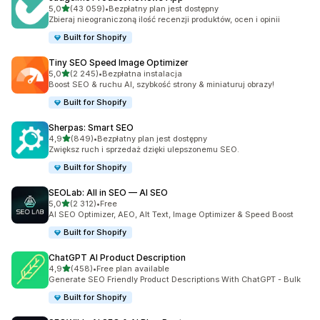
na 5 gwiazdek
5,0
(43 059)
•
Bezpłatny plan jest dostępny
Łączna liczba recenzji: 43059
Zbieraj nieograniczoną ilość recenzji produktów, ocen i opinii
Built for Shopify
Tiny SEO Speed Image Optimizer
na 5 gwiazdek
5,0
(2 245)
•
Bezpłatna instalacja
Łączna liczba recenzji: 2245
Boost SEO & ruchu AI, szybkość strony & miniaturuj obrazy!
Built for Shopify
Sherpas: Smart SEO
na 5 gwiazdek
4,9
(849)
•
Bezpłatny plan jest dostępny
Łączna liczba recenzji: 849
Zwiększ ruch i sprzedaż dzięki ulepszonemu SEO.
Built for Shopify
SEOLab: All in SEO — AI SEO
na 5 gwiazdek
5,0
(2 312)
•
Free
Łączna liczba recenzji: 2312
AI SEO Optimizer, AEO, Alt Text, Image Optimizer & Speed Boost
Built for Shopify
ChatGPT AI Product Description
na 5 gwiazdek
4,9
(458)
•
Free plan available
Łączna liczba recenzji: 458
Generate SEO Friendly Product Descriptions With ChatGPT - Bulk
Built for Shopify