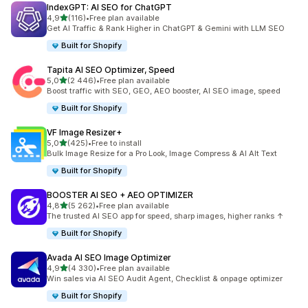
IndexGPT: AI SEO for ChatGPT
na 5 gwiazdek
4,9
(116)
•
Free plan available
Łączna liczba recenzji: 116
Get AI Traffic & Rank Higher in ChatGPT & Gemini with LLM SEO
Built for Shopify
Tapita AI SEO Optimizer, Speed
na 5 gwiazdek
5,0
(2 446)
•
Free plan available
Łączna liczba recenzji: 2446
Boost traffic with SEO, GEO, AEO booster, AI SEO image, speed
Built for Shopify
VF Image Resizer+
na 5 gwiazdek
5,0
(425)
•
Free to install
Łączna liczba recenzji: 425
Bulk Image Resize for a Pro Look, Image Compress & AI Alt Text
Built for Shopify
BOOSTER AI SEO + AEO OPTIMIZER
na 5 gwiazdek
4,8
(5 262)
•
Free plan available
Łączna liczba recenzji: 5262
The trusted AI SEO app for speed, sharp images, higher ranks ↑
Built for Shopify
Avada AI SEO Image Optimizer
na 5 gwiazdek
4,9
(4 330)
•
Free plan available
Łączna liczba recenzji: 4330
Win sales via AI SEO Audit Agent, Checklist & onpage optimizer
Built for Shopify