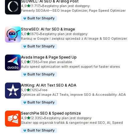
SEOWILL: AI SEO & AI Blog Post
na 5 gwiazdek
4,9
(1 717)
•
Bezpłatny plan jest dostępny
Łączna liczba recenzji: 1717
Formerly SEOAnt—SEO Image Optimizer, Page Speed Optimizer
Built for Shopify
StoreSEO: AI for SEO & Image
na 5 gwiazdek
5,0
(671)
•
Bezpłatny plan jest dostępny
Łączna liczba recenzji: 671
Rankuj w Google i zwiększ sprzedaż z AI Image & SEO Optimizer.
Built for Shopify
Avada Image & Page Speed Up
na 5 gwiazdek
5,0
(738)
•
Free plan available
Łączna liczba recenzji: 738
Auto speed optimization with expert support for faster stores
Built for Shopify
AltKing: AI Alt Text SEO & ADA
na 5 gwiazdek
5,0
(125)
•
Free
Łączna liczba recenzji: 125
Optimize all image ALT Texts, improve SEO & Accessibility: ADA
Built for Shopify
SearchPie SEO & Speed optimize
na 5 gwiazdek
4,9
(2 335)
•
Bezpłatny plan jest dostępny
Łączna liczba recenzji: 2335
Skaler opp organisk trafikk & rangeringer med SEO, AI, Speed
Built for Shopify