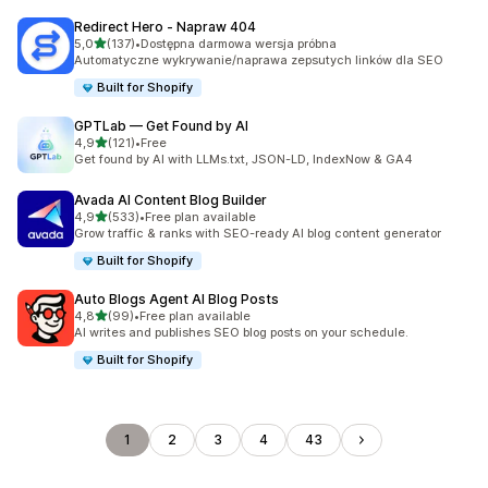
Redirect Hero ‑ Napraw 404
na 5 gwiazdek
5,0
(137)
•
Dostępna darmowa wersja próbna
Łączna liczba recenzji: 137
Automatyczne wykrywanie/naprawa zepsutych linków dla SEO
Built for Shopify
GPTLab — Get Found by AI
na 5 gwiazdek
4,9
(121)
•
Free
Łączna liczba recenzji: 121
Get found by AI with LLMs.txt, JSON-LD, IndexNow & GA4
Avada AI Content Blog Builder
na 5 gwiazdek
4,9
(533)
•
Free plan available
Łączna liczba recenzji: 533
Grow traffic & ranks with SEO-ready AI blog content generator
Built for Shopify
Auto Blogs Agent AI Blog Posts
na 5 gwiazdek
4,8
(99)
•
Free plan available
Łączna liczba recenzji: 99
AI writes and publishes SEO blog posts on your schedule.
Built for Shopify
1
2
3
4
43