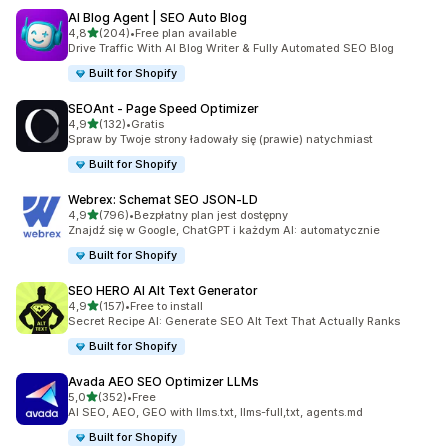
AI Blog Agent | SEO Auto Blog
na 5 gwiazdek
4,8
(204)
•
Free plan available
Łączna liczba recenzji: 204
Drive Traffic With AI Blog Writer & Fully Automated SEO Blog
Built for Shopify
SEOAnt ‑ Page Speed Optimizer
na 5 gwiazdek
4,9
(132)
•
Gratis
Łączna liczba recenzji: 132
Spraw by Twoje strony ładowały się (prawie) natychmiast
Built for Shopify
Webrex: Schemat SEO JSON‑LD
na 5 gwiazdek
4,9
(796)
•
Bezpłatny plan jest dostępny
Łączna liczba recenzji: 796
Znajdź się w Google, ChatGPT i każdym AI: automatycznie
Built for Shopify
SEO HERO AI Alt Text Generator
na 5 gwiazdek
4,9
(157)
•
Free to install
Łączna liczba recenzji: 157
Secret Recipe AI: Generate SEO Alt Text That Actually Ranks
Built for Shopify
Avada AEO SEO Optimizer LLMs
na 5 gwiazdek
5,0
(352)
•
Free
Łączna liczba recenzji: 352
AI SEO, AEO, GEO with llms.txt, llms-full,txt, agents.md
Built for Shopify