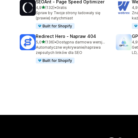
SEOAnt ‑ Page Speed Optimizer
We
na 5 gwiazdek
4,9
(132)
•
Gratis
4,9
Łączna liczba recenzji: 132
Łąc
Spraw by Twoje strony ładowały się
Zna
(prawie) natychmiast
każ
Built for Shopify
Redirect Hero ‑ Napraw 404
GP
na 5 gwiazdek
5,0
(136)
•
Dostępna darmowa wersja próbna
4,9
Łączna liczba recenzji: 136
Łąc
Automatyczne wykrywanie/naprawa
Get
zepsutych linków dla SEO
LD,
Built for Shopify