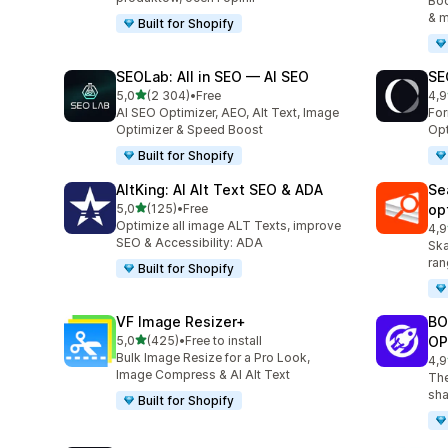
Boo
& m
Built for Shopify
SEOLab: All in SEO — AI SEO
SE
na 5 gwiazdek
5,0
(2 304)
•
Free
4,9
Łączna liczba recenzji: 2304
Łąc
AI SEO Optimizer, AEO, Alt Text, Image
Fo
Optimizer & Speed Boost
Opt
Built for Shopify
AltKing: AI Alt Text SEO & ADA
Se
na 5 gwiazdek
5,0
(125)
•
Free
op
Łączna liczba recenzji: 125
Optimize all image ALT Texts, improve
4,9
Łąc
SEO & Accessibility: ADA
Ska
ran
Built for Shopify
VF Image Resizer+
BO
na 5 gwiazdek
5,0
(425)
•
Free to install
OP
Łączna liczba recenzji: 425
Bulk Image Resize for a Pro Look,
4,9
Łąc
Image Compress & AI Alt Text
The
sha
Built for Shopify