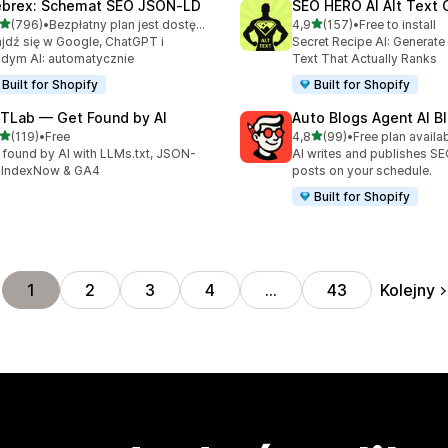
brex: Schemat SEO JSON‑LD
SEO HERO AI Alt Text 
na 5 gwiazdek
na 5 gwiazdek
(796)
•
Bezpłatny plan jest dostępny
4,9
(157)
•
Free to install
zna liczba recenzji: 796
Łączna liczba recenzji: 157
jdź się w Google, ChatGPT i
Secret Recipe AI: Generate
dym AI: automatycznie
Text That Actually Ranks
Built for Shopify
Built for Shopify
TLab — Get Found by AI
Auto Blogs Agent AI B
na 5 gwiazdek
na 5 gwiazdek
(119)
•
Free
4,8
(99)
•
Free plan availa
zna liczba recenzji: 119
Łączna liczba recenzji: 99
 found by AI with LLMs.txt, JSON-
AI writes and publishes S
 IndexNow & GA4
posts on your schedule.
Built for Shopify
Kolejny
1
2
3
4
…
43