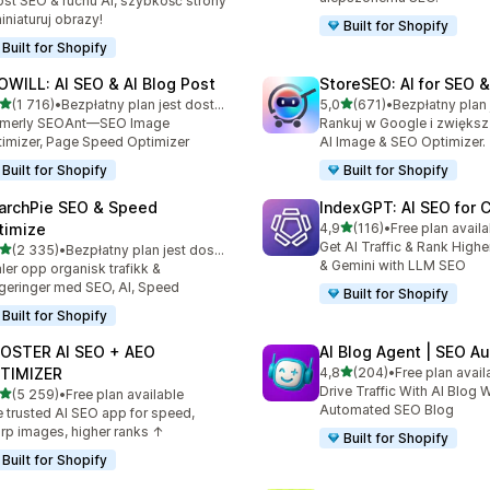
st SEO & ruchu AI, szybkość strony
iniaturuj obrazy!
Built for Shopify
Built for Shopify
OWILL: AI SEO & AI Blog Post
StoreSEO: AI for SEO 
na 5 gwiazdek
na 5 gwiazdek
(1 716)
•
Bezpłatny plan jest dostępny
5,0
(671)
•
zna liczba recenzji: 1716
Łączna liczba recenzji: 671
rmerly SEOAnt—SEO Image
Rankuj w Google i zwiększ
imizer, Page Speed Optimizer
AI Image & SEO Optimizer.
Built for Shopify
Built for Shopify
archPie SEO & Speed
IndexGPT: AI SEO for
na 5 gwiazdek
timize
4,9
(116)
•
Free plan availa
Łączna liczba recenzji: 116
Get AI Traffic & Rank High
na 5 gwiazdek
(2 335)
•
Bezpłatny plan jest dostępny
zna liczba recenzji: 2335
& Gemini with LLM SEO
ler opp organisk trafikk &
geringer med SEO, AI, Speed
Built for Shopify
Built for Shopify
OSTER AI SEO + AEO
AI Blog Agent | SEO A
na 5 gwiazdek
TIMIZER
4,8
(204)
•
Free plan avail
Łączna liczba recenzji: 20
Drive Traffic With AI Blog W
na 5 gwiazdek
(5 259)
•
Free plan available
zna liczba recenzji: 5259
Automated SEO Blog
 trusted AI SEO app for speed,
rp images, higher ranks ↑
Built for Shopify
Built for Shopify