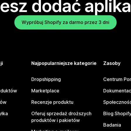
esz dodać aplika
Wypróbuj Shopify za darmo przez 3 dni
ji
Najpopularniejsze kategorie
Zasoby
Dropshipping
Centrum Po
oduktów
Marketplace
Dokumentac
tów
Recenzje produktu
Społeczność
yłka
Oferuj sprzedaż droższych
Blog Shopif
produktów i pakietów
Badania