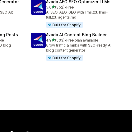
Generator
Avada AEO SEO Optimizer LLMs
na 5 gwiazdek
5,0
(352)
•
Free
Łączna liczba recenzji: 352
 SEO Alt
AI SEO, AEO, GEO with llms.txt, llms-
full,txt, agents.md
Built for Shopify
log Posts
Avada AI Content Blog Builder
na 5 gwiazdek
ble
4,9
(533)
•
Free plan available
Łączna liczba recenzji: 533
EO blog
Grow traffic & ranks with SEO-ready AI
blog content generator
Built for Shopify