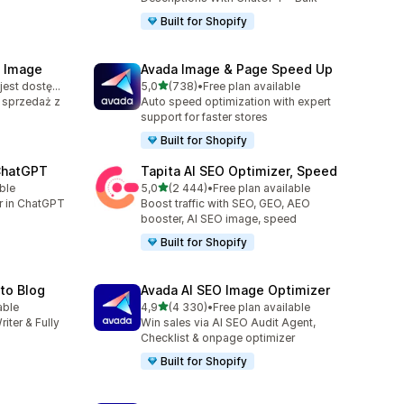
Built for Shopify
& Image
Avada Image & Page Speed Up
na 5 gwiazdek
Bezpłatny plan jest dostępny
5,0
(738)
•
Free plan available
Łączna liczba recenzji: 738
 sprzedaż z
Auto speed optimization with expert
support for faster stores
Built for Shopify
 ChatGPT
Tapita AI SEO Optimizer, Speed
na 5 gwiazdek
ble
5,0
(2 444)
•
Free plan available
Łączna liczba recenzji: 2444
er in ChatGPT
Boost traffic with SEO, GEO, AEO
booster, AI SEO image, speed
Built for Shopify
uto Blog
Avada AI SEO Image Optimizer
na 5 gwiazdek
able
4,9
(4 330)
•
Free plan available
4
Łączna liczba recenzji: 4330
riter & Fully
Win sales via AI SEO Audit Agent,
Checklist & onpage optimizer
Built for Shopify