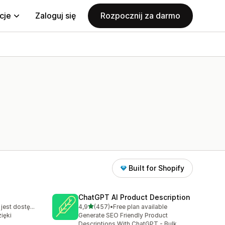
cje
Zaloguj się
Rozpocznij za darmo
Built for Shopify
ChatGPT AI Product Description
na 5 gwiazdek
Bezpłatny plan jest dostępny
4,9
(457)
•
Free plan available
9
Łączna liczba recenzji: 457
ięki
Generate SEO Friendly Product
Descriptions With ChatGPT - Bulk