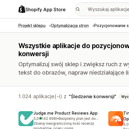
Shopify App Store
Projekt sklepu
Optymalizacja stron
Pozycjonowanie s
Wszystkie aplikacje do pozycjonowa
konwersji
Optymalizuj swój sklep i zwiększ ruch z
tekst do obrazów, napraw niedziałające li
1 024 aplikacje(-i) z
Śledzenie konwersji
Wyc
Judge.me Product Reviews App
Ti
na 5 gwiazdek
5,0
(42 998)
•
Bezpłatny plan jest dostępny
Op
Łączna liczba recenzji: 42998
Zbieraj nieograniczoną ilość recenzji
5,0
Łąc
produktów, ocen i opinii