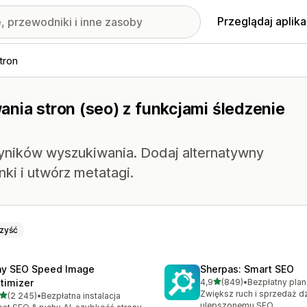
Przeglądaj aplika
tron
nia stron (seo) z funkcjami śledzenie
 wyników wyszukiwania. Dodaj alternatywny
nki i utwórz metatagi.
zyść
ny SEO Speed Image
Sherpas: Smart SEO
na 5 gwiazdek
timizer
4,9
(849)
•
Łączna liczba recenzji: 84
Zwiększ ruch i sprzedaż dz
na 5 gwiazdek
(2 245)
•
Bezpłatna instalacja
zna liczba recenzji: 2245
ulepszonemu SEO.