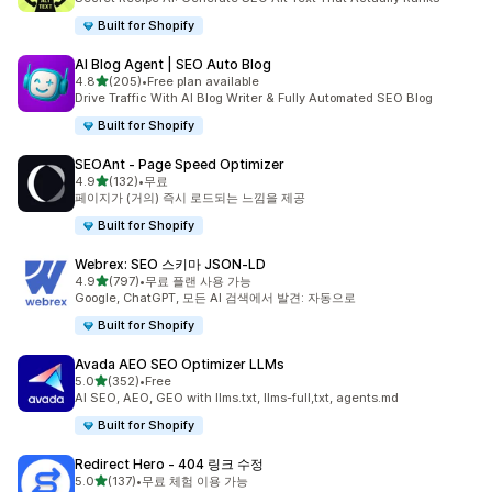
Built for Shopify
AI Blog Agent | SEO Auto Blog
별 5개 중
4.8
(205)
•
Free plan available
총 리뷰 205개
Drive Traffic With AI Blog Writer & Fully Automated SEO Blog
Built for Shopify
SEOAnt ‑ Page Speed Optimizer
별 5개 중
4.9
(132)
•
무료
총 리뷰 132개
페이지가 (거의) 즉시 로드되는 느낌을 제공
Built for Shopify
Webrex: SEO 스키마 JSON‑LD
별 5개 중
4.9
(797)
•
무료 플랜 사용 가능
총 리뷰 797개
Google, ChatGPT, 모든 AI 검색에서 발견: 자동으로
Built for Shopify
Avada AEO SEO Optimizer LLMs
별 5개 중
5.0
(352)
•
Free
총 리뷰 352개
AI SEO, AEO, GEO with llms.txt, llms-full,txt, agents.md
Built for Shopify
Redirect Hero ‑ 404 링크 수정
별 5개 중
5.0
(137)
•
무료 체험 이용 가능
총 리뷰 137개