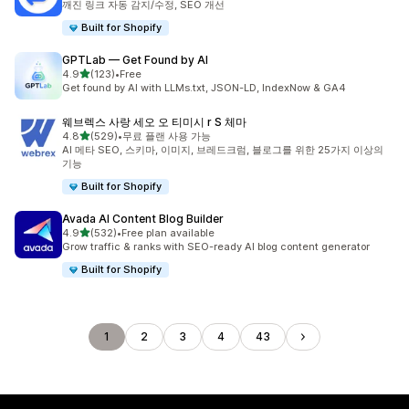
깨진 링크 자동 감지/수정, SEO 개선
Built for Shopify
GPTLab — Get Found by AI
별 5개 중
4.9
(123)
•
Free
총 리뷰 123개
Get found by AI with LLMs.txt, JSON-LD, IndexNow & GA4
웨브렉스 사랑 세오 오 티미시 r S 체마
별 5개 중
4.8
(529)
•
무료 플랜 사용 가능
총 리뷰 529개
AI 메타 SEO, 스키마, 이미지, 브레드크럼, 블로그를 위한 25가지 이상의
기능
Built for Shopify
Avada AI Content Blog Builder
별 5개 중
4.9
(532)
•
Free plan available
총 리뷰 532개
Grow traffic & ranks with SEO-ready AI blog content generator
Built for Shopify
1
2
3
4
43