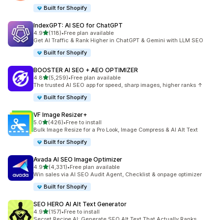
Built for Shopify
IndexGPT: AI SEO for ChatGPT
별 5개 중
4.9
(118)
•
Free plan available
총 리뷰 118개
Get AI Traffic & Rank Higher in ChatGPT & Gemini with LLM SEO
Built for Shopify
BOOSTER AI SEO + AEO OPTIMIZER
별 5개 중
4.8
(5,259)
•
Free plan available
총 리뷰 5259개
The trusted AI SEO app for speed, sharp images, higher ranks ↑
Built for Shopify
VF Image Resizer+
별 5개 중
5.0
(426)
•
Free to install
총 리뷰 426개
Bulk Image Resize for a Pro Look, Image Compress & AI Alt Text
Built for Shopify
Avada AI SEO Image Optimizer
별 5개 중
4.9
(4,331)
•
Free plan available
총 리뷰 4331개
Win sales via AI SEO Audit Agent, Checklist & onpage optimizer
Built for Shopify
SEO HERO AI Alt Text Generator
별 5개 중
4.9
(157)
•
Free to install
총 리뷰 157개
Secret Recipe AI: Generate SEO Alt Text That Actually Ranks