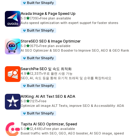
Built for Shopify
Avada Image & Page Speed Up
별 5개 중
5.0
(739)
•
Free plan available
총 리뷰 739개
Auto speed optimization with expert support for faster stores
Built for Shopify
StoreSEO SEO & Image Optimizer
별 5개 중
5.0
(671)
•
Free plan available
총 리뷰 671개
AI SEO Optimizer & SEO Booster to Improve SEO, AEO & GEO Rank
Built for Shopify
SearchPie SEO 및 속도 최적화
별 5개 중
4.9
(2,337)
•
무료 플랜 사용 가능
총 리뷰 2337개
SEO, AI, 속도 등을 통해 유기적 트래픽 및 순위를 확장하세요
Built for Shopify
AltKing: AI Alt Text SEO & ADA
별 5개 중
5.0
(127)
•
Free
총 리뷰 127개
Optimize all image ALT Texts, improve SEO & Accessibility: ADA
Built for Shopify
Tapita AI SEO Optimizer, Speed
별 5개 중
5.0
(2,448)
•
Free plan available
총 리뷰 2448개
Boost traffic with SEO, GEO, AEO booster, AI SEO image, speed