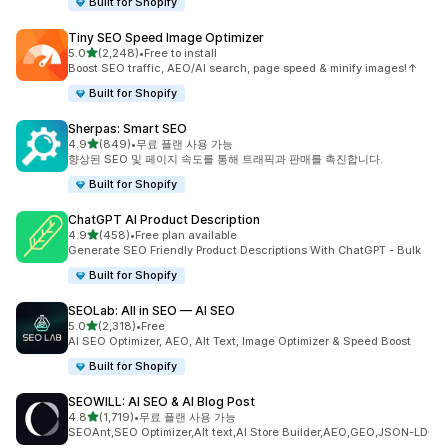
Built for Shopify
Tiny SEO Speed Image Optimizer
별 5개 중
5.0
(2,248)
•
Free to install
총 리뷰 2248개
Boost SEO traffic, AEO/AI search, page speed & minify images!↑
Built for Shopify
Sherpas: Smart SEO
별 5개 중
4.9
(849)
•
무료 플랜 사용 가능
총 리뷰 849개
향상된 SEO 및 페이지 속도를 통해 트래픽과 판매를 촉진합니다.
Built for Shopify
ChatGPT AI Product Description
별 5개 중
4.9
(458)
•
Free plan available
총 리뷰 458개
Generate SEO Friendly Product Descriptions With ChatGPT - Bulk
Built for Shopify
SEOLab: All in SEO — AI SEO
별 5개 중
5.0
(2,318)
•
Free
총 리뷰 2318개
AI SEO Optimizer, AEO, Alt Text, Image Optimizer & Speed Boost
Built for Shopify
SEOWILL: AI SEO & AI Blog Post
별 5개 중
4.8
(1,719)
•
무료 플랜 사용 가능
총 리뷰 1719개
SEOAnt,SEO Optimizer,Alt text,AI Store Builder,AEO,GEO,JSON-LD