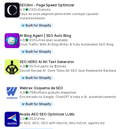
SEOAnt ‑ Page Speed Optimizer
de 5 estrelas
4,9
(132)
•
Gratuito
132 total de avaliações
Faça as suas páginas parecerem carregar (quase)
instantaneamen
Built for Shopify
AI Blog Agent | SEO Auto Blog
de 5 estrelas
4,8
(205)
•
Free plan available
205 total de avaliações
Drive Traffic With AI Blog Writer & Fully Automated SEO Blog
Built for Shopify
SEO HERO AI Alt Text Generator
de 5 estrelas
4,9
(157)
•
A partir de $5/mês
157 total de avaliações
Secret Recipe AI: Gere Texto Alt SEO Que Realmente Rankeia
Built for Shopify
Webrex: Esquema de SEO
de 5 estrelas
4,9
(798)
•
Plano gratuito disponível
798 total de avaliações
Encontrado no Google, ChatGPT e toda a IA: automaticamente
Built for Shopify
Avada AEO SEO Optimizer LLMs
de 5 estrelas
5,0
(352)
•
Free
352 total de avaliações
AI SEO, AEO, GEO with llms.txt, llms-full,txt, agents.md