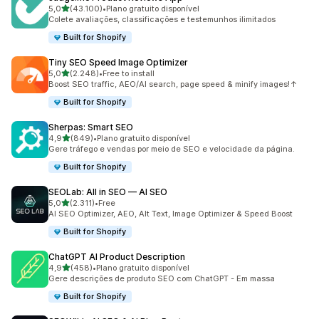
de 5 estrelas
5,0
(43.100)
•
Plano gratuito disponível
43100 total de avaliações
Colete avaliações, classificações e testemunhos ilimitados
Built for Shopify
Tiny SEO Speed Image Optimizer
de 5 estrelas
5,0
(2.248)
•
Free to install
2248 total de avaliações
Boost SEO traffic, AEO/AI search, page speed & minify images!↑
Built for Shopify
Sherpas: Smart SEO
de 5 estrelas
4,9
(849)
•
Plano gratuito disponível
849 total de avaliações
Gere tráfego e vendas por meio de SEO e velocidade da página.
Built for Shopify
SEOLab: All in SEO — AI SEO
de 5 estrelas
5,0
(2.311)
•
Free
2311 total de avaliações
AI SEO Optimizer, AEO, Alt Text, Image Optimizer & Speed Boost
Built for Shopify
ChatGPT AI Product Description
de 5 estrelas
4,9
(458)
•
Plano gratuito disponível
458 total de avaliações
Gere descrições de produto SEO com ChatGPT - Em massa
Built for Shopify