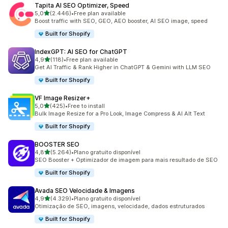
Tapita AI SEO Optimizer, Speed
de 5 estrelas
5,0
(2.446)
•
Free plan available
2446 total de avaliações
Boost traffic with SEO, GEO, AEO booster, AI SEO image, speed
Built for Shopify
IndexGPT: AI SEO for ChatGPT
de 5 estrelas
4,9
(118)
•
Free plan available
118 total de avaliações
Get AI Traffic & Rank Higher in ChatGPT & Gemini with LLM SEO
Built for Shopify
VF Image Resizer+
de 5 estrelas
5,0
(425)
•
Free to install
425 total de avaliações
Bulk Image Resize for a Pro Look, Image Compress & AI Alt Text
Built for Shopify
BOOSTER SEO
de 5 estrelas
4,8
(5.264)
•
Plano gratuito disponível
5264 total de avaliações
SEO Booster + Optimizador de imagem para mais resultado de SEO
Built for Shopify
Avada SEO Velocidade & Imagens
de 5 estrelas
4,9
(4.329)
•
Plano gratuito disponível
4329 total de avaliações
Otimização de SEO, imagens, velocidade, dados estruturados
Built for Shopify