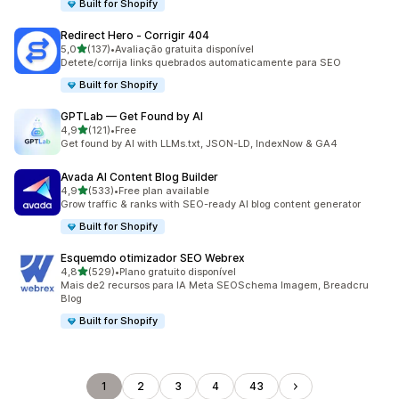
Built for Shopify
Redirect Hero ‑ Corrigir 404
de 5 estrelas
5,0
(137)
•
Avaliação gratuita disponível
137 total de avaliações
Detete/corrija links quebrados automaticamente para SEO
Built for Shopify
GPTLab — Get Found by AI
de 5 estrelas
4,9
(121)
•
Free
121 total de avaliações
Get found by AI with LLMs.txt, JSON-LD, IndexNow & GA4
Avada AI Content Blog Builder
de 5 estrelas
4,9
(533)
•
Free plan available
533 total de avaliações
Grow traffic & ranks with SEO-ready AI blog content generator
Built for Shopify
Esquemdo otimizador SEO Webrex
de 5 estrelas
4,8
(529)
•
Plano gratuito disponível
529 total de avaliações
Mais de2 recursos para IA Meta SEOSchema Imagem, Breadcru
BIog
Built for Shopify
1
2
3
4
43