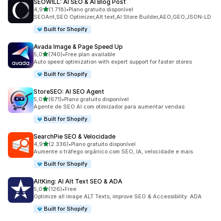
SEOWILL: AI SEO & AI Blog Post
de 5 estrelas
4,9
(1.718)
•
Plano gratuito disponível
1718 total de avaliações
SEOAnt,SEO Optimizer,Alt text,AI Store Builder,AEO,GEO,JSON-LD
Built for Shopify
Avada Image & Page Speed Up
de 5 estrelas
5,0
(740)
•
Free plan available
740 total de avaliações
Auto speed optimization with expert support for faster stores
Built for Shopify
StoreSEO: AI SEO Agent
de 5 estrelas
5,0
(671)
•
Plano gratuito disponível
671 total de avaliações
Agente de SEO AI com otimizador para aumentar vendas
Built for Shopify
SearchPie SEO & Velocidade
de 5 estrelas
4,9
(2.336)
•
Plano gratuito disponível
2336 total de avaliações
Aumente o tráfego orgânico com SEO, IA, velocidade e mais
Built for Shopify
AltKing: AI Alt Text SEO & ADA
de 5 estrelas
5,0
(126)
•
Free
126 total de avaliações
Optimize all image ALT Texts, improve SEO & Accessibility: ADA
Built for Shopify