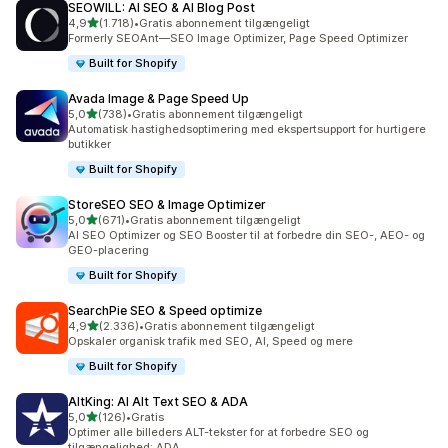
SEOWILL: AI SEO & AI Blog Post
ud af 5 stjerner
4,9
(1.718)
•
Gratis abonnement tilgængeligt
1718 anmeldelser i alt
Formerly SEOAnt—SEO Image Optimizer, Page Speed Optimizer
Built for Shopify
Avada Image & Page Speed Up
ud af 5 stjerner
5,0
(738)
•
Gratis abonnement tilgængeligt
738 anmeldelser i alt
Automatisk hastighedsoptimering med ekspertsupport for hurtigere
butikker
Built for Shopify
StoreSEO SEO & Image Optimizer
ud af 5 stjerner
5,0
(671)
•
Gratis abonnement tilgængeligt
671 anmeldelser i alt
AI SEO Optimizer og SEO Booster til at forbedre din SEO-, AEO- og
GEO-placering
Built for Shopify
SearchPie SEO & Speed optimize
ud af 5 stjerner
4,9
(2.336)
•
Gratis abonnement tilgængeligt
2336 anmeldelser i alt
Opskaler organisk trafik med SEO, AI, Speed og mere
Built for Shopify
AltKing: AI Alt Text SEO & ADA
ud af 5 stjerner
5,0
(126)
•
Gratis
126 anmeldelser i alt
Optimer alle billeders ALT-tekster for at forbedre SEO og
tilgængelighed: ADA