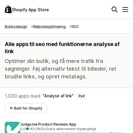
Shopify App Store
Butiksdesign
Websiteoptimering
SEO
Alle apps til seo med funktionerne analyse af
link
Optimer din butik, og få mere trafik fra
søgninger. Føj alternativ tekst til billeder, ret
brudte links, og opret metatags.
1.030 apps med
Analyse af link
Ryd
Built for Shopify
Judge.me Product Reviews App
ud af 5 stjerner
5,0
(43.089)
•
Gratis abonnement tilgængeligt
43089 anmeldelser i alt