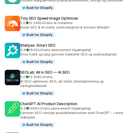
Indsaml ubegrænsede produktanmeldelser, ratings og udtalelser
Built for Shopify
Tiny SEO Speed Image Optimizer
ud af 5 stjerner
5,0
(2.248)
•
Gratis at installere
2248 anmeldelser i alt
Boost SEO & AI-trafik, sidehastighed & minimer billeder!
Built for Shopify
Sherpas: Smart SEO
ud af 5 stjerner
4,9
(849)
•
Gratis abonnement tilgængeligt
849 anmeldelser i alt
Drive trafik og salg gennem forbedret SEO og sidehastighed.
Built for Shopify
SEOLab: All in SEO — AI SEO
ud af 5 stjerner
5,0
(2.308)
•
Gratis
2308 anmeldelser i alt
AI SEO-optimerer, AEO, alt-tekst, billedoptimering og
hastighedsboost
Built for Shopify
ChatGPT AI Product Description
ud af 5 stjerner
4,9
(458)
•
Gratis abonnement tilgængeligt
458 anmeldelser i alt
Generer SEO-venlige produktbeskrivelser med ChatGPT – i store
mængder
Built for Shopify