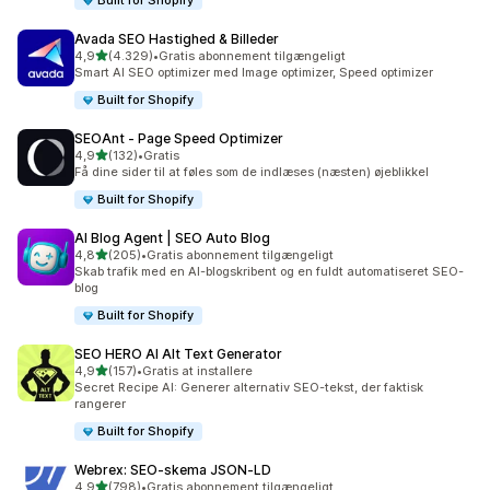
Built for Shopify
Avada SEO Hastighed & Billeder
ud af 5 stjerner
4,9
(4.329)
•
Gratis abonnement tilgængeligt
4329 anmeldelser i alt
Smart AI SEO optimizer med Image optimizer, Speed optimizer
Built for Shopify
SEOAnt ‑ Page Speed Optimizer
ud af 5 stjerner
4,9
(132)
•
Gratis
132 anmeldelser i alt
Få dine sider til at føles som de indlæses (næsten) øjeblikkel
Built for Shopify
AI Blog Agent | SEO Auto Blog
ud af 5 stjerner
4,8
(205)
•
Gratis abonnement tilgængeligt
205 anmeldelser i alt
Skab trafik med en AI-blogskribent og en fuldt automatiseret SEO-
blog
Built for Shopify
SEO HERO AI Alt Text Generator
ud af 5 stjerner
4,9
(157)
•
Gratis at installere
157 anmeldelser i alt
Secret Recipe AI: Generer alternativ SEO-tekst, der faktisk
rangerer
Built for Shopify
Webrex: SEO‑skema JSON‑LD
ud af 5 stjerner
4,9
(798)
•
Gratis abonnement tilgængeligt