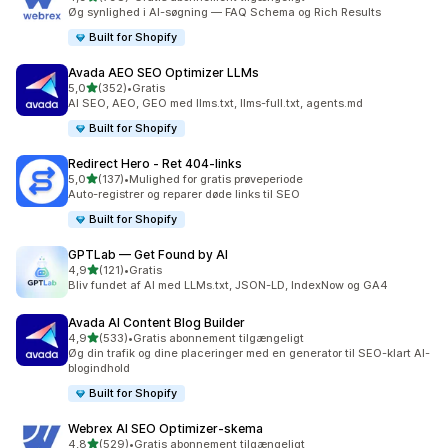
798 anmeldelser i alt
Øg synlighed i AI-søgning — FAQ Schema og Rich Results
Built for Shopify
Avada AEO SEO Optimizer LLMs
ud af 5 stjerner
5,0
(352)
•
Gratis
352 anmeldelser i alt
AI SEO, AEO, GEO med llms.txt, llms-full.txt, agents.md
Built for Shopify
Redirect Hero ‑ Ret 404‑links
ud af 5 stjerner
5,0
(137)
•
Mulighed for gratis prøveperiode
137 anmeldelser i alt
Auto-registrer og reparer døde links til SEO
Built for Shopify
GPTLab — Get Found by AI
ud af 5 stjerner
4,9
(121)
•
Gratis
121 anmeldelser i alt
Bliv fundet af AI med LLMs.txt, JSON-LD, IndexNow og GA4
Avada AI Content Blog Builder
ud af 5 stjerner
4,9
(533)
•
Gratis abonnement tilgængeligt
533 anmeldelser i alt
Øg din trafik og dine placeringer med en generator til SEO-klart AI-
blogindhold
Built for Shopify
Webrex AI SEO Optimizer‑skema
ud af 5 stjerner
4,8
(529)
•
Gratis abonnement tilgængeligt