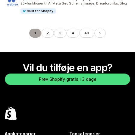
529 anmeldelser i alt
25+funktioner til AI Meta Seo Schema, Image, Breadcrumbs, Blog
Built for Shopify
1
2
3
4
43
Vil du tilføje en app?
Prøv Shopify gratis i 3 dage
Appkategorier
Topkategorier