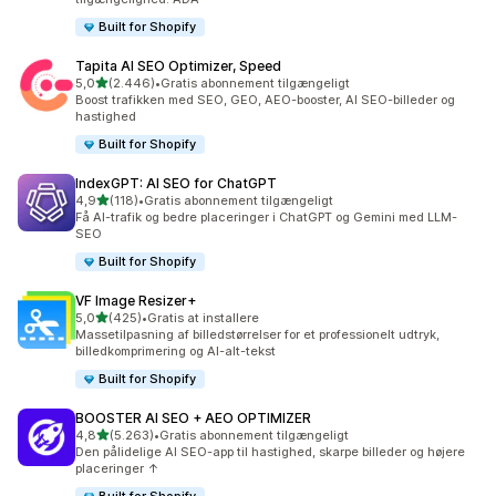
Built for Shopify
Tapita AI SEO Optimizer, Speed
ud af 5 stjerner
5,0
(2.446)
•
Gratis abonnement tilgængeligt
2446 anmeldelser i alt
Boost trafikken med SEO, GEO, AEO-booster, AI SEO-billeder og
hastighed
Built for Shopify
IndexGPT: AI SEO for ChatGPT
ud af 5 stjerner
4,9
(118)
•
Gratis abonnement tilgængeligt
118 anmeldelser i alt
Få AI-trafik og bedre placeringer i ChatGPT og Gemini med LLM-
SEO
Built for Shopify
VF Image Resizer+
ud af 5 stjerner
5,0
(425)
•
Gratis at installere
425 anmeldelser i alt
Massetilpasning af billedstørrelser for et professionelt udtryk,
billedkomprimering og AI-alt-tekst
Built for Shopify
BOOSTER AI SEO + AEO OPTIMIZER
ud af 5 stjerner
4,8
(5.263)
•
Gratis abonnement tilgængeligt
5263 anmeldelser i alt
Den pålidelige AI SEO-app til hastighed, skarpe billeder og højere
placeringer ↑