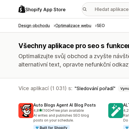
Shopify App Store
Design obchodu
Optimalizace webu
SEO
Všechny aplikace pro seo s funkce
Optimalizujte svůj obchod a zvyšte návšt
alternativní text, opravte nefunkční odka
Více aplikací (1 031) s:
Sledování pořadí
Vyma
Auto Blogs Agent AI Blog Posts
AL
z 5 hvězd
4,8
(100)
•
Free plan available
4,2
Celkový počet recenzí: 100
Cel
AI writes and publishes SEO blog
Ran
posts on your schedule.
Do 
Built for Shopify