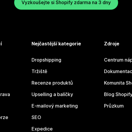
Vyzkoušejte si Shopify zdarma na 3 dny
í
Nejčastější kategorie
Zdroje
Dropshipping
Centrum náp
Tržiště
Dokumentace
Recenze produktů
Komunita Sh
rava
Upselling a balíčky
Blog Shopif
E-mailový marketing
Průzkum
erze
SEO
Expedice