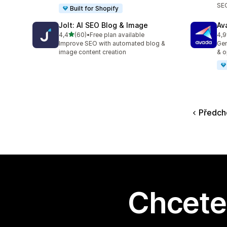
SEO
Built for Shopify
Jolt: AI SEO Blog & Image
Av
z 5 hvězd
4,4
(60)
•
Free plan available
4,9
Celkový počet recenzí: 60
Cel
Improve SEO with automated blog &
Gen
image content creation
& o
Předch
Chcete 