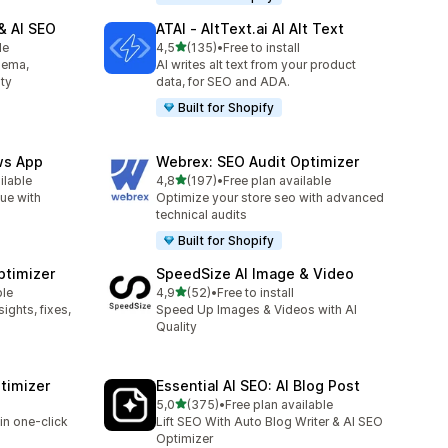
& AI SEO
ATAI ‑ AltText.ai AI Alt Text
z 5 hvězd
le
4,5
(135)
•
Free to install
Celkový počet recenzí: 135
hema,
AI writes alt text from your product
ity
data, for SEO and ADA.
Built for Shopify
ws App
Webrex: SEO Audit Optimizer
z 5 hvězd
ilable
4,8
(197)
•
Free plan available
92
Celkový počet recenzí: 197
nue with
Optimize your store seo with advanced
technical audits
Built for Shopify
ptimizer
SpeedSize AI Image & Video
z 5 hvězd
ble
4,9
(52)
•
Free to install
Celkový počet recenzí: 52
ights, fixes,
Speed Up Images & Videos with AI
Quality
timizer
Essential AI SEO: AI Blog Post
z 5 hvězd
5,0
(375)
•
Free plan available
Celkový počet recenzí: 375
in one-click
Lift SEO With Auto Blog Writer & AI SEO
Optimizer