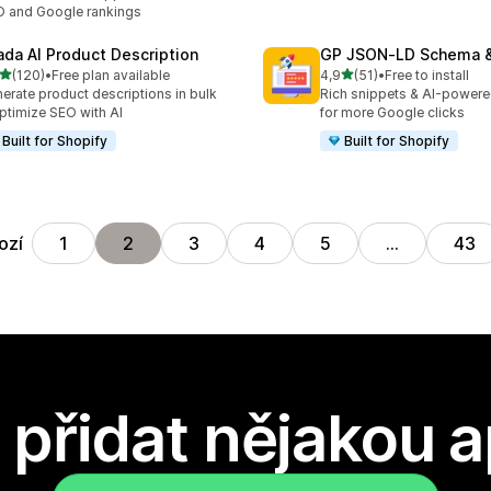
 and Google rankings
ada AI Product Description
GP JSON‑LD Schema &
z 5 hvězd
z 5 hvězd
(120)
•
Free plan available
4,9
(51)
•
Free to install
kový počet recenzí: 120
Celkový počet recenzí: 51
erate product descriptions in bulk
Rich snippets & AI-powere
ptimize SEO with AI
for more Google clicks
Built for Shopify
Built for Shopify
ozí
1
2
3
4
5
…
43
přidat nějakou a