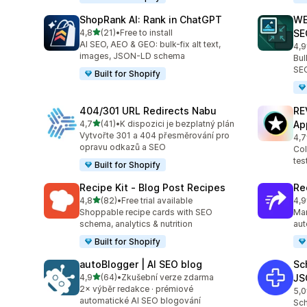
ShopRank AI: Rank in ChatGPT
WE
z 5 hvězd
4,8
(21)
•
Free to install
SE
Celkový počet recenzí: 21
AI SEO, AEO & GEO: bulk-fix alt text,
4,9
Cel
images, JSON-LD schema
Bul
SEO
Built for Shopify
404/301 URL Redirects Nabu
RE
z 5 hvězd
4,7
(41)
•
K dispozici je bezplatný plán
Ap
Celkový počet recenzí: 41
Vytvořte 301 a 404 přesměrování pro
4,7
Cel
opravu odkazů a SEO
Col
tes
Built for Shopify
Recipe Kit ‑ Blog Post Recipes
Re
z 5 hvězd
4,8
(82)
•
Free trial available
4,9
Celkový počet recenzí: 82
Cel
Shoppable recipe cards with SEO
Man
schema, analytics & nutrition
aut
Built for Shopify
autoBlogger | AI SEO blog
Sc
z 5 hvězd
4,9
(64)
•
Zkušební verze zdarma
JS
Celkový počet recenzí: 64
2× výběr redakce · prémiové
5,0
Cel
automatické AI SEO blogování
Sch