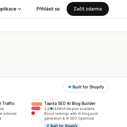
aplikace
Přihlásit se
Začít zdarma
Built for Shopify
 Traffic
Tapita SEO AI Blog Builder
z 5 hvězd
ble
4,9
(448)
•
Free plan available
Celkový počet recenzí: 448
et indexed
Boost rankings with AI blog post
e
generation & AI SEO Optimizer
Built for Shopify