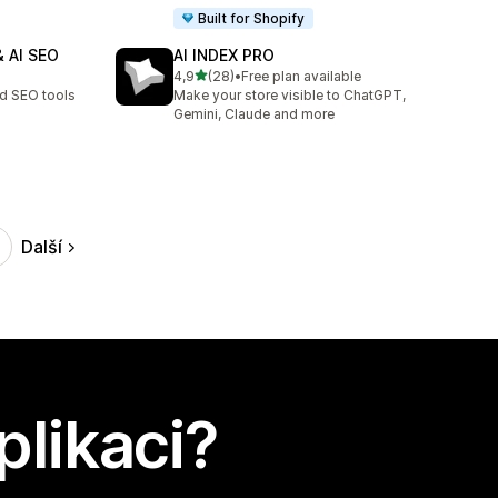
Built for Shopify
 AI SEO
AI INDEX PRO
z 5 hvězd
4,9
(28)
•
Free plan available
Celkový počet recenzí: 28
d SEO tools
Make your store visible to ChatGPT,
Gemini, Claude and more
Další
plikaci?