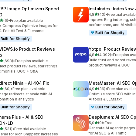
BP Image Optimizer+Speed
InstaIndex: IndexNow 
z 5 hvězd
O
4,8
(40)
•
Free trial availab
Celkový počet recenzí: 40
Improve Bing indexing, sc
z 5 hvězd
(6)
•
Free plan available
kový počet recenzí: 6
performance, and AI visibil
k Compress Optimize Images for
. Edit AltText & Filename
Built for Shopify
Built for Shopify
VIEWS.io Product Reviews
Yotpo: Product Revie
z 5 hvězd
p
4,8
(4 392)
•
Free plan ava
Celkový počet recenzí: 43
Build trust and boost reve
z 5 hvězd
(698)
•
Free plan available
kový počet recenzí: 698
product reviews & UGC
lect product reviews, star ratings,
timonials, UGC + Q&A
direct Ninja – AI 404 Fix
MetaMaster: AI SEO O
z 5 hvězd
z 5 hvězd
(60)
•
Free plan available
4,9
(36)
•
Free plan availa
kový počet recenzí: 60
Celkový počet recenzí: 36
age redirects at scale with AI
Optimize store SEO with ins
omation & analytics
AI tools & LLMs.txt
Built for Shopify
Built for Shopify
hema Plus ‑ AI & SEO
Deeplumen: AI SEO Op
z 5 hvězd
ON‑LD
5,0
(9)
•
Free
Celkový počet recenzí: 9
Generate AI agentic pages 
z 5 hvězd
(531)
•
Free trial available
kový počet recenzí: 531
for AI SEO & AI Traffic
ema for Rich Snippets: increases