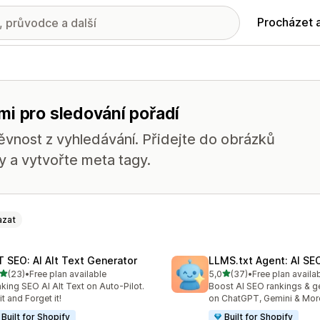
Procházet 
mi pro sledování pořadí
ěvnost z vyhledávání. Přidejte do obrázků
zy a vytvořte meta tagy.
zat
T SEO: AI Alt Text Generator
LLMS.txt Agent: AI SEO
z 5 hvězd
z 5 hvězd
(23)
•
Free plan available
5,0
(37)
•
Free plan availa
kový počet recenzí: 23
Celkový počet recenzí: 37
king SEO AI Alt Text on Auto‑Pilot.
Boost AI SEO rankings & g
it and Forget it!
on ChatGPT, Gemini & Mor
Built for Shopify
Built for Shopify