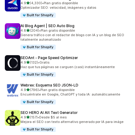
de 5 estrellas
4.9
(4,330)
•
Plan gratis disponible
4330 reseñas en total
Optimizador SEO: velocidad, imágenes y datos
Built for Shopify
AI Blog Agent | SEO Auto Blog
de 5 estrellas
4.8
(204)
•
Plan gratis disponible
204 reseñas en total
Genera tráfico con el redactor de blogs con IA y un blog de SEO
totalmente automatizado
Built for Shopify
SEOAnt ‑ Page Speed Optimizer
de 5 estrellas
4.9
(132)
•
Gratis
132 reseñas en total
Haz que tus páginas se carguen (casi) instantáneamente
Built for Shopify
Webrex: Esquema SEO JSON‑LD
de 5 estrellas
4.9
(796)
•
Plan gratis disponible
796 reseñas en total
Encuéntrate en Google, ChatGPT y toda IA: automáticamente
Built for Shopify
SEO HERO AI Alt Text Generator
de 5 estrellas
4.9
(157)
•
Desde $5 al mes
157 reseñas en total
Mejora el SEO con texto alternativo generado por IA para imáge
Built for Shopify