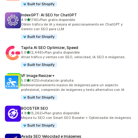
Built for Shopify
IndexGPT: AI SEO for ChatGPT
de 5 estrellas
4.9
(116)
•
Plan gratis disponible
116 reseñas en total
Obtén tráfico de IA y mejora el posicionamiento en ChatGPT y
Gemini con SEO para LLM
Built for Shopify
Tapita AI SEO Optimizer, Speed
de 5 estrellas
5.0
(2,446)
•
Plan gratis disponible
2446 reseñas en total
Atrae tráfico y ventas con SEO, velocidad, IA SEO e imágenes.
Built for Shopify
VF Image Resizer+
de 5 estrellas
5.0
(425)
•
Instalación gratuita
425 reseñas en total
Redimensionamiento masivo de imágenes para un aspecto
profesional, compresión de imágenes y texto alternativo con IA
Built for Shopify
BOOSTER SEO
de 5 estrellas
4.8
(5,262)
•
Plan gratis disponible
5262 reseñas en total
Mejora tu SEO con Smart SEO Booster + Optimizador de imágenes
Built for Shopify
Avada SEO Velocidad e Imágenes