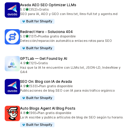
Avada AEO SEO Optimizer LLMs
de 5 estrellas
5.0
(352)
•
Gratis
352 reseñas en total
SEO para IA, AEO y GEO con llms.txt, llms-full.txt y agents.md
Built for Shopify
Redirect Hero ‑ Soluciona 404
de 5 estrellas
5.0
(137)
•
Prueba gratis disponible
137 reseñas en total
Detección/reparación automática enlaces rotos para SEO
Built for Shopify
GPTLab — Get Found by AI
de 5 estrellas
4.9
(121)
•
Gratis
121 reseñas en total
Haz que la IA te encuentre con LLMs.txt, JSON-LD, IndexNow y
GA4
SEO On: Blog con IA de Avada
de 5 estrellas
4.9
(533)
•
Plan gratis disponible
533 reseñas en total
Publicaciones de blog SEO con IA para más tráfico orgánico
Built for Shopify
Auto Blogs Agent AI Blog Posts
de 5 estrellas
4.8
(99)
•
Plan gratis disponible
99 reseñas en total
La IA escribe y publica artículos de blog de SEO según tu horario.
Built for Shopify