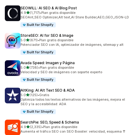
SEOWILL: AI SEO & AI Blog Post
de 5 estrellas
4.9
(1,717)
•
Plan gratis disponible
1717 reseñas en total
SEOAnt,SEO Optimizer,Alt text,AI Store Builder,AEO,GEO,JSON-LD
Built for Shopify
StoreSEO: AI for SEO & Image
de 5 estrellas
5.0
(671)
•
Plan gratis disponible
671 reseñas en total
Potenciador SEO con IA, optimizador de imágenes, sitemap y alt
Built for Shopify
Avada Speed: Imagen y Página
de 5 estrellas
5.0
(738)
•
Plan gratis disponible
738 reseñas en total
Velocidad y SEO de imágenes con soporte experto
Built for Shopify
AltKing: AI Alt Text SEO & ADA
de 5 estrellas
5.0
(125)
•
Gratis
125 reseñas en total
Optimiza todos los textos alternativos de las imágenes, mejora el
SEO y la accesibilidad: ADA
Built for Shopify
SearchPie: SEO, Speed & Schema
de 5 estrellas
4.9
(2,335)
•
Plan gratis disponible
2335 reseñas en total
Aumenta el tráfico SEO con SEO Booster: velocidad, esquema ⇈