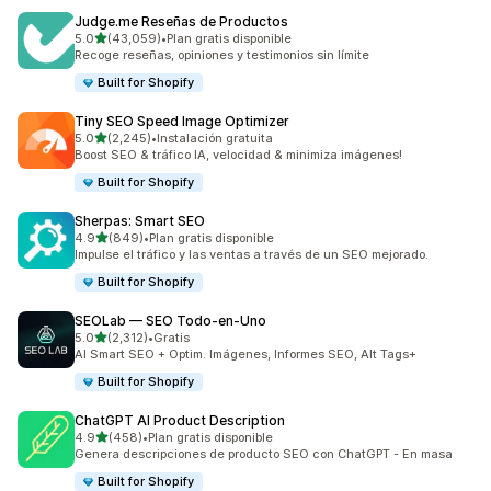
Judge.me Reseñas de Productos
de 5 estrellas
5.0
(43,059)
•
Plan gratis disponible
43059 reseñas en total
Recoge reseñas, opiniones y testimonios sin límite
Built for Shopify
Tiny SEO Speed Image Optimizer
de 5 estrellas
5.0
(2,245)
•
Instalación gratuita
2245 reseñas en total
Boost SEO & tráfico IA, velocidad & minimiza imágenes!
Built for Shopify
Sherpas: Smart SEO
de 5 estrellas
4.9
(849)
•
Plan gratis disponible
849 reseñas en total
Impulse el tráfico y las ventas a través de un SEO mejorado.
Built for Shopify
SEOLab — SEO Todo‑en‑Uno
de 5 estrellas
5.0
(2,312)
•
Gratis
2312 reseñas en total
AI Smart SEO + Optim. Imágenes, Informes SEO, Alt Tags+
Built for Shopify
ChatGPT AI Product Description
de 5 estrellas
4.9
(458)
•
Plan gratis disponible
458 reseñas en total
Genera descripciones de producto SEO con ChatGPT - En masa
Built for Shopify