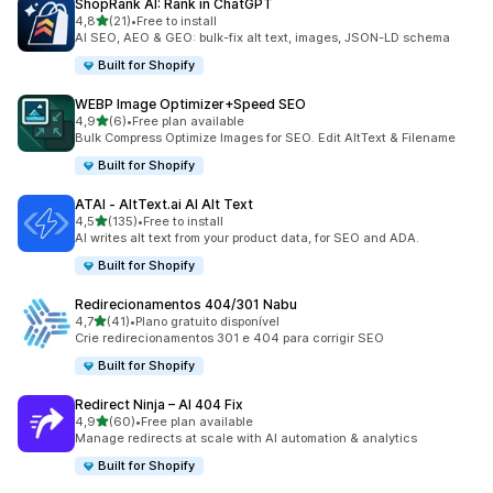
ShopRank AI: Rank in ChatGPT
de 5 estrelas
4,8
(21)
•
Free to install
21 total de avaliações
AI SEO, AEO & GEO: bulk-fix alt text, images, JSON-LD schema
Built for Shopify
WEBP Image Optimizer+Speed SEO
de 5 estrelas
4,9
(6)
•
Free plan available
6 total de avaliações
Bulk Compress Optimize Images for SEO. Edit AltText & Filename
Built for Shopify
ATAI ‑ AltText.ai AI Alt Text
de 5 estrelas
4,5
(135)
•
Free to install
135 total de avaliações
AI writes alt text from your product data, for SEO and ADA.
Built for Shopify
Redirecionamentos 404/301 Nabu
de 5 estrelas
4,7
(41)
•
Plano gratuito disponível
41 total de avaliações
Crie redirecionamentos 301 e 404 para corrigir SEO
Built for Shopify
Redirect Ninja – AI 404 Fix
de 5 estrelas
4,9
(60)
•
Free plan available
60 total de avaliações
Manage redirects at scale with AI automation & analytics
Built for Shopify