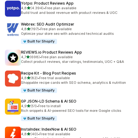
Yotpo: Product Reviews App
de 5 estrelas
4,8
(4.394)
•
Free plan available
4394 total de avaliações
Build trust and boost revenue with product reviews & UGC
Webrex: SEO Audit Optimizer
de 5 estrelas
4,8
(197)
•
Free plan available
197 total de avaliações
Optimize your store seo with advanced technical audits
Built for Shopify
REVIEWS.io Product Reviews App
de 5 estrelas
4,7
(698)
•
Free plan available
698 total de avaliações
Collect product reviews, star ratings, testimonials, UGC + Q&A
Recipe Kit ‑ Blog Post Recipes
de 5 estrelas
4,8
(82)
•
Free trial available
82 total de avaliações
Shoppable recipe cards with SEO schema, analytics & nutrition
Built for Shopify
GP JSON‑LD Schema & AI SEO
de 5 estrelas
4,9
(51)
•
Free to install
51 total de avaliações
Rich snippets & AI-powered SEO tools for more Google clicks
Built for Shopify
InstaIndex: IndexNow & AI SEO
de 5 estrelas
4,8
(40)
•
Free trial available
40 total de avaliações