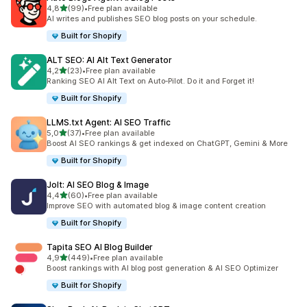
de 5 estrelas
4,8
(99)
•
Free plan available
99 total de avaliações
AI writes and publishes SEO blog posts on your schedule.
Built for Shopify
ALT SEO: AI Alt Text Generator
de 5 estrelas
4,2
(23)
•
Free plan available
23 total de avaliações
Ranking SEO AI Alt Text on Auto‑Pilot. Do it and Forget it!
Built for Shopify
LLMS.txt Agent: AI SEO Traffic
de 5 estrelas
5,0
(37)
•
Free plan available
37 total de avaliações
Boost AI SEO rankings & get indexed on ChatGPT, Gemini & More
Built for Shopify
Jolt: AI SEO Blog & Image
de 5 estrelas
4,4
(60)
•
Free plan available
60 total de avaliações
Improve SEO with automated blog & image content creation
Built for Shopify
Tapita SEO AI Blog Builder
de 5 estrelas
4,9
(449)
•
Free plan available
449 total de avaliações
Boost rankings with AI blog post generation & AI SEO Optimizer
Built for Shopify