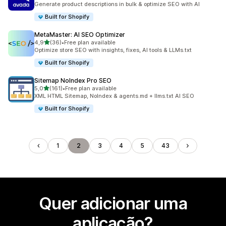
Generate product descriptions in bulk & optimize SEO with AI
Built for Shopify
MetaMaster: AI SEO Optimizer
de 5 estrelas
4,9
(36)
•
Free plan available
36 total de avaliações
Optimize store SEO with insights, fixes, AI tools & LLMs.txt
Built for Shopify
Sitemap NoIndex Pro SEO
de 5 estrelas
5,0
(161)
•
Free plan available
161 total de avaliações
XML HTML Sitemap, NoIndex & agents.md + llms.txt AI SEO
Built for Shopify
1
2
3
4
5
43
Quer adicionar uma
aplicação?