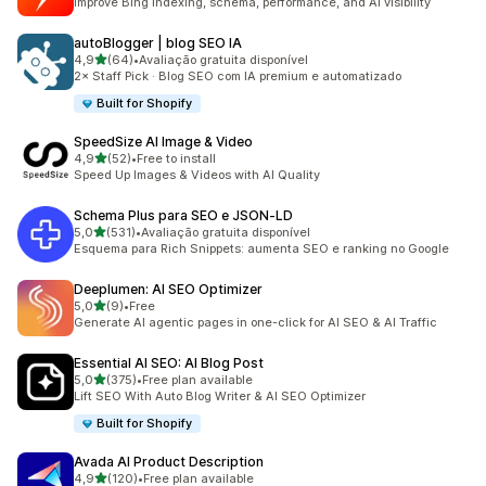
Improve Bing indexing, schema, performance, and AI visibility
autoBlogger | blog SEO IA
de 5 estrelas
4,9
(64)
•
Avaliação gratuita disponível
64 total de avaliações
2× Staff Pick · Blog SEO com IA premium e automatizado
Built for Shopify
SpeedSize AI Image & Video
de 5 estrelas
4,9
(52)
•
Free to install
52 total de avaliações
Speed Up Images & Videos with AI Quality
Schema Plus para SEO e JSON‑LD
de 5 estrelas
5,0
(531)
•
Avaliação gratuita disponível
531 total de avaliações
Esquema para Rich Snippets: aumenta SEO e ranking no Google
Deeplumen: AI SEO Optimizer
de 5 estrelas
5,0
(9)
•
Free
9 total de avaliações
Generate AI agentic pages in one-click for AI SEO & AI Traffic
Essential AI SEO: AI Blog Post
de 5 estrelas
5,0
(375)
•
Free plan available
375 total de avaliações
Lift SEO With Auto Blog Writer & AI SEO Optimizer
Built for Shopify
Avada AI Product Description
de 5 estrelas
4,9
(120)
•
Free plan available
120 total de avaliações