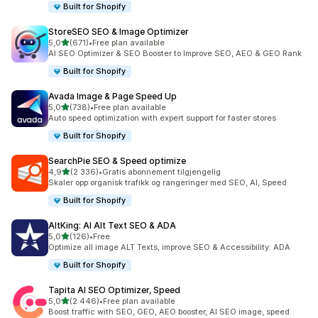
Built for Shopify
StoreSEO SEO & Image Optimizer
av 5 stjerner
5,0
(671)
•
Free plan available
Totalt 671 omtaler
AI SEO Optimizer & SEO Booster to Improve SEO, AEO & GEO Rank
Built for Shopify
Avada Image & Page Speed Up
av 5 stjerner
5,0
(738)
•
Free plan available
Totalt 738 omtaler
Auto speed optimization with expert support for faster stores
Built for Shopify
SearchPie SEO & Speed optimize
av 5 stjerner
4,9
(2 336)
•
Gratis abonnement tilgjengelig
Totalt 2336 omtaler
Skaler opp organisk trafikk og rangeringer med SEO, AI, Speed
Built for Shopify
AltKing: AI Alt Text SEO & ADA
av 5 stjerner
5,0
(126)
•
Free
Totalt 126 omtaler
Optimize all image ALT Texts, improve SEO & Accessibility: ADA
Built for Shopify
Tapita AI SEO Optimizer, Speed
av 5 stjerner
5,0
(2 446)
•
Free plan available
Totalt 2446 omtaler
Boost traffic with SEO, GEO, AEO booster, AI SEO image, speed