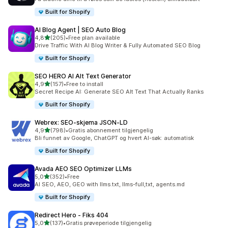
Built for Shopify
AI Blog Agent | SEO Auto Blog
av 5 stjerner
4,8
(205)
•
Free plan available
Totalt 205 omtaler
Drive Traffic With AI Blog Writer & Fully Automated SEO Blog
Built for Shopify
SEO HERO AI Alt Text Generator
av 5 stjerner
4,9
(157)
•
Free to install
Totalt 157 omtaler
Secret Recipe AI: Generate SEO Alt Text That Actually Ranks
Built for Shopify
Webrex: SEO‑skjema JSON‑LD
av 5 stjerner
4,9
(798)
•
Gratis abonnement tilgjengelig
Totalt 798 omtaler
Bli funnet av Google, ChatGPT og hvert AI-søk: automatisk
Built for Shopify
Avada AEO SEO Optimizer LLMs
av 5 stjerner
5,0
(352)
•
Free
Totalt 352 omtaler
AI SEO, AEO, GEO with llms.txt, llms-full,txt, agents.md
Built for Shopify
Redirect Hero ‑ Fiks 404
av 5 stjerner
5,0
(137)
•
Gratis prøveperiode tilgjengelig
Totalt 137 omtaler