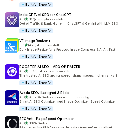
Built for Shopify
IndexGPT: AI SEO for ChatGPT
av 5 stjerner
4,9
(117)
•
Free plan available
Totalt 117 omtaler
Get AI Traffic & Rank Higher in ChatGPT & Gemini with LLM SEO
Built for Shopify
VF Image Resizer+
av 5 stjerner
5,0
(425)
•
Free to install
Totalt 425 omtaler
Bulk Image Resize for a Pro Look, Image Compress & AI Alt Text
Built for Shopify
BOOSTER AI SEO + AEO OPTIMIZER
av 5 stjerner
4,8
(5 263)
•
Free plan available
Totalt 5263 omtaler
The trusted AI SEO app for speed, sharp images, higher ranks ↑
Built for Shopify
Avada SEO: Hastighet & Bilde
av 5 stjerner
4,9
(4 329)
•
Gratis abonnement tilgjengelig
Totalt 4329 omtaler
Smart AI SEO Optimizer med Image Optimizer, Speed Optimizer
Built for Shopify
SEOAnt ‑ Page Speed Optimizer
av 5 stjerner
4,9
(132)
•
Gratis
Totalt 132 omtaler
Få sidene dine til å føles som de lastes (nesten) umiddelbart