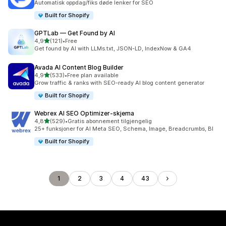
Automatisk oppdag/fiks døde lenker for SEO
Built for Shopify
GPTLab — Get Found by AI
av 5 stjerner
4,9
(121)
•
Free
Totalt 121 omtaler
Get found by AI with LLMs.txt, JSON-LD, IndexNow & GA4
Avada AI Content Blog Builder
av 5 stjerner
4,9
(533)
•
Free plan available
Totalt 533 omtaler
Grow traffic & ranks with SEO-ready AI blog content generator
Built for Shopify
Webrex AI SEO Optimizer‑skjema
av 5 stjerner
4,8
(529)
•
Gratis abonnement tilgjengelig
Totalt 529 omtaler
25+ funksjoner for AI Meta SEO, Schema, Image, Breadcrumbs, Bl
Built for Shopify
1
2
3
4
43