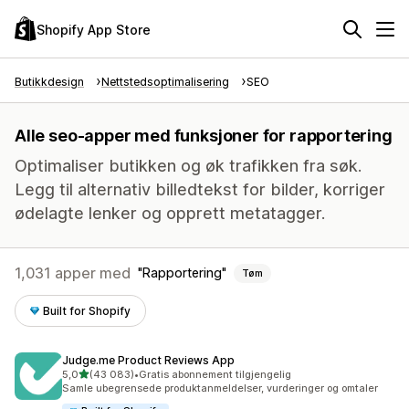
Shopify App Store
Butikkdesign
Nettstedsoptimalisering
SEO
Alle seo-apper med funksjoner for rapportering
Optimaliser butikken og øk trafikken fra søk.
Legg til alternativ billedtekst for bilder, korriger
ødelagte lenker og opprett metatagger.
1,031 apper med
Rapportering
Tøm
Built for Shopify
Judge.me Product Reviews App
av 5 stjerner
5,0
(43 083)
•
Gratis abonnement tilgjengelig
Totalt 43083 omtaler
Samle ubegrensede produktanmeldelser, vurderinger og omtaler