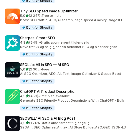
Built for Shopify
Tiny SEO Speed Image Optimizer
av 5 stjerner
5,0
(2 247)
•
Free to install
Totalt 2247 omtaler
Boost SEO traffic, AEO/AI search, page speed & minify images!↑
Built for Shopify
Sherpas: Smart SEO
av 5 stjerner
4,9
(849)
•
Gratis abonnement tilgjengelig
Totalt 849 omtaler
Drive trafikk og salg gjennom forbedret SEO og sidehastighet.
Built for Shopify
SEOLab: All in SEO — AI SEO
av 5 stjerner
5,0
(2 305)
•
Free
Totalt 2305 omtaler
AI SEO Optimizer, AEO, Alt Text, Image Optimizer & Speed Boost
Built for Shopify
ChatGPT AI Product Description
av 5 stjerner
4,9
(458)
•
Free plan available
Totalt 458 omtaler
Generate SEO Friendly Product Descriptions With ChatGPT - Bulk
Built for Shopify
SEOWILL: AI SEO & AI Blog Post
av 5 stjerner
4,9
(1 717)
•
Gratis abonnement tilgjengelig
Totalt 1717 omtaler
SEOAnt,SEO Optimizer,Alt text,AI Store Builder,AEO,GEO,JSON-LD