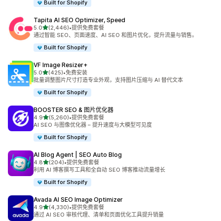
Built for Shopify
Tapita AI SEO Optimizer, Speed
星（满分 5 星）
5.0
(2,446)
•
提供免费套餐
总共 2446 条评论
通过智能 SEO、页面速度、AI SEO 和图片优化，提升流量与销售。
Built for Shopify
VF Image Resizer+
星（满分 5 星）
5.0
(425)
•
免费安装
总共 425 条评论
批量调整图片尺寸打造专业外观，支持图片压缩与 AI 替代文本
Built for Shopify
BOOSTER SEO & 图片优化器
星（满分 5 星）
4.9
(5,260)
•
提供免费套餐
总共 5260 条评论
AI SEO 与图像优化器 – 提升速度与大模型可见度
Built for Shopify
AI Blog Agent | SEO Auto Blog
星（满分 5 星）
4.8
(204)
•
提供免费套餐
总共 204 条评论
利用 AI 博客撰写工具和全自动 SEO 博客推动流量增长
Built for Shopify
Avada AI SEO Image Optimizer
星（满分 5 星）
4.9
(4,330)
•
提供免费套餐
总共 4330 条评论
通过 AI SEO 审核代理、清单和页面优化工具提升销量