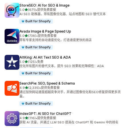
StoreSEO: AI for SEO & Image
星（满分 5 星）
5.0
(671)
•
提供免费套餐
总共 671 条评论
AI SEO 助推器，带有图像优化器、站点地图和 SEO 替代文本
Built for Shopify
Avada Image & Page Speed Up
星（满分 5 星）
5.0
(738)
•
提供免费套餐
总共 738 条评论
带有专家支持的自动速度优化，打造速度更快的商店
Built for Shopify
AltKing: AI Alt Text SEO & ADA
星（满分 5 星）
5.0
(125)
•
免费
总共 125 条评论
优化所有图片的替代文本，提升 SEO 效果和无障碍性：ADA
Built for Shopify
SearchPie: SEO, Speed & Schema
星（满分 5 星）
4.9
(2,335)
•
提供免费套餐
总共 2335 条评论
通过加快网站速度超越竞争对手，并通过图像优化和SEO修复获得更多流
量。
Built for Shopify
IndexGPT: AI SEO for ChatGPT
星（满分 5 星）
4.9
(116)
•
提供免费套餐
总共 116 条评论
获取 AI 流量，并通过 LLM SEO 提高在 ChatGPT 和 Gemini 中的排名