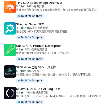
Tiny SEO Speed Image Optimizer
星（满分 5 星）
5.0
(2,245)
•
免费安装
总共 2245 条评论
提升搜索引擎优化和人工智能搜索流量，加快页面加载速度并压缩图片!
Built for Shopify
Sherpas: Smart SEO
星（满分 5 星）
4.9
(849)
•
提供免费套餐
总共 849 条评论
通过改进 SEO 和页面速度来提高流量和销售。
Built for Shopify
ChatGPT AI Product Description
星（满分 5 星）
4.9
(457)
•
提供免费套餐
总共 457 条评论
借助 ChatGPT 批量生成利于 SEO 的产品描述
Built for Shopify
SEOLab — 全能 SEO 工具套件
星（满分 5 星）
5.0
(2,305)
•
免费
总共 2305 条评论
AI 智能 SEO 加速器 + 图片优化器、SEO 报告、替代文字等功能
Built for Shopify
SEOWILL: AI SEO & AI Blog Post
星（满分 5 星）
4.9
(1,716)
•
提供免费套餐
总共 1716 条评论
SEOAnt,SEO Optimizer,Alt text,AI Store Builder,AEO,GEO,JSON-LD
Built for Shopify