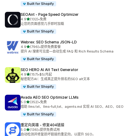
Built for Shopify
SEOAnt ‑ Page Speed Optimizer
星（满分 5 星）
4.9
(132)
•
免费
总共 132 条评论
让您的页面感觉几乎即时加载
Built for Shopify
Webrex: SEO Schema JSON‑LD
星（满分 5 星）
4.9
(796)
•
提供免费套餐
总共 796 条评论
提升 AI 搜索可见度—自动生成 FAQ 和 Rich Results Schema
Built for Shopify
SEO HERO AI Alt Text Generator
星（满分 5 星）
4.9
(157)
•
$5/月起
总共 157 条评论
秘密配方AI：生成真正提升排名的SEO alt文本
Built for Shopify
Avada AEO SEO Optimizer LLMs
星（满分 5 星）
5.0
(352)
•
免费
总共 352 条评论
借助 llms.txt、llms-full,txt、agents.md 实现 AI SEO、AEO、GEO
Built for Shopify
重定向英雄 ‑ 修复404链接
星（满分 5 星）
5.0
(136)
•
提供免费试用
总共 136 条评论
自动检测并修复损坏链接的重定向，以提升 SEO。