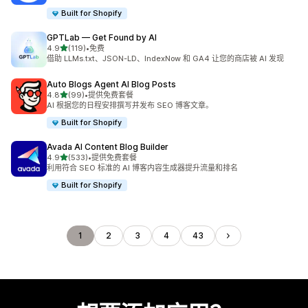
Built for Shopify
GPTLab — Get Found by AI
星（满分 5 星）
4.9
(119)
•
免费
总共 119 条评论
借助 LLMs.txt、JSON-LD、IndexNow 和 GA4 让您的商店被 AI 发现
Auto Blogs Agent AI Blog Posts
星（满分 5 星）
4.8
(99)
•
提供免费套餐
总共 99 条评论
AI 根据您的日程安排撰写并发布 SEO 博客文章。
Built for Shopify
Avada AI Content Blog Builder
星（满分 5 星）
4.9
(533)
•
提供免费套餐
总共 533 条评论
利用符合 SEO 标准的 AI 博客内容生成器提升流量和排名
Built for Shopify
1
2
3
4
43