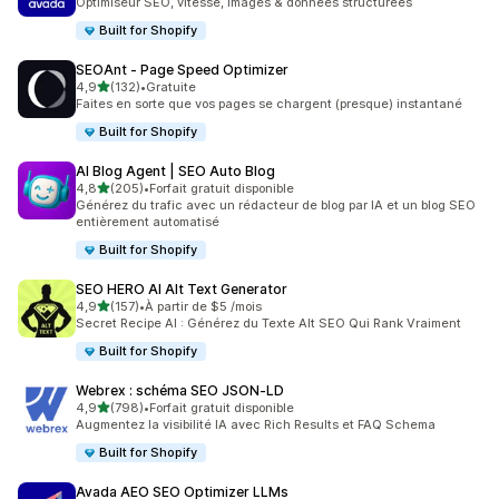
Optimiseur SEO, vitesse, images & données structurées
Built for Shopify
SEOAnt ‑ Page Speed Optimizer
étoile(s) sur 5
4,9
(132)
•
Gratuite
132 avis au total
Faites en sorte que vos pages se chargent (presque) instantané
Built for Shopify
AI Blog Agent | SEO Auto Blog
étoile(s) sur 5
4,8
(205)
•
Forfait gratuit disponible
205 avis au total
Générez du trafic avec un rédacteur de blog par IA et un blog SEO
entièrement automatisé
Built for Shopify
SEO HERO AI Alt Text Generator
étoile(s) sur 5
4,9
(157)
•
À partir de $5 /mois
157 avis au total
Secret Recipe AI : Générez du Texte Alt SEO Qui Rank Vraiment
Built for Shopify
Webrex : schéma SEO JSON‑LD
étoile(s) sur 5
4,9
(798)
•
Forfait gratuit disponible
798 avis au total
Augmentez la visibilité IA avec Rich Results et FAQ Schema
Built for Shopify
Avada AEO SEO Optimizer LLMs