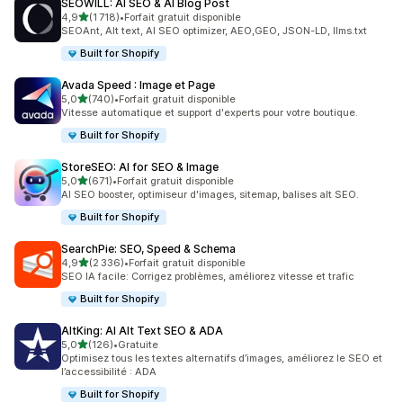
SEOWILL: AI SEO & AI Blog Post
étoile(s) sur 5
4,9
(1 718)
•
Forfait gratuit disponible
1718 avis au total
SEOAnt, Alt text, AI SEO optimizer, AEO,GEO, JSON-LD, llms.txt
Built for Shopify
Avada Speed : Image et Page
étoile(s) sur 5
5,0
(740)
•
Forfait gratuit disponible
740 avis au total
Vitesse automatique et support d'experts pour votre boutique.
Built for Shopify
StoreSEO: AI for SEO & Image
étoile(s) sur 5
5,0
(671)
•
Forfait gratuit disponible
671 avis au total
AI SEO booster, optimiseur d'images, sitemap, balises alt SEO.
Built for Shopify
SearchPie: SEO, Speed & Schema
étoile(s) sur 5
4,9
(2 336)
•
Forfait gratuit disponible
2336 avis au total
SEO IA facile: Corrigez problèmes, améliorez vitesse et trafic
Built for Shopify
AltKing: AI Alt Text SEO & ADA
étoile(s) sur 5
5,0
(126)
•
Gratuite
126 avis au total
Optimisez tous les textes alternatifs d’images, améliorez le SEO et
l’accessibilité : ADA
Built for Shopify