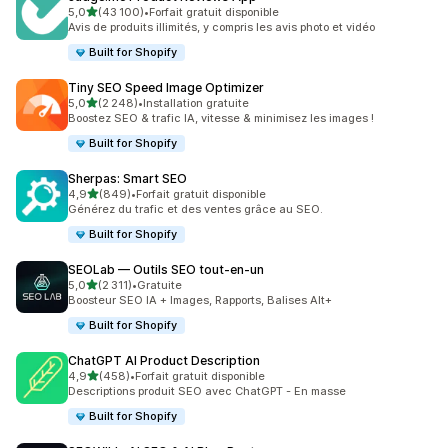
étoile(s) sur 5
5,0
(43 100)
•
Forfait gratuit disponible
43100 avis au total
Avis de produits illimités, y compris les avis photo et vidéo
Built for Shopify
Tiny SEO Speed Image Optimizer
étoile(s) sur 5
5,0
(2 248)
•
Installation gratuite
2248 avis au total
Boostez SEO & trafic IA, vitesse & minimisez les images !
Built for Shopify
Sherpas: Smart SEO
étoile(s) sur 5
4,9
(849)
•
Forfait gratuit disponible
849 avis au total
Générez du trafic et des ventes grâce au SEO.
Built for Shopify
SEOLab — Outils SEO tout‑en‑un
étoile(s) sur 5
5,0
(2 311)
•
Gratuite
2311 avis au total
Boosteur SEO IA + Images, Rapports, Balises Alt+
Built for Shopify
ChatGPT AI Product Description
étoile(s) sur 5
4,9
(458)
•
Forfait gratuit disponible
458 avis au total
Descriptions produit SEO avec ChatGPT - En masse
Built for Shopify