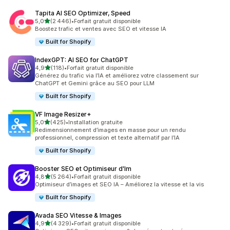
Tapita AI SEO Optimizer, Speed
étoile(s) sur 5
5,0
(2 446)
•
Forfait gratuit disponible
2446 avis au total
Boostez trafic et ventes avec SEO et vitesse IA
Built for Shopify
IndexGPT: AI SEO for ChatGPT
étoile(s) sur 5
4,9
(118)
•
Forfait gratuit disponible
118 avis au total
Générez du trafic via l’IA et améliorez votre classement sur
ChatGPT et Gemini grâce au SEO pour LLM
Built for Shopify
VF Image Resizer+
étoile(s) sur 5
5,0
(425)
•
Installation gratuite
425 avis au total
Redimensionnement d’images en masse pour un rendu
professionnel, compression et texte alternatif par l’IA
Built for Shopify
Booster SEO et Optimiseur d'Im
étoile(s) sur 5
4,8
(5 264)
•
Forfait gratuit disponible
5264 avis au total
Optimiseur d’images et SEO IA – Améliorez la vitesse et la vis
Built for Shopify
Avada SEO Vitesse & Images
étoile(s) sur 5
4,9
(4 329)
•
Forfait gratuit disponible
4329 avis au total