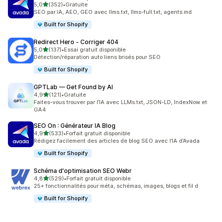
étoile(s) sur 5
5,0
(352)
•
Gratuite
352 avis au total
SEO par IA, AEO, GEO avec llms.txt, llms-full.txt, agents.md
Built for Shopify
Redirect Hero ‑ Corriger 404
étoile(s) sur 5
5,0
(137)
•
Essai gratuit disponible
137 avis au total
Détection/réparation auto liens brisés pour SEO
Built for Shopify
GPTLab — Get Found by AI
étoile(s) sur 5
4,9
(121)
•
Gratuite
121 avis au total
Faites-vous trouver par l’IA avec LLMs.txt, JSON-LD, IndexNow et
GA4
SEO On : Générateur IA Blog
étoile(s) sur 5
4,9
(533)
•
Forfait gratuit disponible
533 avis au total
Rédigez facilement des articles de blog SEO avec l’IA d’Avada
Built for Shopify
Schéma d'optimisation SEO Webr
étoile(s) sur 5
4,8
(529)
•
Forfait gratuit disponible
529 avis au total
25+ fonctionnalités pour méta, schémas, images, blogs et fil d
Built for Shopify