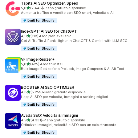
Tapita AI SEO Optimizer, Speed
stelle su 5
5,0
(2.448)
•
Piano gratuito disponibile
2448 recensioni totali
Aumenta traffico e vendite con SEO smart, velocità e AI.
Built for Shopify
IndexGPT: AI SEO for ChatGPT
stelle su 5
4,9
(118)
•
Free plan available
118 recensioni totali
Get AI Traffic & Rank Higher in ChatGPT & Gemini with LLM SEO
Built for Shopify
VF Image Resizer+
stelle su 5
5,0
(425)
•
Free to install
425 recensioni totali
Bulk Image Resize for a Pro Look, Image Compress & AI Alt Text
Built for Shopify
BOOSTER AI SEO OPTIMIZER
stelle su 5
4,8
(5.259)
•
Piano gratuito disponibile
5259 recensioni totali
L'app AI SEO per velocita, immagini e ranking migliori
Built for Shopify
Avada SEO: Velocità & Immagini
stelle su 5
4,9
(4.331)
•
Piano gratuito disponibile
4331 recensioni totali
Ottimizza immagini, velocità e SEO con un solo strumento
Built for Shopify