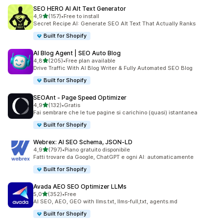
SEO HERO AI Alt Text Generator
stelle su 5
4,9
(157)
•
Free to install
157 recensioni totali
Secret Recipe AI: Generate SEO Alt Text That Actually Ranks
Built for Shopify
AI Blog Agent | SEO Auto Blog
stelle su 5
4,8
(205)
•
Free plan available
205 recensioni totali
Drive Traffic With AI Blog Writer & Fully Automated SEO Blog
Built for Shopify
SEOAnt ‑ Page Speed Optimizer
stelle su 5
4,9
(132)
•
Gratis
132 recensioni totali
Fai sembrare che le tue pagine si carichino (quasi) istantanea
Built for Shopify
Webrex: AI SEO Schema, JSON‑LD
stelle su 5
4,9
(797)
•
Piano gratuito disponibile
797 recensioni totali
Fatti trovare da Google, ChatGPT e ogni AI: automaticamente
Built for Shopify
Avada AEO SEO Optimizer LLMs
stelle su 5
5,0
(352)
•
Free
352 recensioni totali
AI SEO, AEO, GEO with llms.txt, llms-full,txt, agents.md
Built for Shopify