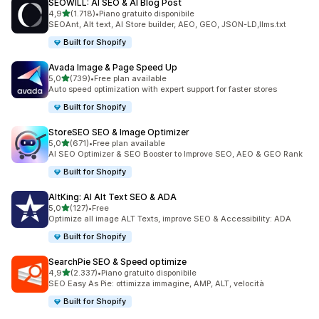
SEOWILL: AI SEO & AI Blog Post
stelle su 5
4,9
(1.718)
•
Piano gratuito disponibile
1718 recensioni totali
SEOAnt, Alt text, AI Store builder, AEO, GEO, JSON-LD,llms.txt
Built for Shopify
Avada Image & Page Speed Up
stelle su 5
5,0
(739)
•
Free plan available
739 recensioni totali
Auto speed optimization with expert support for faster stores
Built for Shopify
StoreSEO SEO & Image Optimizer
stelle su 5
5,0
(671)
•
Free plan available
671 recensioni totali
AI SEO Optimizer & SEO Booster to Improve SEO, AEO & GEO Rank
Built for Shopify
AltKing: AI Alt Text SEO & ADA
stelle su 5
5,0
(127)
•
Free
127 recensioni totali
Optimize all image ALT Texts, improve SEO & Accessibility: ADA
Built for Shopify
SearchPie SEO & Speed optimize
stelle su 5
4,9
(2.337)
•
Piano gratuito disponibile
2337 recensioni totali
SEO Easy As Pie: ottimizza immagine, AMP, ALT, velocità
Built for Shopify