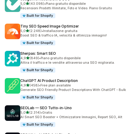
stelle su 5
5,0
(43.098)
•
Piano gratuito disponibile
43098 recensioni totali
Recensioni Prodotti Illimitate, Foto e Video. Piano Gratuito
Built for Shopify
Tiny SEO Speed Image Optimizer
stelle su 5
5,0
(2.248)
•
Installazione gratuita
2248 recensioni totali
Boost SEO & traffico IA, velocità & ottimizza immagini!
Built for Shopify
Sherpas: Smart SEO
stelle su 5
4,9
(849)
•
Piano gratuito disponibile
849 recensioni totali
Attira il traffico e le vendite attraverso una SEO migliorata.
Built for Shopify
ChatGPT AI Product Description
stelle su 5
4,9
(458)
•
Free plan available
458 recensioni totali
Generate SEO Friendly Product Descriptions With ChatGPT - Bulk
Built for Shopify
SEOLab — SEO Tutto‑in‑Uno
stelle su 5
5,0
(2.314)
•
Gratis
2314 recensioni totali
AI Smart SEO Booster + Ottimizzatore Immagini, Report SEO, Alt
Built for Shopify