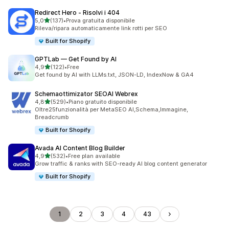
Redirect Hero ‑ Risolvi i 404
stelle su 5
5,0
(137)
•
Prova gratuita disponibile
137 recensioni totali
Rileva/ripara automaticamente link rotti per SEO
Built for Shopify
GPTLab — Get Found by AI
stelle su 5
4,9
(122)
•
Free
122 recensioni totali
Get found by AI with LLMs.txt, JSON-LD, IndexNow & GA4
Schemaottimizator SEOAI Webrex
stelle su 5
4,8
(529)
•
Piano gratuito disponibile
529 recensioni totali
Oltre25funzionalità per MetaSEO AI,Schema,Immagine,
Breadcrumb
Built for Shopify
Avada AI Content Blog Builder
stelle su 5
4,9
(532)
•
Free plan available
532 recensioni totali
Grow traffic & ranks with SEO-ready AI blog content generator
Built for Shopify
1
2
3
4
43