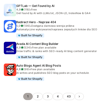
GPTLab — Get Found by AI
na 5 gwiazdek
4,9
(118)
•
Free
Łączna liczba recenzji: 118
Get found by AI with LLMs.txt, JSON-LD, IndexNow & GA4
Redirect Hero ‑ Napraw 404
na 5 gwiazdek
5,0
(136)
•
Dostępna darmowa wersja próbna
Łączna liczba recenzji: 136
Automatyczne wykrywanie/naprawa zepsutych linków dla SEO
Built for Shopify
Avada AI Content Blog Builder
na 5 gwiazdek
4,9
(534)
•
Free plan available
Łączna liczba recenzji: 534
Grow traffic & ranks with SEO-ready AI blog content generator
Built for Shopify
Auto Blogs Agent AI Blog Posts
na 5 gwiazdek
4,8
(99)
•
Free plan available
Łączna liczba recenzji: 99
AI writes and publishes SEO blog posts on your schedule.
Built for Shopify
1
2
3
4
43