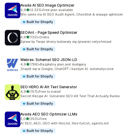
Avada AI SEO Image Optimizer
na 5 gwiazdek
4,9
(4 331)
•
Free plan available
Łączna liczba recenzji: 4331
Win sales via AI SEO Audit Agent, Checklist & onpage optimizer
Built for Shopify
SEOAnt ‑ Page Speed Optimizer
na 5 gwiazdek
4,9
(132)
•
Gratis
Łączna liczba recenzji: 132
Spraw by Twoje strony ładowały się (prawie) natychmiast
Built for Shopify
Webrex: Schemat SEO JSON‑LD
na 5 gwiazdek
4,9
(796)
•
Bezpłatny plan jest dostępny
Łączna liczba recenzji: 796
Znajdź się w Google, ChatGPT i każdym AI: automatycznie
Built for Shopify
SEO HERO AI Alt Text Generator
na 5 gwiazdek
4,9
(157)
•
Free to install
Łączna liczba recenzji: 157
Secret Recipe AI: Generate SEO Alt Text That Actually Ranks
Built for Shopify
Avada AEO SEO Optimizer LLMs
na 5 gwiazdek
5,0
(353)
•
Free
Łączna liczba recenzji: 353
AI SEO, AEO, GEO with llms.txt, llms-full,txt, agents.md
Built for Shopify