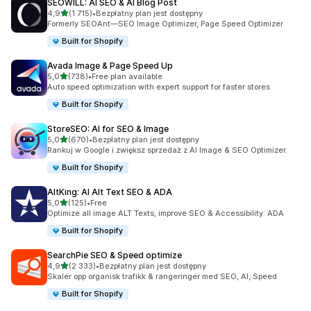
SEOWILL: AI SEO & AI Blog Post
na 5 gwiazdek
4,9
(1 715)
•
Bezpłatny plan jest dostępny
Łączna liczba recenzji: 1715
Formerly SEOAnt—SEO Image Optimizer, Page Speed Optimizer
Built for Shopify
Avada Image & Page Speed Up
na 5 gwiazdek
5,0
(738)
•
Free plan available
Łączna liczba recenzji: 738
Auto speed optimization with expert support for faster stores
Built for Shopify
StoreSEO: AI for SEO & Image
na 5 gwiazdek
5,0
(670)
•
Bezpłatny plan jest dostępny
Łączna liczba recenzji: 670
Rankuj w Google i zwiększ sprzedaż z AI Image & SEO Optimizer.
Built for Shopify
AltKing: AI Alt Text SEO & ADA
na 5 gwiazdek
5,0
(125)
•
Free
Łączna liczba recenzji: 125
Optimize all image ALT Texts, improve SEO & Accessibility: ADA
Built for Shopify
SearchPie SEO & Speed optimize
na 5 gwiazdek
4,9
(2 333)
•
Bezpłatny plan jest dostępny
Łączna liczba recenzji: 2333
Skaler opp organisk trafikk & rangeringer med SEO, AI, Speed
Built for Shopify