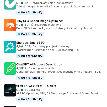
na 5 gwiazdek
5,0
(42 967)
•
Bezpłatny plan jest dostępny
Łączna liczba recenzji: 42967
Zbieraj nieograniczoną ilość recenzji produktów, ocen i opinii
Built for Shopify
Tiny SEO Speed Image Optimizer
na 5 gwiazdek
5,0
(2 244)
•
Bezpłatna instalacja
Łączna liczba recenzji: 2244
Boost SEO & ruchu AI, szybkość strony & miniaturuj obrazy!
Built for Shopify
Sherpas: Smart SEO
na 5 gwiazdek
4,9
(849)
•
Bezpłatny plan jest dostępny
Łączna liczba recenzji: 849
Zwiększ ruch i sprzedaż dzięki ulepszonemu SEO.
Built for Shopify
ChatGPT AI Product Description
na 5 gwiazdek
4,9
(457)
•
Free plan available
Łączna liczba recenzji: 457
Generate SEO Friendly Product Descriptions With ChatGPT - Bulk
Built for Shopify
SEOLab: All in SEO — AI SEO
na 5 gwiazdek
5,0
(2 303)
•
Free
Łączna liczba recenzji: 2303
AI SEO Optimizer, AEO, Alt Text, Image Optimizer & Speed Boost
Built for Shopify