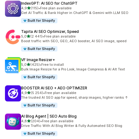
IndexGPT: AI SEO for ChatGPT
na 5 gwiazdek
4,9
(115)
•
Free plan available
Łączna liczba recenzji: 115
Get AI Traffic & Rank Higher in ChatGPT & Gemini with LLM SEO
Built for Shopify
Tapita AI SEO Optimizer, Speed
na 5 gwiazdek
5,0
(2 441)
•
Free plan available
Łączna liczba recenzji: 2441
Boost traffic with SEO, GEO, AEO booster, AI SEO image, speed
Built for Shopify
VF Image Resizer+
na 5 gwiazdek
5,0
(425)
•
Free to install
Łączna liczba recenzji: 425
Bulk Image Resize for a Pro Look, Image Compress & AI Alt Text
Built for Shopify
BOOSTER AI SEO + AEO OPTIMIZER
na 5 gwiazdek
4,9
(5 254)
•
Free plan available
Łączna liczba recenzji: 5254
The trusted AI SEO app for speed, sharp images, higher ranks ↑
Built for Shopify
AI Blog Agent | SEO Auto Blog
na 5 gwiazdek
4,8
(204)
•
Free plan available
Łączna liczba recenzji: 204
Drive Traffic With AI Blog Writer & Fully Automated SEO Blog
Built for Shopify