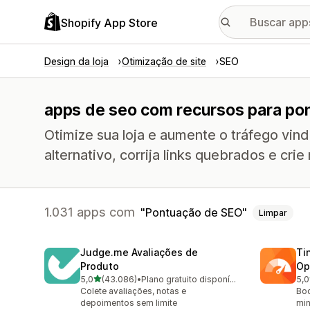
Shopify App Store
Design da loja
Otimização de site
SEO
apps de seo com recursos para po
Otimize sua loja e aumente o tráfego vin
alternativo, corrija links quebrados e crie
1.031 apps com
Pontuação de SEO
Limpar
Judge.me Avaliações de
Ti
Produto
Op
de 5 estrelas
5,0
(43.086)
•
Plano gratuito disponível
5,0
43086 avaliações ao todo
224
Colete avaliações, notas e
Boo
depoimentos sem limite
min