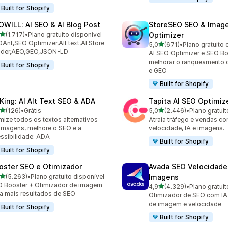
Built for Shopify
OWILL: AI SEO & AI Blog Post
StoreSEO SEO & Imag
de 5 estrelas
(1.717)
•
Plano gratuito disponível
Optimizer
7 avaliações ao todo
Ant,SEO Optimizer,Alt text,AI Store
de 5 estrelas
5,0
(671)
•
Plano gratuito 
671 avaliações ao todo
ilder,AEO,GEO,JSON-LD
AI SEO Optimizer e SEO Bo
melhorar o ranqueamento 
Built for Shopify
e GEO
Built for Shopify
tKing: AI Alt Text SEO & ADA
Tapita AI SEO Optimiz
de 5 estrelas
de 5 estrelas
(126)
•
Grátis
5,0
(2.446)
•
Plano gratuit
 avaliações ao todo
2446 avaliações ao todo
mize todos os textos alternativos
Atraia tráfego e vendas c
imagens, melhore o SEO e a
velocidade, IA e imagens.
ssibilidade: ADA
Built for Shopify
Built for Shopify
oster SEO e Otimizador
Avada SEO Velocidade
de 5 estrelas
(5.263)
•
Plano gratuito disponível
Imagens
3 avaliações ao todo
 Booster + Otimizador de imagem
de 5 estrelas
4,9
(4.329)
•
Plano gratuit
4329 avaliações ao todo
a mais resultados de SEO
Otimizador de SEO com IA,
de imagem e velocidade
Built for Shopify
Built for Shopify