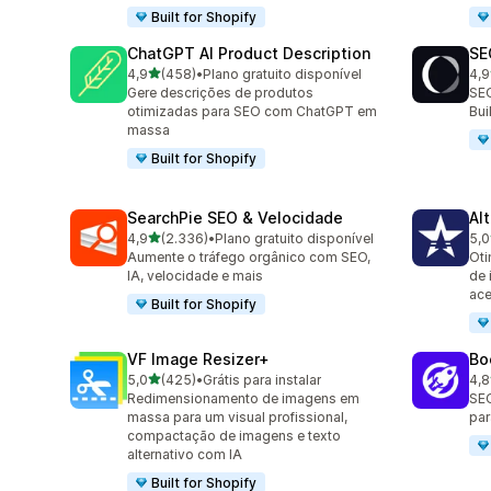
Built for Shopify
ChatGPT AI Product Description
SE
de 5 estrelas
4,9
(458)
•
Plano gratuito disponível
4,9
458 avaliações ao todo
171
Gere descrições de produtos
SEO
otimizadas para SEO com ChatGPT em
Bu
massa
Built for Shopify
SearchPie SEO & Velocidade
Al
de 5 estrelas
4,9
(2.336)
•
Plano gratuito disponível
5,0
2336 avaliações ao todo
126
Aumente o tráfego orgânico com SEO,
Oti
IA, velocidade e mais
de 
ace
Built for Shopify
VF Image Resizer+
Bo
de 5 estrelas
5,0
(425)
•
Grátis para instalar
4,8
425 avaliações ao todo
526
Redimensionamento de imagens em
SEO
massa para um visual profissional,
par
compactação de imagens e texto
alternativo com IA
Built for Shopify