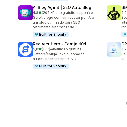
AI Blog Agent | SEO Auto Blog
SE
de 5 estrelas
4,8
(205)
•
Plano gratuito disponível
4,9
205 avaliações ao todo
157
Gere tráfego com um redator por IA e
Sec
um blog otimizado para SEO
alt
totalmente automatizado
ra
Built for Shopify
Redirect Hero ‑ Corrija 404
GP
de 5 estrelas
5,0
(137)
•
Avaliação gratuita
4,9
137 avaliações ao todo
121
Detecte/corrija links quebrados
Sej
automaticamente para SEO
JS
Built for Shopify