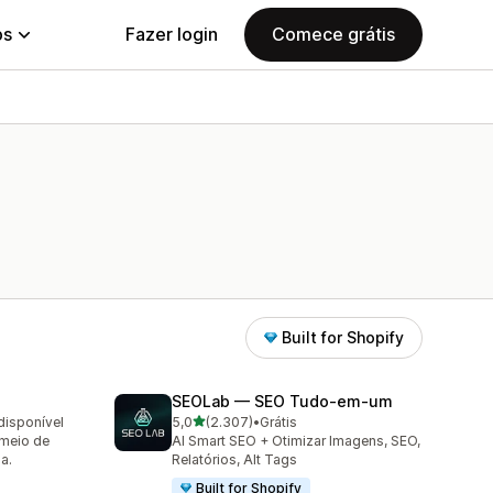
ps
Fazer login
Comece grátis
Built for Shopify
SEOLab — SEO Tudo‑em‑um
de 5 estrelas
disponível
5,0
(2.307)
•
Grátis
2307 avaliações ao todo
 meio de
AI Smart SEO + Otimizar Imagens, SEO,
a.
Relatórios, Alt Tags
Built for Shopify