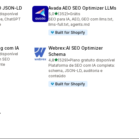
O JSON‑LD
Avada AEO SEO Optimizer LLMs
de 5 estrelas
disponível
5,0
(352)
•
Grátis
352 avaliações ao todo
le, ChatGPT
SEO para IA, AEO, GEO com llms.txt,
e
llms-full.txt, agents.md
Built for Shopify
og com IA
Webrex:AI SEO Optimizer
disponível
Schema
m SEO
de 5 estrelas
4,8
(529)
•
Plano gratuito disponível
529 avaliações ao todo
nte
Plataforma de SEO com IA completa:
schema, JSON-LD, auditoria e
conteúdo
Built for Shopify