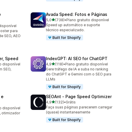
e
Avada Speed: Fotos e Páginas
de 5 estrelas
5,0
(738)
•
Plano gratuito disponível
738 avaliações ao todo
Speed up automático e suporte
disponível
técnico especializado.
oster para
de SEO, AEO
Built for Shopify
er, Speed
IndexGPT: AI SEO for ChatGPT
de 5 estrelas
o disponível
4,9
(118)
•
Plano gratuito disponível
118 avaliações ao todo
om SEO,
Gere tráfego de IA e suba no ranking
do ChatGPT e Gemini com o SEO para
LLMs
Built for Shopify
 e
SEOAnt ‑ Page Speed Optimizer
de 5 estrelas
4,9
(132)
•
Grátis
132 avaliações ao todo
Faça suas páginas parecerem carregar
o disponível
(quase) instantaneamente
 otimizador
Built for Shopify