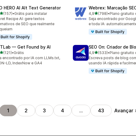
O HERO AI Alt Text Generator
Webrex: Marcação SE
de 5 estrelas
de 5 estrelas
(157)
•
Grátis para instalar
4,9
(798)
•
Plano gratuito 
 avaliações ao todo
798 avaliações ao todo
ret Recipe AI: gere textos
Seja encontrado por Goog
ernativos de SEO que realmente
e toda IA: automaticament
nqueiam
Built for Shopify
Built for Shopify
TLab — Get Found by AI
SEO On: Criador de Bl
de 5 estrelas
de 5 estrelas
(121)
•
Grátis
4,9
(533)
•
Plano gratuito 
 avaliações ao todo
533 avaliações ao todo
a encontrado por IA com LLMs.txt,
Escreva posts de blog co
ON-LD, IndexNow e GA4
usando IA rápida e facilme
Built for Shopify
Avançar
1
2
3
4
…
43