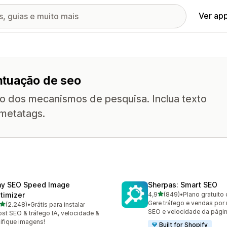
Ver ap
ntuação de seo
do dos mecanismos de pesquisa. Inclua texto
 metatags.
ny SEO Speed Image
Sherpas: Smart SEO
de 5 estrelas
timizer
4,9
(849)
•
Plano gratuito 
849 avaliações ao todo
Gere tráfego e vendas por
de 5 estrelas
(2.248)
•
Grátis para instalar
8 avaliações ao todo
SEO e velocidade da págin
st SEO & tráfego IA, velocidade &
ifique imagens!
Built for Shopify