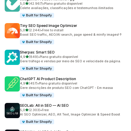
de 5 estrelas
5,0
(42.967)
•
Plano gratuito disponível
42967 total de avaliações
Colete avaliações, classificações e testemunhos ilimitados
Built for Shopify
Tiny SEO Speed Image Optimizer
de 5 estrelas
5,0
(2.244)
•
Free to install
2244 total de avaliações
Boost SEO traffic, AEO/AI search, page speed & minify images!↑
Built for Shopify
Sherpas: Smart SEO
de 5 estrelas
4,9
(849)
•
Plano gratuito disponível
849 total de avaliações
Gere tráfego e vendas por meio de SEO e velocidade da página.
Built for Shopify
ChatGPT AI Product Description
de 5 estrelas
4,9
(457)
•
Plano gratuito disponível
457 total de avaliações
Gere descrições de produto SEO com ChatGPT - Em massa
Built for Shopify
SEOLab: All in SEO — AI SEO
de 5 estrelas
5,0
(2.303)
•
Free
2303 total de avaliações
AI SEO Optimizer, AEO, Alt Text, Image Optimizer & Speed Boost
Built for Shopify