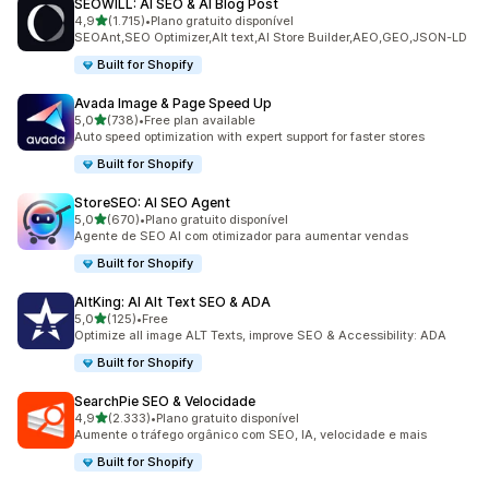
SEOWILL: AI SEO & AI Blog Post
de 5 estrelas
4,9
(1.715)
•
Plano gratuito disponível
1715 total de avaliações
SEOAnt,SEO Optimizer,Alt text,AI Store Builder,AEO,GEO,JSON-LD
Built for Shopify
Avada Image & Page Speed Up
de 5 estrelas
5,0
(738)
•
Free plan available
738 total de avaliações
Auto speed optimization with expert support for faster stores
Built for Shopify
StoreSEO: AI SEO Agent
de 5 estrelas
5,0
(670)
•
Plano gratuito disponível
670 total de avaliações
Agente de SEO AI com otimizador para aumentar vendas
Built for Shopify
AltKing: AI Alt Text SEO & ADA
de 5 estrelas
5,0
(125)
•
Free
125 total de avaliações
Optimize all image ALT Texts, improve SEO & Accessibility: ADA
Built for Shopify
SearchPie SEO & Velocidade
de 5 estrelas
4,9
(2.333)
•
Plano gratuito disponível
2333 total de avaliações
Aumente o tráfego orgânico com SEO, IA, velocidade e mais
Built for Shopify