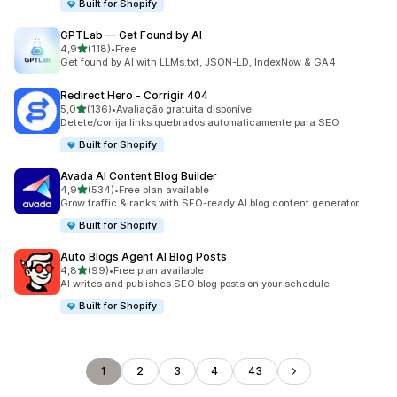
Built for Shopify
GPTLab — Get Found by AI
de 5 estrelas
4,9
(118)
•
Free
118 total de avaliações
Get found by AI with LLMs.txt, JSON-LD, IndexNow & GA4
Redirect Hero ‑ Corrigir 404
de 5 estrelas
5,0
(136)
•
Avaliação gratuita disponível
136 total de avaliações
Detete/corrija links quebrados automaticamente para SEO
Built for Shopify
Avada AI Content Blog Builder
de 5 estrelas
4,9
(534)
•
Free plan available
534 total de avaliações
Grow traffic & ranks with SEO-ready AI blog content generator
Built for Shopify
Auto Blogs Agent AI Blog Posts
de 5 estrelas
4,8
(99)
•
Free plan available
99 total de avaliações
AI writes and publishes SEO blog posts on your schedule.
Built for Shopify
1
2
3
4
43