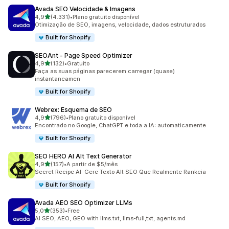
Avada SEO Velocidade & Imagens
de 5 estrelas
4,9
(4.331)
•
Plano gratuito disponível
4331 total de avaliações
Otimização de SEO, imagens, velocidade, dados estruturados
Built for Shopify
SEOAnt ‑ Page Speed Optimizer
de 5 estrelas
4,9
(132)
•
Gratuito
132 total de avaliações
Faça as suas páginas parecerem carregar (quase)
instantaneamen
Built for Shopify
Webrex: Esquema de SEO
de 5 estrelas
4,9
(796)
•
Plano gratuito disponível
796 total de avaliações
Encontrado no Google, ChatGPT e toda a IA: automaticamente
Built for Shopify
SEO HERO AI Alt Text Generator
de 5 estrelas
4,9
(157)
•
A partir de $5/mês
157 total de avaliações
Secret Recipe AI: Gere Texto Alt SEO Que Realmente Rankeia
Built for Shopify
Avada AEO SEO Optimizer LLMs
de 5 estrelas
5,0
(353)
•
Free
353 total de avaliações
AI SEO, AEO, GEO with llms.txt, llms-full,txt, agents.md