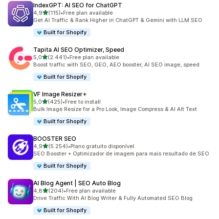
IndexGPT: AI SEO for ChatGPT
de 5 estrelas
4,9
(115)
•
Free plan available
115 total de avaliações
Get AI Traffic & Rank Higher in ChatGPT & Gemini with LLM SEO
Built for Shopify
Tapita AI SEO Optimizer, Speed
de 5 estrelas
5,0
(2.441)
•
Free plan available
2441 total de avaliações
Boost traffic with SEO, GEO, AEO booster, AI SEO image, speed
Built for Shopify
VF Image Resizer+
de 5 estrelas
5,0
(425)
•
Free to install
425 total de avaliações
Bulk Image Resize for a Pro Look, Image Compress & AI Alt Text
Built for Shopify
BOOSTER SEO
de 5 estrelas
4,9
(5.254)
•
Plano gratuito disponível
5254 total de avaliações
SEO Booster + Optimizador de imagem para mais resultado de SEO
Built for Shopify
AI Blog Agent | SEO Auto Blog
de 5 estrelas
4,8
(204)
•
Free plan available
204 total de avaliações
Drive Traffic With AI Blog Writer & Fully Automated SEO Blog
Built for Shopify