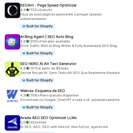
SEOAnt ‑ Page Speed Optimizer
de 5 estrelas
4,9
(132)
•
Gratuito
132 total de avaliações
Faça as suas páginas parecerem carregar (quase)
instantaneamen
Built for Shopify
AI Blog Agent | SEO Auto Blog
de 5 estrelas
4,8
(205)
•
Free plan available
205 total de avaliações
Drive Traffic With AI Blog Writer & Fully Automated SEO Blog
Built for Shopify
SEO HERO AI Alt Text Generator
de 5 estrelas
4,9
(157)
•
A partir de $5/mês
157 total de avaliações
Secret Recipe AI: Gere Texto Alt SEO Que Realmente Rankeia
Built for Shopify
Webrex: Esquema de SEO
de 5 estrelas
4,9
(798)
•
Plano gratuito disponível
798 total de avaliações
Encontrado no Google, ChatGPT e toda a IA: automaticamente
Built for Shopify
Avada AEO SEO Optimizer LLMs
de 5 estrelas
5,0
(352)
•
Free
352 total de avaliações
AI SEO, AEO, GEO with llms.txt, llms-full,txt, agents.md