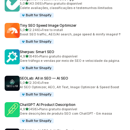
de 5 estrelas
5,0
(43.065)
•
Plano gratuito disponível
43065 total de avaliações
Colete avaliações, classificações e testemunhos ilimitados
Built for Shopify
Tiny SEO Speed Image Optimizer
de 5 estrelas
5,0
(2.246)
•
Free to install
2246 total de avaliações
Boost SEO traffic, AEO/AI search, page speed & minify images!↑
Built for Shopify
Sherpas: Smart SEO
de 5 estrelas
4,9
(849)
•
Plano gratuito disponível
849 total de avaliações
Gere tráfego e vendas por meio de SEO e velocidade da página.
Built for Shopify
SEOLab: All in SEO — AI SEO
de 5 estrelas
5,0
(2.304)
•
Free
2304 total de avaliações
AI SEO Optimizer, AEO, Alt Text, Image Optimizer & Speed Boost
Built for Shopify
ChatGPT AI Product Description
de 5 estrelas
4,9
(458)
•
Plano gratuito disponível
458 total de avaliações
Gere descrições de produto SEO com ChatGPT - Em massa
Built for Shopify