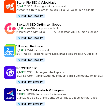
SearchPie SEO & Velocidade
de 5 estrelas
4,9
(2.335)
•
Plano gratuito disponível
2335 total de avaliações
Aumente o tráfego orgânico com SEO, IA, velocidade e mais
Built for Shopify
Tapita AI SEO Optimizer, Speed
de 5 estrelas
5,0
(2.446)
•
Free plan available
2446 total de avaliações
Boost traffic with SEO, GEO, AEO booster, AI SEO image, speed
Built for Shopify
VF Image Resizer+
de 5 estrelas
5,0
(425)
•
Free to install
425 total de avaliações
Bulk Image Resize for a Pro Look, Image Compress & AI Alt Text
Built for Shopify
BOOSTER SEO
de 5 estrelas
4,8
(5.263)
•
Plano gratuito disponível
5263 total de avaliações
SEO Booster + Optimizador de imagem para mais resultado de SEO
Built for Shopify
Avada SEO Velocidade & Imagens
de 5 estrelas
4,9
(4.329)
•
Plano gratuito disponível
4329 total de avaliações
Otimização de SEO, imagens, velocidade, dados estruturados
Built for Shopify