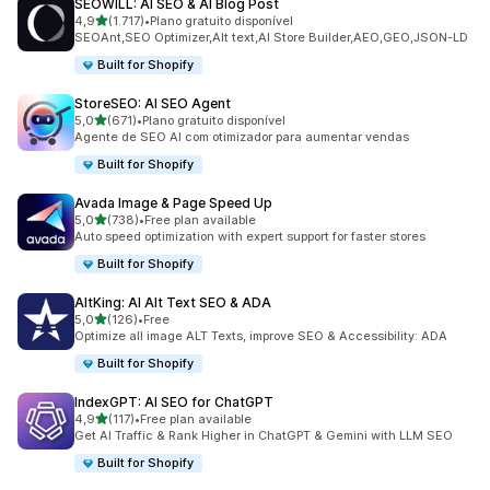
SEOWILL: AI SEO & AI Blog Post
de 5 estrelas
4,9
(1.717)
•
Plano gratuito disponível
1717 total de avaliações
SEOAnt,SEO Optimizer,Alt text,AI Store Builder,AEO,GEO,JSON-LD
Built for Shopify
StoreSEO: AI SEO Agent
de 5 estrelas
5,0
(671)
•
Plano gratuito disponível
671 total de avaliações
Agente de SEO AI com otimizador para aumentar vendas
Built for Shopify
Avada Image & Page Speed Up
de 5 estrelas
5,0
(738)
•
Free plan available
738 total de avaliações
Auto speed optimization with expert support for faster stores
Built for Shopify
AltKing: AI Alt Text SEO & ADA
de 5 estrelas
5,0
(126)
•
Free
126 total de avaliações
Optimize all image ALT Texts, improve SEO & Accessibility: ADA
Built for Shopify
IndexGPT: AI SEO for ChatGPT
de 5 estrelas
4,9
(117)
•
Free plan available
117 total de avaliações
Get AI Traffic & Rank Higher in ChatGPT & Gemini with LLM SEO
Built for Shopify