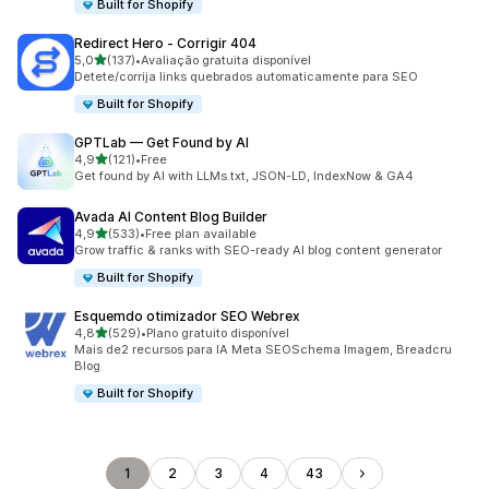
Built for Shopify
Redirect Hero ‑ Corrigir 404
de 5 estrelas
5,0
(137)
•
Avaliação gratuita disponível
137 total de avaliações
Detete/corrija links quebrados automaticamente para SEO
Built for Shopify
GPTLab — Get Found by AI
de 5 estrelas
4,9
(121)
•
Free
121 total de avaliações
Get found by AI with LLMs.txt, JSON-LD, IndexNow & GA4
Avada AI Content Blog Builder
de 5 estrelas
4,9
(533)
•
Free plan available
533 total de avaliações
Grow traffic & ranks with SEO-ready AI blog content generator
Built for Shopify
Esquemdo otimizador SEO Webrex
de 5 estrelas
4,8
(529)
•
Plano gratuito disponível
529 total de avaliações
Mais de2 recursos para IA Meta SEOSchema Imagem, Breadcru
BIog
Built for Shopify
1
2
3
4
43