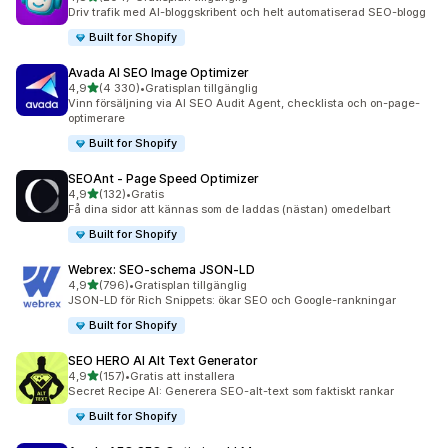
204 recensioner totalt
Driv trafik med AI-bloggskribent och helt automatiserad SEO-blogg
Built for Shopify
Avada AI SEO Image Optimizer
av 5 stjärnor
4,9
(4 330)
•
Gratisplan tillgänglig
4330 recensioner totalt
Vinn försäljning via AI SEO Audit Agent, checklista och on-page-
optimerare
Built for Shopify
SEOAnt ‑ Page Speed Optimizer
av 5 stjärnor
4,9
(132)
•
Gratis
132 recensioner totalt
Få dina sidor att kännas som de laddas (nästan) omedelbart
Built for Shopify
Webrex: SEO‑schema JSON‑LD
av 5 stjärnor
4,9
(796)
•
Gratisplan tillgänglig
796 recensioner totalt
JSON-LD för Rich Snippets: ökar SEO och Google-rankningar
Built for Shopify
SEO HERO AI Alt Text Generator
av 5 stjärnor
4,9
(157)
•
Gratis att installera
157 recensioner totalt
Secret Recipe AI: Generera SEO-alt-text som faktiskt rankar
Built for Shopify