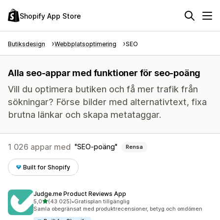
Shopify App Store
Butiksdesign
Webbplatsoptimering
SEO
Alla seo-appar med funktioner för seo-poäng
Vill du optimera butiken och få mer trafik från
sökningar? Förse bilder med alternativtext, fixa
brutna länkar och skapa metataggar.
1 026 appar med
SEO-poäng
Rensa
Built for Shopify
Judge.me Product Reviews App
av 5 stjärnor
5,0
(43 025)
•
Gratisplan tillgänglig
43025 recensioner totalt
Samla obegränsat med produktrecensioner, betyg och omdömen