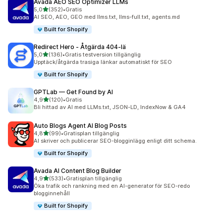
Avada AEO SEO Optimizer LLMs
av 5 stjärnor
5,0
(352)
•
Gratis
352 recensioner totalt
AI SEO, AEO, GEO med llms.txt, llms-full.txt, agents.md
Built for Shopify
Redirect Hero ‑ Åtgärda 404‑lä
av 5 stjärnor
5,0
(136)
•
Gratis testversion tillgänglig
136 recensioner totalt
Upptäck/åtgärda trasiga länkar automatiskt för SEO
Built for Shopify
GPTLab — Get Found by AI
av 5 stjärnor
4,9
(120)
•
Gratis
120 recensioner totalt
Bli hittad av AI med LLMs.txt, JSON-LD, IndexNow & GA4
Auto Blogs Agent AI Blog Posts
av 5 stjärnor
4,8
(99)
•
Gratisplan tillgänglig
99 recensioner totalt
AI skriver och publicerar SEO-blogginlägg enligt ditt schema.
Built for Shopify
Avada AI Content Blog Builder
av 5 stjärnor
4,9
(533)
•
Gratisplan tillgänglig
533 recensioner totalt
Öka trafik och rankning med en AI-generator för SEO-redo
blogginnehåll
Built for Shopify