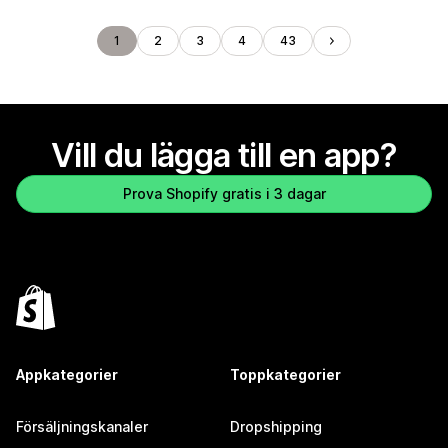
1
2
3
4
43
Vill du lägga till en app?
Prova Shopify gratis i 3 dagar
Appkategorier
Toppkategorier
Försäljningskanaler
Dropshipping