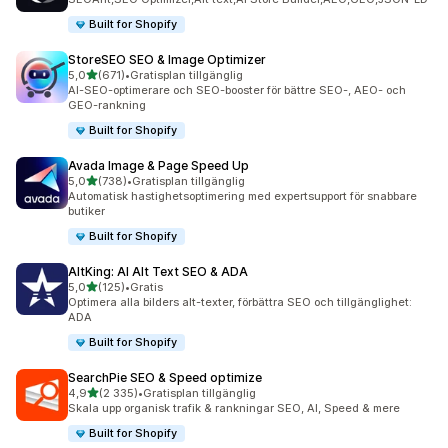
Built for Shopify
StoreSEO SEO & Image Optimizer
av 5 stjärnor
5,0
(671)
•
Gratisplan tillgänglig
671 recensioner totalt
AI-SEO-optimerare och SEO-booster för bättre SEO-, AEO- och
GEO-rankning
Built for Shopify
Avada Image & Page Speed Up
av 5 stjärnor
5,0
(738)
•
Gratisplan tillgänglig
738 recensioner totalt
Automatisk hastighetsoptimering med expertsupport för snabbare
butiker
Built for Shopify
AltKing: AI Alt Text SEO & ADA
av 5 stjärnor
5,0
(125)
•
Gratis
125 recensioner totalt
Optimera alla bilders alt-texter, förbättra SEO och tillgänglighet:
ADA
Built for Shopify
SearchPie SEO & Speed optimize
av 5 stjärnor
4,9
(2 335)
•
Gratisplan tillgänglig
2335 recensioner totalt
Skala upp organisk trafik & rankningar SEO, AI, Speed & mere
Built for Shopify