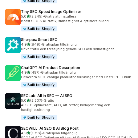
Built for Shopify
Tiny SEO Speed Image Optimizer
av 5 stjärnor
5,0
(2 245)
•
Gratis att installera
2245 recensioner totalt
Boost SEO & AI-trafik, sidhastighet & optimera bilder!
Built for Shopify
Sherpas: Smart SEO
av 5 stjärnor
4,9
(849)
•
Gratisplan tillgänglig
849 recensioner totalt
Drive trafik och försäljning genom SEO och sidhastighet.
Built for Shopify
ChatGPT AI Product Description
av 5 stjärnor
4,9
(457)
•
Gratisplan tillgänglig
457 recensioner totalt
Generera SEO-vänliga produktbeskrivningar med ChatGPT – i bulk
Built for Shopify
SEOLab: All in SEO — AI SEO
av 5 stjärnor
5,0
(2 307)
•
Gratis
2307 recensioner totalt
AI SEO-optimerare, AEO, alt-texter, bildoptimering och
hastighetsökning
Built for Shopify
SEOWILL: AI SEO & AI Blog Post
av 5 stjärnor
4,9
(1 716)
•
Gratisplan tillgänglig
1716 recensioner totalt
SEOAnt,SEO Optimizer,Alt text,AI Store Builder,AEO,GEO,JSON-LD