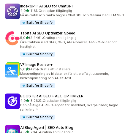
IndexGPT: AI SEO for ChatGPT
av 5 stjärnor
4,9
(116)
•
Gratisplan tillgänglig
116 recensioner totalt
Få AI-trafik och ranka högre i ChatGPT och Gemini med LLM SEO
Built for Shopify
Tapita AI SEO Optimizer, Speed
av 5 stjärnor
5,0
(2 446)
•
Gratisplan tillgänglig
2446 recensioner totalt
Öka trafiken med SEO, GEO, AEO-booster, AI-SEO-bilder och
hastighet
Built for Shopify
VF Image Resizer+
av 5 stjärnor
5,0
(425)
•
Gratis att installera
425 recensioner totalt
Massredigering av bildstorlek för ett proffsigt utseende,
bildkomprimering och AI-alt-text
Built for Shopify
BOOSTER AI SEO + AEO OPTIMIZER
av 5 stjärnor
4,9
(5 262)
•
Gratisplan tillgänglig
5262 recensioner totalt
Den pålitliga AI-SEO-appen för snabbhet, skarpa bilder, högre
rankning ↑
Built for Shopify
AI Blog Agent | SEO Auto Blog
av 5 stjärnor
4,8
(204)
•
Gratisplan tillgänglig