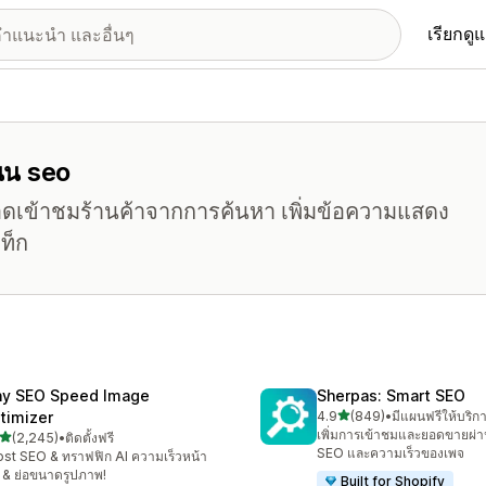
เรียกดู
แนน seo
ยอดเข้าชมร้านค้าจากการค้นหา เพิ่มข้อความแสดง
ท็ก
ny SEO Speed Image
Sherpas: Smart SEO
เต็ม 5 ดาว
timizer
4.9
(849)
•
มีแผนฟรีให้บริก
ทั้งหมด 849 รีวิว
เพิ่มการเข้าชมและยอดขายผ่า
เต็ม 5 ดาว
(2,245)
•
ติดตั้งฟรี
งหมด 2245 รีวิว
SEO และความเร็วของเพจ
st SEO & ทราฟฟิก AI ความเร็วหน้า
บ & ย่อขนาดรูปภาพ!
Built for Shopify