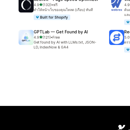
เต็ม 5 ดาว
4.9
(132)
•
ฟรี
4.9
ทั้งหมด 132 รีวิว
ทั้ง
ทำให้หน้าเว็บของคุณโหลด (เกือบ) ทันที
ค้น
และ
Built for Shopify
GPTLab — Get Found by AI
Re
เต็ม 5 ดาว
4.9
(121)
•
Free
5.0
ทั้งหมด 121 รีวิว
ทั้ง
Get found by AI with LLMs.txt, JSON-
ตรว
LD, IndexNow & GA4