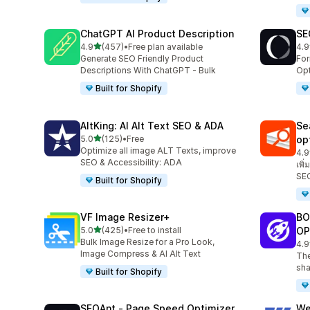
ChatGPT AI Product Description
SE
เต็ม 5 ดาว
4.9
(457)
•
Free plan available
4.9
ทั้งหมด 457 รีวิว
ทั้ง
Generate SEO Friendly Product
Fo
Descriptions With ChatGPT - Bulk
Opt
Built for Shopify
AltKing: AI Alt Text SEO & ADA
Se
เต็ม 5 ดาว
5.0
(125)
•
Free
op
ทั้งหมด 125 รีวิว
Optimize all image ALT Texts, improve
4.9
ทั้
SEO & Accessibility: ADA
เพิ
SEO
Built for Shopify
VF Image Resizer+
BO
เต็ม 5 ดาว
5.0
(425)
•
Free to install
OP
ทั้งหมด 425 รีวิว
Bulk Image Resize for a Pro Look,
4.9
ทั้
Image Compress & AI Alt Text
The
sha
Built for Shopify
SEOAnt ‑ Page Speed Optimizer
We