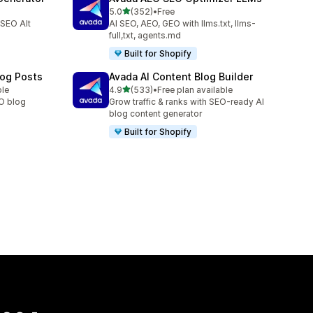
เต็ม 5 ดาว
5.0
(352)
•
Free
ทั้งหมด 352 รีวิว
 SEO Alt
AI SEO, AEO, GEO with llms.txt, llms-
full,txt, agents.md
Built for Shopify
log Posts
Avada AI Content Blog Builder
เต็ม 5 ดาว
ble
4.9
(533)
•
Free plan available
ทั้งหมด 533 รีวิว
EO blog
Grow traffic & ranks with SEO-ready AI
blog content generator
Built for Shopify