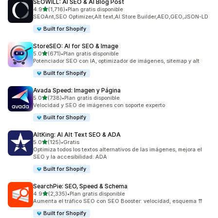
SEOWILL: AI SEO & AI Blog Post
de 5 estrellas
4.9
(1,716)
•
Plan gratis disponible
1716 reseñas en total
SEOAnt,SEO Optimizer,Alt text,AI Store Builder,AEO,GEO,JSON-LD
Built for Shopify
StoreSEO: AI for SEO & Image
de 5 estrellas
5.0
(671)
•
Plan gratis disponible
671 reseñas en total
Potenciador SEO con IA, optimizador de imágenes, sitemap y alt
Built for Shopify
Avada Speed: Imagen y Página
de 5 estrellas
5.0
(738)
•
Plan gratis disponible
738 reseñas en total
Velocidad y SEO de imágenes con soporte experto
Built for Shopify
AltKing: AI Alt Text SEO & ADA
de 5 estrellas
5.0
(125)
•
Gratis
125 reseñas en total
Optimiza todos los textos alternativos de las imágenes, mejora el
SEO y la accesibilidad: ADA
Built for Shopify
SearchPie: SEO, Speed & Schema
de 5 estrellas
4.9
(2,335)
•
Plan gratis disponible
2335 reseñas en total
Aumenta el tráfico SEO con SEO Booster: velocidad, esquema ⇈
Built for Shopify