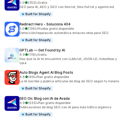
de 5 estrellas
5.0
(352)
•
Gratis
352 reseñas en total
SEO para IA, AEO y GEO con llms.txt, llms-full.txt y agents.md
Built for Shopify
Redirect Hero ‑ Soluciona 404
de 5 estrellas
5.0
(136)
•
Prueba gratis disponible
136 reseñas en total
Detección/reparación automática enlaces rotos para SEO
Built for Shopify
GPTLab — Get Found by AI
de 5 estrellas
4.9
(119)
•
Gratis
119 reseñas en total
Haz que la IA te encuentre con LLMs.txt, JSON-LD, IndexNow y
GA4
Auto Blogs Agent AI Blog Posts
de 5 estrellas
4.8
(99)
•
Plan gratis disponible
99 reseñas en total
La IA escribe y publica artículos de blog de SEO según tu horario.
Built for Shopify
SEO On: Blog con IA de Avada
de 5 estrellas
4.9
(533)
•
Plan gratis disponible
533 reseñas en total
Publicaciones de blog SEO con IA para más tráfico orgánico
Built for Shopify