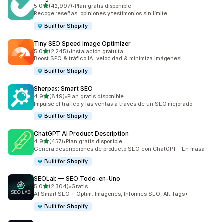
de 5 estrellas
5.0
(42,997)
•
Plan gratis disponible
42997 reseñas en total
Recoge reseñas, opiniones y testimonios sin límite
Built for Shopify
Tiny SEO Speed Image Optimizer
de 5 estrellas
5.0
(2,245)
•
Instalación gratuita
2245 reseñas en total
Boost SEO & tráfico IA, velocidad & minimiza imágenes!
Built for Shopify
Sherpas: Smart SEO
de 5 estrellas
4.9
(849)
•
Plan gratis disponible
849 reseñas en total
Impulse el tráfico y las ventas a través de un SEO mejorado.
Built for Shopify
ChatGPT AI Product Description
de 5 estrellas
4.9
(457)
•
Plan gratis disponible
457 reseñas en total
Genera descripciones de producto SEO con ChatGPT - En masa
Built for Shopify
SEOLab — SEO Todo‑en‑Uno
de 5 estrellas
5.0
(2,304)
•
Gratis
2304 reseñas en total
AI Smart SEO + Optim. Imágenes, Informes SEO, Alt Tags+
Built for Shopify