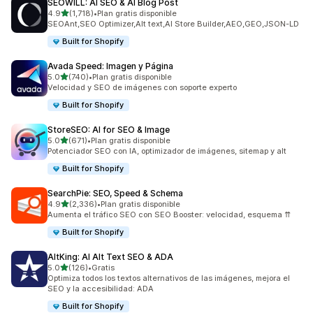
SEOWILL: AI SEO & AI Blog Post
de 5 estrellas
4.9
(1,718)
•
Plan gratis disponible
1718 reseñas en total
SEOAnt,SEO Optimizer,Alt text,AI Store Builder,AEO,GEO,JSON-LD
Built for Shopify
Avada Speed: Imagen y Página
de 5 estrellas
5.0
(740)
•
Plan gratis disponible
740 reseñas en total
Velocidad y SEO de imágenes con soporte experto
Built for Shopify
StoreSEO: AI for SEO & Image
de 5 estrellas
5.0
(671)
•
Plan gratis disponible
671 reseñas en total
Potenciador SEO con IA, optimizador de imágenes, sitemap y alt
Built for Shopify
SearchPie: SEO, Speed & Schema
de 5 estrellas
4.9
(2,336)
•
Plan gratis disponible
2336 reseñas en total
Aumenta el tráfico SEO con SEO Booster: velocidad, esquema ⇈
Built for Shopify
AltKing: AI Alt Text SEO & ADA
de 5 estrellas
5.0
(126)
•
Gratis
126 reseñas en total
Optimiza todos los textos alternativos de las imágenes, mejora el
SEO y la accesibilidad: ADA
Built for Shopify