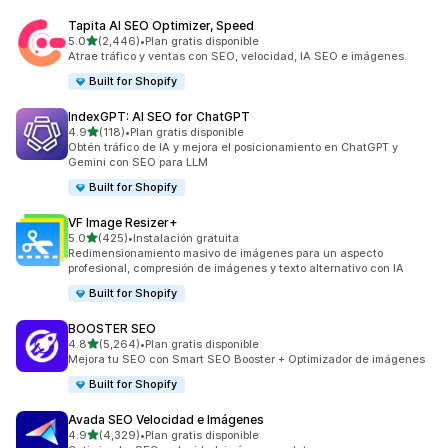
Tapita AI SEO Optimizer, Speed
de 5 estrellas
5.0
(2,446)
•
Plan gratis disponible
2446 reseñas en total
Atrae tráfico y ventas con SEO, velocidad, IA SEO e imágenes.
Built for Shopify
IndexGPT: AI SEO for ChatGPT
de 5 estrellas
4.9
(118)
•
Plan gratis disponible
118 reseñas en total
Obtén tráfico de IA y mejora el posicionamiento en ChatGPT y
Gemini con SEO para LLM
Built for Shopify
VF Image Resizer+
de 5 estrellas
5.0
(425)
•
Instalación gratuita
425 reseñas en total
Redimensionamiento masivo de imágenes para un aspecto
profesional, compresión de imágenes y texto alternativo con IA
Built for Shopify
BOOSTER SEO
de 5 estrellas
4.8
(5,264)
•
Plan gratis disponible
5264 reseñas en total
Mejora tu SEO con Smart SEO Booster + Optimizador de imágenes
Built for Shopify
Avada SEO Velocidad e Imágenes
de 5 estrellas
4.9
(4,329)
•
Plan gratis disponible
4329 reseñas en total