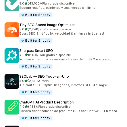
de 5 estrellas
5.0
(43,100)
•
Plan gratis disponible
43100 reseñas en total
Recoge reseñas, opiniones y testimonios sin límite
Built for Shopify
Tiny SEO Speed Image Optimizer
de 5 estrellas
5.0
(2,248)
•
Instalación gratuita
2248 reseñas en total
Boost SEO & tráfico IA, velocidad & minimiza imágenes!
Built for Shopify
Sherpas: Smart SEO
de 5 estrellas
4.9
(849)
•
Plan gratis disponible
849 reseñas en total
Impulse el tráfico y las ventas a través de un SEO mejorado.
Built for Shopify
SEOLab — SEO Todo‑en‑Uno
de 5 estrellas
5.0
(2,311)
•
Gratis
2311 reseñas en total
AI Smart SEO + Optim. Imágenes, Informes SEO, Alt Tags+
Built for Shopify
ChatGPT AI Product Description
de 5 estrellas
4.9
(458)
•
Plan gratis disponible
458 reseñas en total
Genera descripciones de producto SEO con ChatGPT - En masa
Built for Shopify