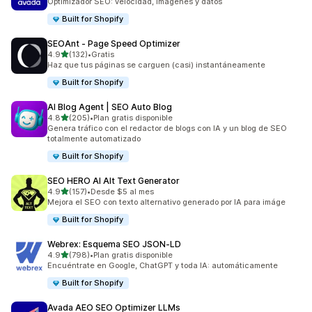
Optimizador SEO: velocidad, imágenes y datos
Built for Shopify
SEOAnt ‑ Page Speed Optimizer
de 5 estrellas
4.9
(132)
•
Gratis
132 reseñas en total
Haz que tus páginas se carguen (casi) instantáneamente
Built for Shopify
AI Blog Agent | SEO Auto Blog
de 5 estrellas
4.8
(205)
•
Plan gratis disponible
205 reseñas en total
Genera tráfico con el redactor de blogs con IA y un blog de SEO
totalmente automatizado
Built for Shopify
SEO HERO AI Alt Text Generator
de 5 estrellas
4.9
(157)
•
Desde $5 al mes
157 reseñas en total
Mejora el SEO con texto alternativo generado por IA para imáge
Built for Shopify
Webrex: Esquema SEO JSON‑LD
de 5 estrellas
4.9
(798)
•
Plan gratis disponible
798 reseñas en total
Encuéntrate en Google, ChatGPT y toda IA: automáticamente
Built for Shopify
Avada AEO SEO Optimizer LLMs