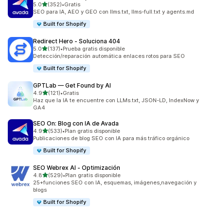
de 5 estrellas
5.0
(352)
•
Gratis
352 reseñas en total
SEO para IA, AEO y GEO con llms.txt, llms-full.txt y agents.md
Built for Shopify
Redirect Hero ‑ Soluciona 404
de 5 estrellas
5.0
(137)
•
Prueba gratis disponible
137 reseñas en total
Detección/reparación automática enlaces rotos para SEO
Built for Shopify
GPTLab — Get Found by AI
de 5 estrellas
4.9
(121)
•
Gratis
121 reseñas en total
Haz que la IA te encuentre con LLMs.txt, JSON-LD, IndexNow y
GA4
SEO On: Blog con IA de Avada
de 5 estrellas
4.9
(533)
•
Plan gratis disponible
533 reseñas en total
Publicaciones de blog SEO con IA para más tráfico orgánico
Built for Shopify
SEO Webrex AI ‑ Optimización
de 5 estrellas
4.8
(529)
•
Plan gratis disponible
529 reseñas en total
25+funciones SEO con IA, esquemas, imágenes,navegación y
blogs
Built for Shopify