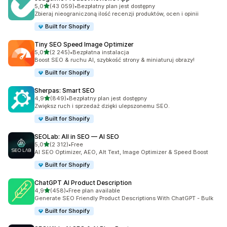
na 5 gwiazdek
5,0
(43 059)
•
Bezpłatny plan jest dostępny
Łączna liczba recenzji: 43059
Zbieraj nieograniczoną ilość recenzji produktów, ocen i opinii
Built for Shopify
Tiny SEO Speed Image Optimizer
na 5 gwiazdek
5,0
(2 245)
•
Bezpłatna instalacja
Łączna liczba recenzji: 2245
Boost SEO & ruchu AI, szybkość strony & miniaturuj obrazy!
Built for Shopify
Sherpas: Smart SEO
na 5 gwiazdek
4,9
(849)
•
Bezpłatny plan jest dostępny
Łączna liczba recenzji: 849
Zwiększ ruch i sprzedaż dzięki ulepszonemu SEO.
Built for Shopify
SEOLab: All in SEO — AI SEO
na 5 gwiazdek
5,0
(2 312)
•
Free
Łączna liczba recenzji: 2312
AI SEO Optimizer, AEO, Alt Text, Image Optimizer & Speed Boost
Built for Shopify
ChatGPT AI Product Description
na 5 gwiazdek
4,9
(458)
•
Free plan available
Łączna liczba recenzji: 458
Generate SEO Friendly Product Descriptions With ChatGPT - Bulk
Built for Shopify