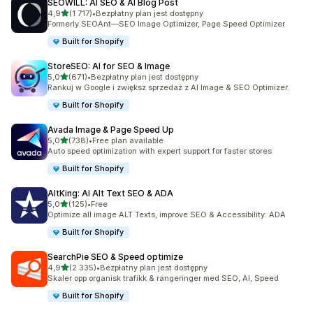
SEOWILL: AI SEO & AI Blog Post
na 5 gwiazdek
4,9
(1 717)
•
Bezpłatny plan jest dostępny
Łączna liczba recenzji: 1717
Formerly SEOAnt—SEO Image Optimizer, Page Speed Optimizer
Built for Shopify
StoreSEO: AI for SEO & Image
na 5 gwiazdek
5,0
(671)
•
Bezpłatny plan jest dostępny
Łączna liczba recenzji: 671
Rankuj w Google i zwiększ sprzedaż z AI Image & SEO Optimizer.
Built for Shopify
Avada Image & Page Speed Up
na 5 gwiazdek
5,0
(738)
•
Free plan available
Łączna liczba recenzji: 738
Auto speed optimization with expert support for faster stores
Built for Shopify
AltKing: AI Alt Text SEO & ADA
na 5 gwiazdek
5,0
(125)
•
Free
Łączna liczba recenzji: 125
Optimize all image ALT Texts, improve SEO & Accessibility: ADA
Built for Shopify
SearchPie SEO & Speed optimize
na 5 gwiazdek
4,9
(2 335)
•
Bezpłatny plan jest dostępny
Łączna liczba recenzji: 2335
Skaler opp organisk trafikk & rangeringer med SEO, AI, Speed
Built for Shopify