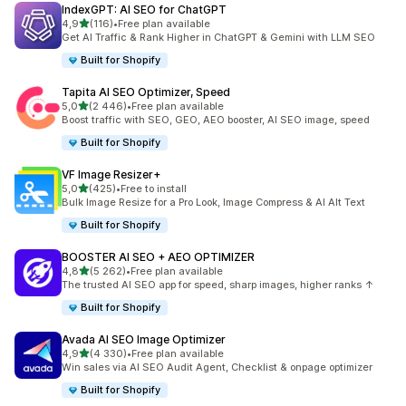
IndexGPT: AI SEO for ChatGPT
na 5 gwiazdek
4,9
(116)
•
Free plan available
Łączna liczba recenzji: 116
Get AI Traffic & Rank Higher in ChatGPT & Gemini with LLM SEO
Built for Shopify
Tapita AI SEO Optimizer, Speed
na 5 gwiazdek
5,0
(2 446)
•
Free plan available
Łączna liczba recenzji: 2446
Boost traffic with SEO, GEO, AEO booster, AI SEO image, speed
Built for Shopify
VF Image Resizer+
na 5 gwiazdek
5,0
(425)
•
Free to install
Łączna liczba recenzji: 425
Bulk Image Resize for a Pro Look, Image Compress & AI Alt Text
Built for Shopify
BOOSTER AI SEO + AEO OPTIMIZER
na 5 gwiazdek
4,8
(5 262)
•
Free plan available
Łączna liczba recenzji: 5262
The trusted AI SEO app for speed, sharp images, higher ranks ↑
Built for Shopify
Avada AI SEO Image Optimizer
na 5 gwiazdek
4,9
(4 330)
•
Free plan available
Łączna liczba recenzji: 4330
Win sales via AI SEO Audit Agent, Checklist & onpage optimizer
Built for Shopify