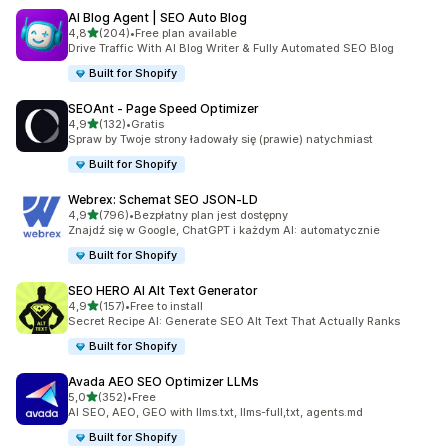
AI Blog Agent | SEO Auto Blog
na 5 gwiazdek
4,8
(204)
•
Free plan available
Łączna liczba recenzji: 204
Drive Traffic With AI Blog Writer & Fully Automated SEO Blog
Built for Shopify
SEOAnt ‑ Page Speed Optimizer
na 5 gwiazdek
4,9
(132)
•
Gratis
Łączna liczba recenzji: 132
Spraw by Twoje strony ładowały się (prawie) natychmiast
Built for Shopify
Webrex: Schemat SEO JSON‑LD
na 5 gwiazdek
4,9
(796)
•
Bezpłatny plan jest dostępny
Łączna liczba recenzji: 796
Znajdź się w Google, ChatGPT i każdym AI: automatycznie
Built for Shopify
SEO HERO AI Alt Text Generator
na 5 gwiazdek
4,9
(157)
•
Free to install
Łączna liczba recenzji: 157
Secret Recipe AI: Generate SEO Alt Text That Actually Ranks
Built for Shopify
Avada AEO SEO Optimizer LLMs
na 5 gwiazdek
5,0
(352)
•
Free
Łączna liczba recenzji: 352
AI SEO, AEO, GEO with llms.txt, llms-full,txt, agents.md
Built for Shopify