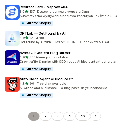
Redirect Hero ‑ Napraw 404
na 5 gwiazdek
5,0
(137)
•
Dostępna darmowa wersja próbna
Łączna liczba recenzji: 137
Automatyczne wykrywanie/naprawa zepsutych linków dla SEO
Built for Shopify
GPTLab — Get Found by AI
na 5 gwiazdek
4,9
(121)
•
Free
Łączna liczba recenzji: 121
Get found by AI with LLMs.txt, JSON-LD, IndexNow & GA4
Avada AI Content Blog Builder
na 5 gwiazdek
4,9
(533)
•
Free plan available
Łączna liczba recenzji: 533
Grow traffic & ranks with SEO-ready AI blog content generator
Built for Shopify
Auto Blogs Agent AI Blog Posts
na 5 gwiazdek
4,8
(99)
•
Free plan available
Łączna liczba recenzji: 99
AI writes and publishes SEO blog posts on your schedule.
Built for Shopify
1
2
3
4
43