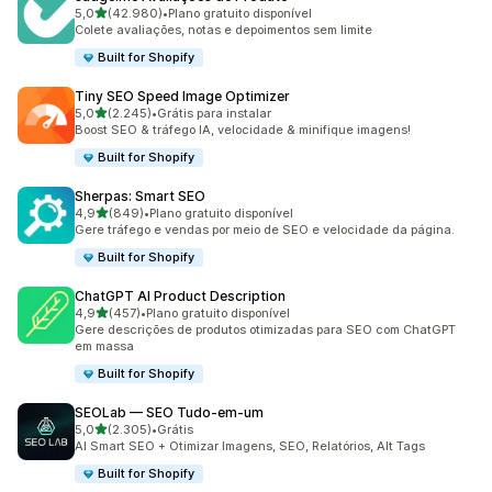
de 5 estrelas
5,0
(42.980)
•
Plano gratuito disponível
42980 avaliações ao todo
Colete avaliações, notas e depoimentos sem limite
Built for Shopify
Tiny SEO Speed Image Optimizer
de 5 estrelas
5,0
(2.245)
•
Grátis para instalar
2245 avaliações ao todo
Boost SEO & tráfego IA, velocidade & minifique imagens!
Built for Shopify
Sherpas: Smart SEO
de 5 estrelas
4,9
(849)
•
Plano gratuito disponível
849 avaliações ao todo
Gere tráfego e vendas por meio de SEO e velocidade da página.
Built for Shopify
ChatGPT AI Product Description
de 5 estrelas
4,9
(457)
•
Plano gratuito disponível
457 avaliações ao todo
Gere descrições de produtos otimizadas para SEO com ChatGPT
em massa
Built for Shopify
SEOLab — SEO Tudo‑em‑um
de 5 estrelas
5,0
(2.305)
•
Grátis
2305 avaliações ao todo
AI Smart SEO + Otimizar Imagens, SEO, Relatórios, Alt Tags
Built for Shopify