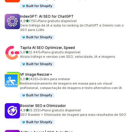
Built for Shopify
IndexGPT: AI SEO for ChatGPT
de 5 estrelas
4,9
(115)
•
Plano gratuito disponível
115 avaliações ao todo
Gere tráfego de IA e suba no ranking do ChatGPT e Gemini com o
SEO para LLMs
Built for Shopify
Tapita AI SEO Optimizer, Speed
de 5 estrelas
5,0
(2.441)
•
Plano gratuito disponível
2441 avaliações ao todo
Atraia tráfego e vendas com SEO, velocidade, IA e imagens.
Built for Shopify
VF Image Resizer+
de 5 estrelas
5,0
(426)
•
Grátis para instalar
426 avaliações ao todo
Redimensionamento de imagens em massa para um visual
profissional, compactação de imagens e texto alternativo com IA
Built for Shopify
Booster SEO e Otimizador
de 5 estrelas
4,9
(5.255)
•
Plano gratuito disponível
5255 avaliações ao todo
SEO Booster + Otimizador de imagem para mais resultados de SEO
Built for Shopify