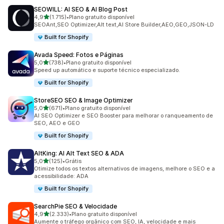
SEOWILL: AI SEO & AI Blog Post
de 5 estrelas
4,9
(1.715)
•
Plano gratuito disponível
1715 avaliações ao todo
SEOAnt,SEO Optimizer,Alt text,AI Store Builder,AEO,GEO,JSON-LD
Built for Shopify
Avada Speed: Fotos e Páginas
de 5 estrelas
5,0
(738)
•
Plano gratuito disponível
738 avaliações ao todo
Speed up automático e suporte técnico especializado.
Built for Shopify
StoreSEO SEO & Image Optimizer
de 5 estrelas
5,0
(671)
•
Plano gratuito disponível
671 avaliações ao todo
AI SEO Optimizer e SEO Booster para melhorar o ranqueamento de
SEO, AEO e GEO
Built for Shopify
AltKing: AI Alt Text SEO & ADA
de 5 estrelas
5,0
(125)
•
Grátis
125 avaliações ao todo
Otimize todos os textos alternativos de imagens, melhore o SEO e a
acessibilidade: ADA
Built for Shopify
SearchPie SEO & Velocidade
de 5 estrelas
4,9
(2.333)
•
Plano gratuito disponível
2333 avaliações ao todo
Aumente o tráfego orgânico com SEO, IA, velocidade e mais