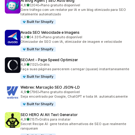
AI Blog Agent | SEO Auto Blog
de 5 estrelas
4,8
(204)
•
Plano gratuito disponível
204 avaliações ao todo
Gere tráfego com um redator por IA e um blog otimizado para SEO
totalmente automatizado
Built for Shopify
Avada SEO Velocidade e Imagens
de 5 estrelas
4,9
(4.331)
•
Plano gratuito disponível
4331 avaliações ao todo
Otimizador de SEO com IA, otimizador de imagem e velocidade
Built for Shopify
SEOAnt ‑ Page Speed Optimizer
de 5 estrelas
4,9
(132)
•
Grátis
132 avaliações ao todo
Faça suas páginas parecerem carregar (quase) instantaneamente
Built for Shopify
Webrex: Marcação SEO JSON‑LD
de 5 estrelas
4,9
(796)
•
Plano gratuito disponível
796 avaliações ao todo
Seja encontrado por Google, ChatGPT e toda IA: automaticamente
Built for Shopify
SEO HERO AI Alt Text Generator
de 5 estrelas
4,9
(157)
•
Grátis para instalar
157 avaliações ao todo
Secret Recipe AI: gere textos alternativos de SEO que realmente
ranqueiam