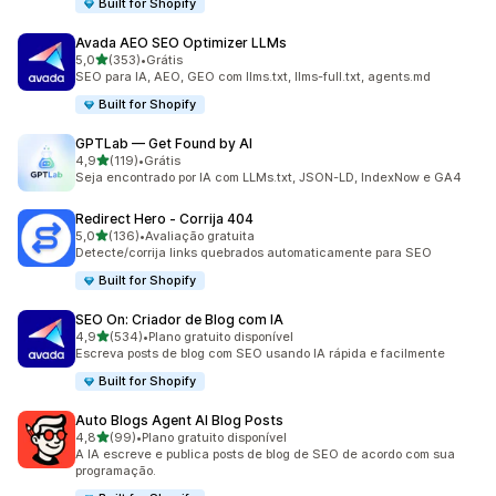
Built for Shopify
Avada AEO SEO Optimizer LLMs
de 5 estrelas
5,0
(353)
•
Grátis
353 avaliações ao todo
SEO para IA, AEO, GEO com llms.txt, llms-full.txt, agents.md
Built for Shopify
GPTLab — Get Found by AI
de 5 estrelas
4,9
(119)
•
Grátis
119 avaliações ao todo
Seja encontrado por IA com LLMs.txt, JSON-LD, IndexNow e GA4
Redirect Hero ‑ Corrija 404
de 5 estrelas
5,0
(136)
•
Avaliação gratuita
136 avaliações ao todo
Detecte/corrija links quebrados automaticamente para SEO
Built for Shopify
SEO On: Criador de Blog com IA
de 5 estrelas
4,9
(534)
•
Plano gratuito disponível
534 avaliações ao todo
Escreva posts de blog com SEO usando IA rápida e facilmente
Built for Shopify
Auto Blogs Agent AI Blog Posts
de 5 estrelas
4,8
(99)
•
Plano gratuito disponível
99 avaliações ao todo
A IA escreve e publica posts de blog de SEO de acordo com sua
programação.