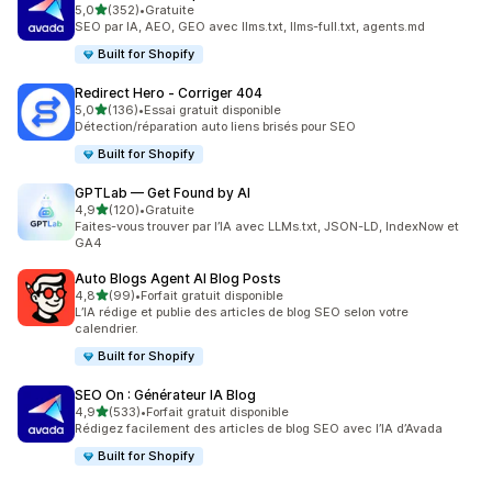
étoile(s) sur 5
5,0
(352)
•
Gratuite
352 avis au total
SEO par IA, AEO, GEO avec llms.txt, llms-full.txt, agents.md
Built for Shopify
Redirect Hero ‑ Corriger 404
étoile(s) sur 5
5,0
(136)
•
Essai gratuit disponible
136 avis au total
Détection/réparation auto liens brisés pour SEO
Built for Shopify
GPTLab — Get Found by AI
étoile(s) sur 5
4,9
(120)
•
Gratuite
120 avis au total
Faites-vous trouver par l’IA avec LLMs.txt, JSON-LD, IndexNow et
GA4
Auto Blogs Agent AI Blog Posts
étoile(s) sur 5
4,8
(99)
•
Forfait gratuit disponible
99 avis au total
L’IA rédige et publie des articles de blog SEO selon votre
calendrier.
Built for Shopify
SEO On : Générateur IA Blog
étoile(s) sur 5
4,9
(533)
•
Forfait gratuit disponible
533 avis au total
Rédigez facilement des articles de blog SEO avec l’IA d’Avada
Built for Shopify