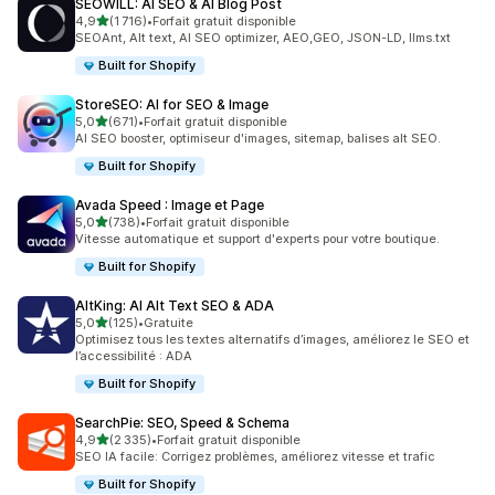
SEOWILL: AI SEO & AI Blog Post
étoile(s) sur 5
4,9
(1 716)
•
Forfait gratuit disponible
1716 avis au total
SEOAnt, Alt text, AI SEO optimizer, AEO,GEO, JSON-LD, llms.txt
Built for Shopify
StoreSEO: AI for SEO & Image
étoile(s) sur 5
5,0
(671)
•
Forfait gratuit disponible
671 avis au total
AI SEO booster, optimiseur d'images, sitemap, balises alt SEO.
Built for Shopify
Avada Speed : Image et Page
étoile(s) sur 5
5,0
(738)
•
Forfait gratuit disponible
738 avis au total
Vitesse automatique et support d'experts pour votre boutique.
Built for Shopify
AltKing: AI Alt Text SEO & ADA
étoile(s) sur 5
5,0
(125)
•
Gratuite
125 avis au total
Optimisez tous les textes alternatifs d’images, améliorez le SEO et
l’accessibilité : ADA
Built for Shopify
SearchPie: SEO, Speed & Schema
étoile(s) sur 5
4,9
(2 335)
•
Forfait gratuit disponible
2335 avis au total
SEO IA facile: Corrigez problèmes, améliorez vitesse et trafic
Built for Shopify