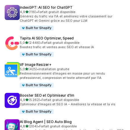
IndexGPT: AI SEO for ChatGPT
étoile(s) sur 5
4,9
(116)
•
Forfait gratuit disponible
116 avis au total
Générez du trafic via l’IA et améliorez votre classement sur
ChatGPT et Gemini grâce au SEO pour LLM
Built for Shopify
Tapita AI SEO Optimizer, Speed
étoile(s) sur 5
5,0
(2 446)
•
Forfait gratuit disponible
2446 avis au total
Boostez trafic et ventes avec SEO et vitesse IA
Built for Shopify
VF Image Resizer+
étoile(s) sur 5
5,0
(425)
•
Installation gratuite
425 avis au total
Redimensionnement d’images en masse pour un rendu
professionnel, compression et texte alternatif par l’IA
Built for Shopify
Booster SEO et Optimiseur d'Im
étoile(s) sur 5
4,9
(5 262)
•
Forfait gratuit disponible
5262 avis au total
Optimiseur d’images et SEO IA – Améliorez la vitesse et la vis
Built for Shopify
AI Blog Agent | SEO Auto Blog
étoile(s) sur 5
4,8
(204)
•
Forfait gratuit disponible
204 avis au total