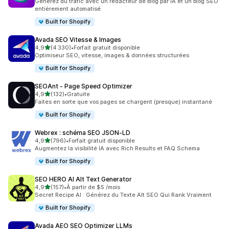
Générez du trafic avec un rédacteur de blog par IA et un blog SEO
entièrement automatisé
Built for Shopify
Avada SEO Vitesse & Images
étoile(s) sur 5
4,9
(4 330)
•
Forfait gratuit disponible
4330 avis au total
Optimiseur SEO, vitesse, images & données structurées
Built for Shopify
SEOAnt ‑ Page Speed Optimizer
étoile(s) sur 5
4,9
(132)
•
Gratuite
132 avis au total
Faites en sorte que vos pages se chargent (presque) instantané
Built for Shopify
Webrex : schéma SEO JSON‑LD
étoile(s) sur 5
4,9
(796)
•
Forfait gratuit disponible
796 avis au total
Augmentez la visibilité IA avec Rich Results et FAQ Schema
Built for Shopify
SEO HERO AI Alt Text Generator
étoile(s) sur 5
4,9
(157)
•
À partir de $5 /mois
157 avis au total
Secret Recipe AI : Générez du Texte Alt SEO Qui Rank Vraiment
Built for Shopify
Avada AEO SEO Optimizer LLMs