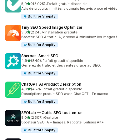
étoile(s) sur 5
5,0
(43 025)
•
Forfait gratuit disponible
43025 avis au total
Avis de produits illimités, y compris les avis photo et vidéo
Built for Shopify
Tiny SEO Speed Image Optimizer
étoile(s) sur 5
5,0
(2 245)
•
Installation gratuite
2245 avis au total
Boostez SEO & trafic IA, vitesse & minimisez les images !
Built for Shopify
Sherpas: Smart SEO
étoile(s) sur 5
4,9
(849)
•
Forfait gratuit disponible
849 avis au total
Générez du trafic et des ventes grâce au SEO.
Built for Shopify
ChatGPT AI Product Description
étoile(s) sur 5
4,9
(457)
•
Forfait gratuit disponible
457 avis au total
Descriptions produit SEO avec ChatGPT - En masse
Built for Shopify
SEOLab — Outils SEO tout‑en‑un
étoile(s) sur 5
5,0
(2 307)
•
Gratuite
2307 avis au total
Boosteur SEO IA + Images, Rapports, Balises Alt+
Built for Shopify