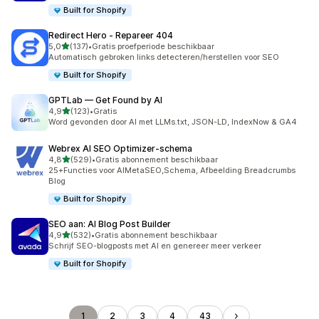
Built for Shopify
Redirect Hero ‑ Repareer 404
van 5 sterren
5,0
(137)
•
Gratis proefperiode beschikbaar
137 recensies in totaal
Automatisch gebroken links detecteren/herstellen voor SEO
Built for Shopify
GPTLab — Get Found by AI
van 5 sterren
4,9
(123)
•
Gratis
123 recensies in totaal
Word gevonden door AI met LLMs.txt, JSON-LD, IndexNow & GA4
Webrex AI SEO Optimizer‑schema
van 5 sterren
4,8
(529)
•
Gratis abonnement beschikbaar
529 recensies in totaal
25+Functies voor AIMetaSEO,Schema, Afbeelding Breadcrumbs
BIog
Built for Shopify
SEO aan: AI Blog Post Builder
van 5 sterren
4,9
(532)
•
Gratis abonnement beschikbaar
532 recensies in totaal
Schrijf SEO-blogposts met AI en genereer meer verkeer
Built for Shopify
1
2
3
4
43