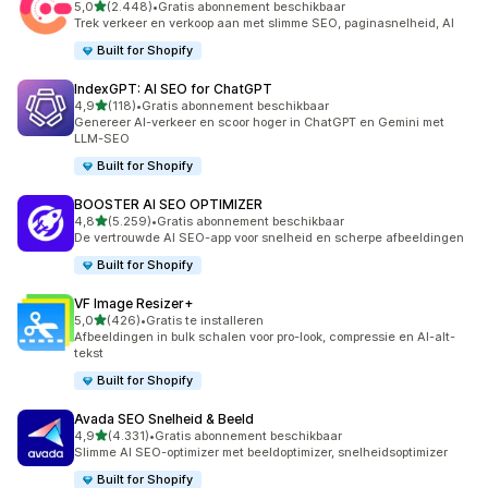
van 5 sterren
5,0
(2.448)
•
Gratis abonnement beschikbaar
2448 recensies in totaal
Trek verkeer en verkoop aan met slimme SEO, paginasnelheid, AI
Built for Shopify
IndexGPT: AI SEO for ChatGPT
van 5 sterren
4,9
(118)
•
Gratis abonnement beschikbaar
118 recensies in totaal
Genereer AI-verkeer en scoor hoger in ChatGPT en Gemini met
LLM-SEO
Built for Shopify
BOOSTER AI SEO OPTIMIZER
van 5 sterren
4,8
(5.259)
•
Gratis abonnement beschikbaar
5259 recensies in totaal
De vertrouwde AI SEO-app voor snelheid en scherpe afbeeldingen
Built for Shopify
VF Image Resizer+
van 5 sterren
5,0
(426)
•
Gratis te installeren
426 recensies in totaal
Afbeeldingen in bulk schalen voor pro-look, compressie en AI-alt-
tekst
Built for Shopify
Avada SEO Snelheid & Beeld
van 5 sterren
4,9
(4.331)
•
Gratis abonnement beschikbaar
4331 recensies in totaal
Slimme AI SEO-optimizer met beeldoptimizer, snelheidsoptimizer
Built for Shopify