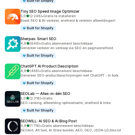
Built for Shopify
Tiny SEO Speed Image Optimizer
van 5 sterren
5,0
(2.248)
•
Gratis te installeren
2248 recensies in totaal
Boost SEO & AI-verkeer, snelheid & verklein afbeeldingen!
Built for Shopify
Sherpas: Smart SEO
van 5 sterren
4,9
(849)
•
Gratis abonnement beschikbaar
849 recensies in totaal
Genereer verkeer en verkoop via SEO en paginasnelheid.
Built for Shopify
ChatGPT AI Product Description
van 5 sterren
4,9
(458)
•
Gratis abonnement beschikbaar
458 recensies in totaal
Genereer SEO-productbeschrijvingen met ChatGPT - In bulk
Built for Shopify
SEOLab — Alles‑in‑één SEO
van 5 sterren
5,0
(2.318)
•
Gratis
2318 recensies in totaal
SEO-ranking, afbeelding-optimalisatie, snelheid & links
Built for Shopify
SEOWILL: AI SEO & AI Blog Post
van 5 sterren
4,9
(1.718)
•
Gratis abonnement beschikbaar
1718 recensies in totaal
SEOAnt, Alt text, AI Store builder, AEO, GEO, JSON-LD,llms.txt