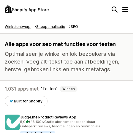
Shopify App Store
Winkelontwerp
Siteoptimalisatie
SEO
Alle apps voor seo met functies voor testen
Optimaliseer je winkel en lok bezoekers via
zoeken. Voeg alt-tekst toe aan afbeeldingen,
herstel gebroken links en maak metatags.
1.031 apps met
Testen
Wissen
Built for Shopify
Judge.me Product Reviews App
van 5 sterren
5,0
(43.109)
•
Gratis abonnement beschikbaar
43109 recensies in totaal
Onbeperkt reviews, beoordelingen en testimonials