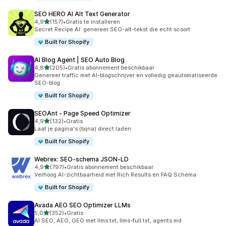
SEO HERO AI Alt Text Generator
van 5 sterren
4,9
(157)
•
Gratis te installeren
157 recensies in totaal
Secret Recipe AI: genereer SEO-alt-tekst die echt scoort
Built for Shopify
AI Blog Agent | SEO Auto Blog
van 5 sterren
4,8
(205)
•
Gratis abonnement beschikbaar
205 recensies in totaal
Genereer traffic met AI-blogschrijver en volledig geautomatiseerde
SEO-blog
Built for Shopify
SEOAnt ‑ Page Speed Optimizer
van 5 sterren
4,9
(132)
•
Gratis
132 recensies in totaal
Laat je pagina's (bijna) direct laden
Built for Shopify
Webrex: SEO‑schema JSON‑LD
van 5 sterren
4,9
(797)
•
Gratis abonnement beschikbaar
797 recensies in totaal
Verhoog AI-zichtbaarheid met Rich Results en FAQ Schema
Built for Shopify
Avada AEO SEO Optimizer LLMs
van 5 sterren
5,0
(352)
•
Gratis
352 recensies in totaal
AI SEO, AEO, GEO met llms.txt, llms-full.txt, agents.md