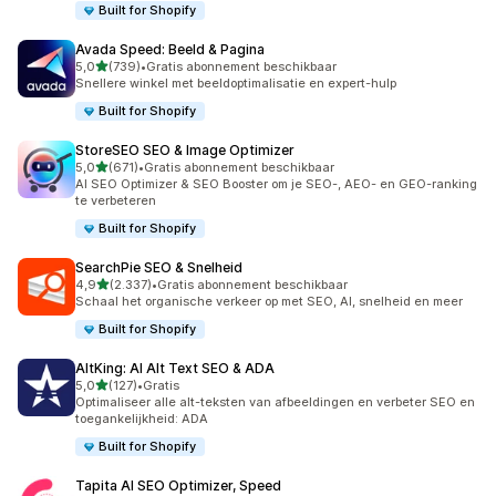
Built for Shopify
Avada Speed: Beeld & Pagina
van 5 sterren
5,0
(739)
•
Gratis abonnement beschikbaar
739 recensies in totaal
Snellere winkel met beeldoptimalisatie en expert-hulp
Built for Shopify
StoreSEO SEO & Image Optimizer
van 5 sterren
5,0
(671)
•
Gratis abonnement beschikbaar
671 recensies in totaal
AI SEO Optimizer & SEO Booster om je SEO-, AEO- en GEO-ranking
te verbeteren
Built for Shopify
SearchPie SEO & Snelheid
van 5 sterren
4,9
(2.337)
•
Gratis abonnement beschikbaar
2337 recensies in totaal
Schaal het organische verkeer op met SEO, AI, snelheid en meer
Built for Shopify
AltKing: AI Alt Text SEO & ADA
van 5 sterren
5,0
(127)
•
Gratis
127 recensies in totaal
Optimaliseer alle alt-teksten van afbeeldingen en verbeter SEO en
toegankelijkheid: ADA
Built for Shopify
Tapita AI SEO Optimizer, Speed