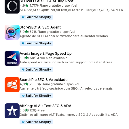
SEOWILL: AI SEO & AI Blog Post
de 5 estrelas
4,9
(1.717)
•
Plano gratuito disponível
1717 total de avaliações
SEOAnt,SEO Optimizer,Alt text,AI Store Builder,AEO,GEO,JSON-LD
Built for Shopify
StoreSEO: AI SEO Agent
de 5 estrelas
5,0
(671)
•
Plano gratuito disponível
671 total de avaliações
Agente de SEO AI com otimizador para aumentar vendas
Built for Shopify
Avada Image & Page Speed Up
de 5 estrelas
5,0
(738)
•
Free plan available
738 total de avaliações
Auto speed optimization with expert support for faster stores
Built for Shopify
SearchPie SEO & Velocidade
de 5 estrelas
4,9
(2.336)
•
Plano gratuito disponível
2336 total de avaliações
Aumente o tráfego orgânico com SEO, IA, velocidade e mais
Built for Shopify
AltKing: AI Alt Text SEO & ADA
de 5 estrelas
5,0
(126)
•
Free
126 total de avaliações
Optimize all image ALT Texts, improve SEO & Accessibility: ADA
Built for Shopify