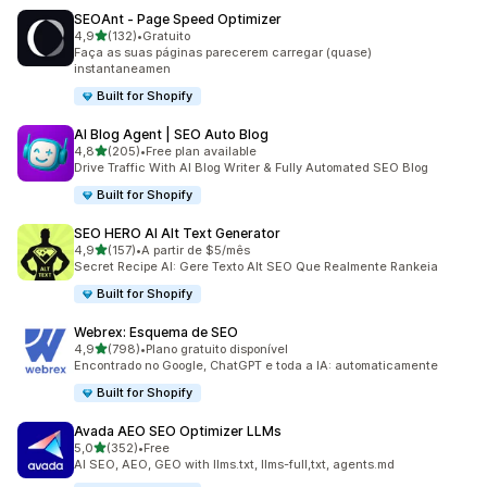
SEOAnt ‑ Page Speed Optimizer
de 5 estrelas
4,9
(132)
•
Gratuito
132 total de avaliações
Faça as suas páginas parecerem carregar (quase)
instantaneamen
Built for Shopify
AI Blog Agent | SEO Auto Blog
de 5 estrelas
4,8
(205)
•
Free plan available
205 total de avaliações
Drive Traffic With AI Blog Writer & Fully Automated SEO Blog
Built for Shopify
SEO HERO AI Alt Text Generator
de 5 estrelas
4,9
(157)
•
A partir de $5/mês
157 total de avaliações
Secret Recipe AI: Gere Texto Alt SEO Que Realmente Rankeia
Built for Shopify
Webrex: Esquema de SEO
de 5 estrelas
4,9
(798)
•
Plano gratuito disponível
798 total de avaliações
Encontrado no Google, ChatGPT e toda a IA: automaticamente
Built for Shopify
Avada AEO SEO Optimizer LLMs
de 5 estrelas
5,0
(352)
•
Free
352 total de avaliações
AI SEO, AEO, GEO with llms.txt, llms-full,txt, agents.md