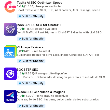
Tapita AI SEO Optimizer, Speed
de 5 estrelas
5,0
(2.446)
•
Free plan available
2446 total de avaliações
Boost traffic with SEO, GEO, AEO booster, AI SEO image, speed
Built for Shopify
IndexGPT: AI SEO for ChatGPT
de 5 estrelas
4,9
(118)
•
Free plan available
118 total de avaliações
Get AI Traffic & Rank Higher in ChatGPT & Gemini with LLM SEO
Built for Shopify
VF Image Resizer+
de 5 estrelas
5,0
(425)
•
Free to install
425 total de avaliações
Bulk Image Resize for a Pro Look, Image Compress & AI Alt Text
Built for Shopify
BOOSTER SEO
de 5 estrelas
4,8
(5.263)
•
Plano gratuito disponível
5263 total de avaliações
SEO Booster + Optimizador de imagem para mais resultado de SEO
Built for Shopify
Avada SEO Velocidade & Imagens
de 5 estrelas
4,9
(4.329)
•
Plano gratuito disponível
4329 total de avaliações
Otimização de SEO, imagens, velocidade, dados estruturados
Built for Shopify