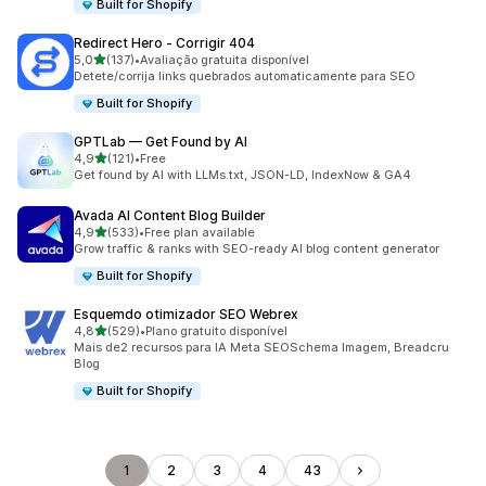
Built for Shopify
Redirect Hero ‑ Corrigir 404
de 5 estrelas
5,0
(137)
•
Avaliação gratuita disponível
137 total de avaliações
Detete/corrija links quebrados automaticamente para SEO
Built for Shopify
GPTLab — Get Found by AI
de 5 estrelas
4,9
(121)
•
Free
121 total de avaliações
Get found by AI with LLMs.txt, JSON-LD, IndexNow & GA4
Avada AI Content Blog Builder
de 5 estrelas
4,9
(533)
•
Free plan available
533 total de avaliações
Grow traffic & ranks with SEO-ready AI blog content generator
Built for Shopify
Esquemdo otimizador SEO Webrex
de 5 estrelas
4,8
(529)
•
Plano gratuito disponível
529 total de avaliações
Mais de2 recursos para IA Meta SEOSchema Imagem, Breadcru
BIog
Built for Shopify
1
2
3
4
43