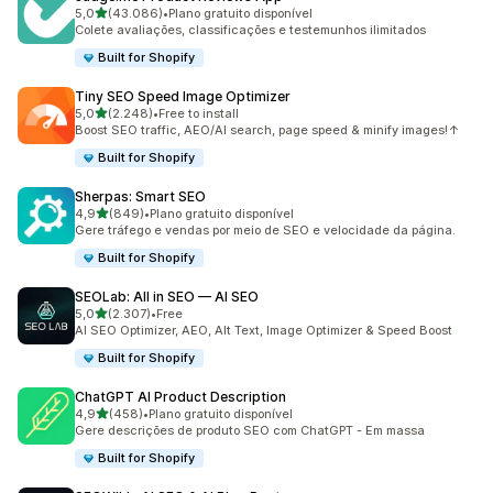
de 5 estrelas
5,0
(43.086)
•
Plano gratuito disponível
43086 total de avaliações
Colete avaliações, classificações e testemunhos ilimitados
Built for Shopify
Tiny SEO Speed Image Optimizer
de 5 estrelas
5,0
(2.248)
•
Free to install
2248 total de avaliações
Boost SEO traffic, AEO/AI search, page speed & minify images!↑
Built for Shopify
Sherpas: Smart SEO
de 5 estrelas
4,9
(849)
•
Plano gratuito disponível
849 total de avaliações
Gere tráfego e vendas por meio de SEO e velocidade da página.
Built for Shopify
SEOLab: All in SEO — AI SEO
de 5 estrelas
5,0
(2.307)
•
Free
2307 total de avaliações
AI SEO Optimizer, AEO, Alt Text, Image Optimizer & Speed Boost
Built for Shopify
ChatGPT AI Product Description
de 5 estrelas
4,9
(458)
•
Plano gratuito disponível
458 total de avaliações
Gere descrições de produto SEO com ChatGPT - Em massa
Built for Shopify