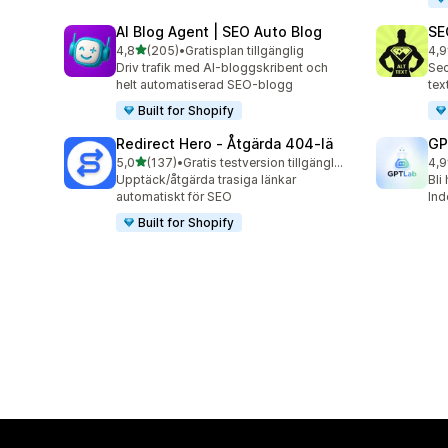
AI Blog Agent | SEO Auto Blog
SE
av 5 stjärnor
4,8
(205)
•
Gratisplan tillgänglig
4,9
205 recensioner totalt
157
Driv trafik med AI-bloggskribent och
Sec
helt automatiserad SEO-blogg
tex
Built for Shopify
Redirect Hero ‑ Åtgärda 404‑lä
GP
av 5 stjärnor
5,0
(137)
•
Gratis testversion tillgänglig
4,9
137 recensioner totalt
121
Upptäck/åtgärda trasiga länkar
Bli
automatiskt för SEO
In
Built for Shopify