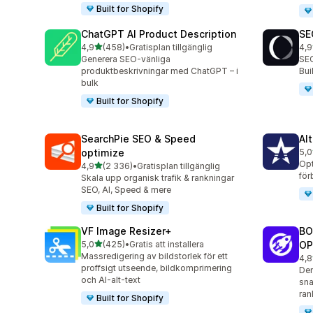
Built for Shopify
ChatGPT AI Product Description
SE
av 5 stjärnor
4,9
(458)
•
Gratisplan tillgänglig
4,9
458 recensioner totalt
171
Generera SEO-vänliga
SEO
produktbeskrivningar med ChatGPT – i
Bu
bulk
Built for Shopify
SearchPie SEO & Speed
Al
optimize
5,0
126
Opt
av 5 stjärnor
4,9
(2 336)
•
Gratisplan tillgänglig
2336 recensioner totalt
för
Skala upp organisk trafik & rankningar
SEO, AI, Speed & mere
Built for Shopify
VF Image Resizer+
BO
av 5 stjärnor
5,0
(425)
•
Gratis att installera
OP
425 recensioner totalt
Massredigering av bildstorlek för ett
4,8
526
proffsigt utseende, bildkomprimering
Den
och AI-alt-text
sna
ran
Built for Shopify