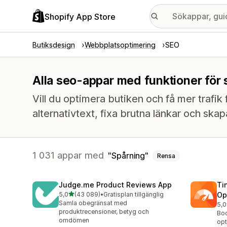
Shopify App Store
Butiksdesign
Webbplatsoptimering
SEO
Alla seo-appar med funktioner för 
Vill du optimera butiken och få mer trafik
alternativtext, fixa brutna länkar och ska
1 031 appar med
Spårning
Rensa
Judge.me Product Reviews App
Ti
av 5 stjärnor
5,0
(43 089)
•
Gratisplan tillgänglig
Op
43089 recensioner totalt
Samla obegränsat med
5,0
224
produktrecensioner, betyg och
Boo
omdömen
opt