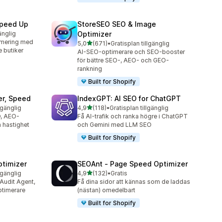
Speed Up
StoreSEO SEO & Image
änglig
Optimizer
imering med
av 5 stjärnor
5,0
(671)
•
Gratisplan tillgänglig
671 recensioner totalt
 butiker
AI-SEO-optimerare och SEO-booster
för bättre SEO-, AEO- och GEO-
rankning
Built for Shopify
er, Speed
IndexGPT: AI SEO for ChatGPT
av 5 stjärnor
lgänglig
4,9
(118)
•
Gratisplan tillgänglig
118 recensioner totalt
O, AEO-
Få AI-trafik och ranka högre i ChatGPT
 hastighet
och Gemini med LLM SEO
Built for Shopify
ptimizer
SEOAnt ‑ Page Speed Optimizer
av 5 stjärnor
lgänglig
4,9
(132)
•
Gratis
132 recensioner totalt
 Audit Agent,
Få dina sidor att kännas som de laddas
ptimerare
(nästan) omedelbart
Built for Shopify