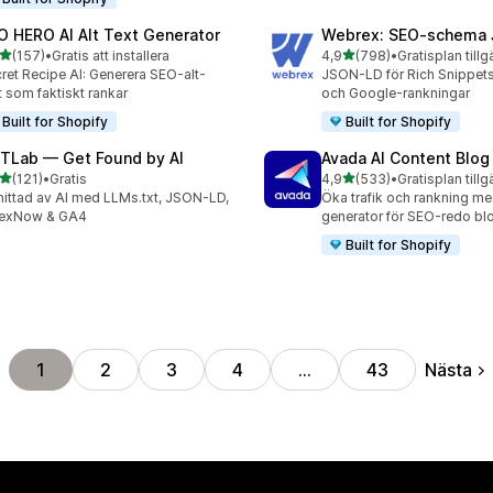
O HERO AI Alt Text Generator
Webrex: SEO‑schema
av 5 stjärnor
av 5 stjärnor
(157)
•
Gratis att installera
4,9
(798)
•
Gratisplan tillg
 recensioner totalt
798 recensioner totalt
ret Recipe AI: Generera SEO-alt-
JSON-LD för Rich Snippets
t som faktiskt rankar
och Google-rankningar
Built for Shopify
Built for Shopify
TLab — Get Found by AI
Avada AI Content Blog
av 5 stjärnor
av 5 stjärnor
(121)
•
Gratis
4,9
(533)
•
Gratisplan tillg
 recensioner totalt
533 recensioner totalt
 hittad av AI med LLMs.txt, JSON-LD,
Öka trafik och rankning me
dexNow & GA4
generator för SEO-redo bl
Built for Shopify
Nästa
1
2
3
4
…
43