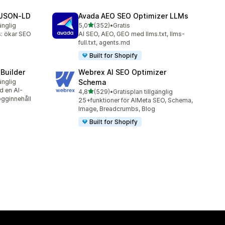
 JSON‑LD
Avada AEO SEO Optimizer LLMs
av 5 stjärnor
änglig
5,0
(352)
•
Gratis
352 recensioner totalt
: ökar SEO
AI SEO, AEO, GEO med llms.txt, llms-
full.txt, agents.md
Built for Shopify
 Builder
Webrex AI SEO Optimizer
änglig
Schema
d en AI-
av 5 stjärnor
4,8
(529)
•
Gratisplan tillgänglig
529 recensioner totalt
ogginnehåll
25+funktioner för AIMeta SEO, Schema,
Image, Breadcrumbs, Blog
Built for Shopify