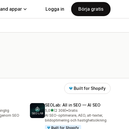
land appar
Logga in
Börja gratis
Built for Shopify
SEOLab: All in SEO — AI SEO
av 5 stjärnor
änglig
5,0
(2 308)
•
Gratis
2308 recensioner totalt
ng genom SEO
AI SEO-optimerare, AEO, alt-texter,
bildoptimering och hastighetsökning
Built for Shopify