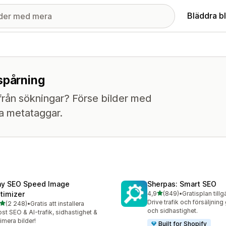
Bläddra b
spårning
 från sökningar? Förse bilder med
pa metataggar.
ny SEO Speed Image
Sherpas: Smart SEO
av 5 stjärnor
timizer
4,9
(849)
•
Gratisplan tillg
849 recensioner totalt
Drive trafik och försäljni
av 5 stjärnor
(2 248)
•
Gratis att installera
8 recensioner totalt
och sidhastighet.
st SEO & AI-trafik, sidhastighet &
imera bilder!
Built for Shopify