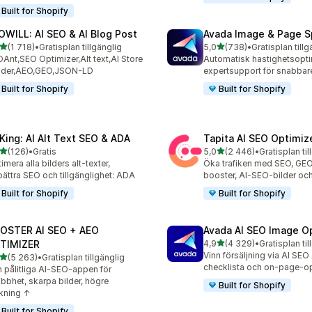
Built for Shopify
OWILL: AI SEO & AI Blog Post
Avada Image & Page 
av 5 stjärnor
av 5 stjärnor
(1 718)
•
Gratisplan tillgänglig
5,0
(738)
•
Gratisplan tillg
8 recensioner totalt
738 recensioner totalt
Ant,SEO Optimizer,Alt text,AI Store
Automatisk hastighetsopt
ilder,AEO,GEO,JSON-LD
expertsupport för snabbare
Built for Shopify
Built for Shopify
tKing: AI Alt Text SEO & ADA
Tapita AI SEO Optimiz
av 5 stjärnor
av 5 stjärnor
(126)
•
Gratis
5,0
(2 446)
•
Gratisplan til
 recensioner totalt
2446 recensioner totalt
imera alla bilders alt-texter,
Öka trafiken med SEO, GE
bättra SEO och tillgänglighet: ADA
booster, AI-SEO-bilder och
Built for Shopify
Built for Shopify
OSTER AI SEO + AEO
Avada AI SEO Image O
av 5 stjärnor
TIMIZER
4,9
(4 329)
•
Gratisplan til
4329 recensioner totalt
Vinn försäljning via AI SEO
av 5 stjärnor
(5 263)
•
Gratisplan tillgänglig
3 recensioner totalt
checklista och on-page-o
 pålitliga AI-SEO-appen för
bbhet, skarpa bilder, högre
Built for Shopify
kning ↑
Built for Shopify