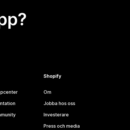
app?
Shopify
lpcenter
Om
ntation
Jobba hos oss
mmunity
Investerare
Press och media