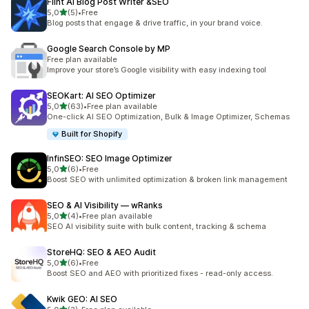
Flint AI Blog Post Writer &SEO
z 5 hvězd
5,0
(5)
•
Free
Celkový počet recenzí: 5
Blog posts that engage & drive traffic, in your brand voice.
Google Search Console by MP
Free plan available
Improve your store’s Google visibility with easy indexing tool
SEOKart: AI SEO Optimizer
z 5 hvězd
5,0
(63)
•
Free plan available
Celkový počet recenzí: 63
One-click AI SEO Optimization, Bulk & Image Optimizer, Schemas
Built for Shopify
InfinSEO: SEO Image Optimizer
z 5 hvězd
5,0
(6)
•
Free
Celkový počet recenzí: 6
Boost SEO with unlimited optimization & broken link management
SEO & AI Visibility — wRanks
z 5 hvězd
5,0
(4)
•
Free plan available
Celkový počet recenzí: 4
SEO AI visibility suite with bulk content, tracking & schema
StoreHQ: SEO & AEO Audit
z 5 hvězd
5,0
(6)
•
Free
Celkový počet recenzí: 6
Boost SEO and AEO with prioritized fixes - read-only access.
Kwik GEO: AI SEO