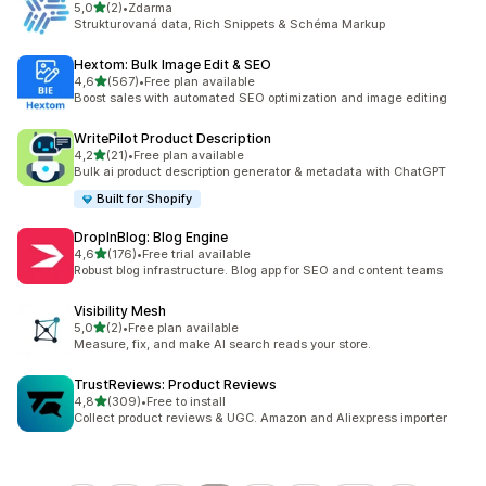
z 5 hvězd
5,0
(2)
•
Zdarma
Celkový počet recenzí: 2
Strukturovaná data, Rich Snippets & Schéma Markup
Hextom: Bulk Image Edit & SEO
z 5 hvězd
4,6
(567)
•
Free plan available
Celkový počet recenzí: 567
Boost sales with automated SEO optimization and image editing
WritePilot Product Description
z 5 hvězd
4,2
(21)
•
Free plan available
Celkový počet recenzí: 21
Bulk ai product description generator & metadata with ChatGPT
Built for Shopify
DropInBlog: Blog Engine
z 5 hvězd
4,6
(176)
•
Free trial available
Celkový počet recenzí: 176
Robust blog infrastructure. Blog app for SEO and content teams
Visibility Mesh
z 5 hvězd
5,0
(2)
•
Free plan available
Celkový počet recenzí: 2
Measure, fix, and make AI search reads your store.
TrustReviews: Product Reviews
z 5 hvězd
4,8
(309)
•
Free to install
Celkový počet recenzí: 309
Collect product reviews & UGC. Amazon and Aliexpress importer