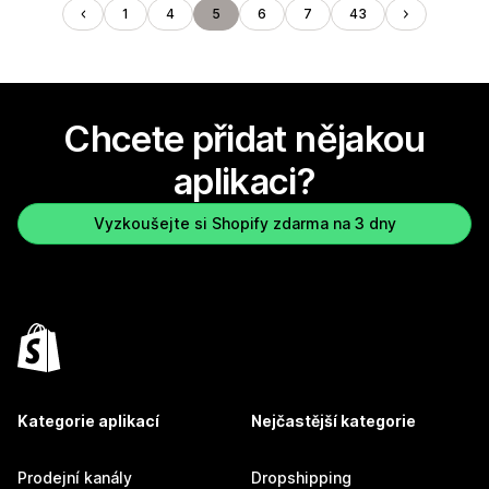
1
4
5
6
7
43
Chcete přidat nějakou
aplikaci?
Vyzkoušejte si Shopify zdarma na 3 dny
Kategorie aplikací
Nejčastější kategorie
Prodejní kanály
Dropshipping