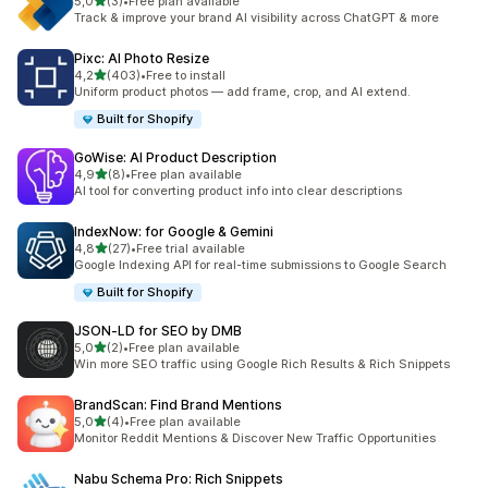
z 5 hvězd
5,0
(3)
•
Free plan available
Celkový počet recenzí: 3
Track & improve your brand AI visibility across ChatGPT & more
Pixc: AI Photo Resize
z 5 hvězd
4,2
(403)
•
Free to install
Celkový počet recenzí: 403
Uniform product photos — add frame, crop, and AI extend.
Built for Shopify
GoWise: AI Product Description
z 5 hvězd
4,9
(8)
•
Free plan available
Celkový počet recenzí: 8
AI tool for converting product info into clear descriptions
IndexNow: for Google & Gemini
z 5 hvězd
4,8
(27)
•
Free trial available
Celkový počet recenzí: 27
Google Indexing API for real-time submissions to Google Search
Built for Shopify
JSON‑LD for SEO by DMB
z 5 hvězd
5,0
(2)
•
Free plan available
Celkový počet recenzí: 2
Win more SEO traffic using Google Rich Results & Rich Snippets
BrandScan: Find Brand Mentions
z 5 hvězd
5,0
(4)
•
Free plan available
Celkový počet recenzí: 4
Monitor Reddit Mentions & Discover New Traffic Opportunities
Nabu Schema Pro: Rich Snippets