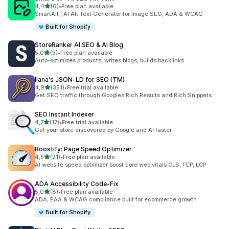
z 5 hvězd
4,4
(6)
•
Free plan available
Celkový počet recenzí: 6
SmartAlt | AI Alt Text Generator for Image SEO, ADA & WCAG
Built for Shopify
StoreRanker AI SEO & AI Blog
z 5 hvězd
5,0
(5)
•
Free plan available
Celkový počet recenzí: 5
Auto-optimizes products, writes blogs, builds backlinks.
Ilana's JSON‑LD for SEO (TM)
z 5 hvězd
4,9
(351)
•
Free trial available
Celkový počet recenzí: 351
Get SEO traffic through Googles Rich Results and Rich Snippets
SEO Instant Indexer
z 5 hvězd
4,7
(17)
•
Free trial available
Celkový počet recenzí: 17
Get your store discovered by Google and AI faster
Boostify: Page Speed Optimizer
z 5 hvězd
4,5
(21)
•
Free plan available
Celkový počet recenzí: 21
AI website speed optimizer boost core web vitals CLS, FCP, LCP
ADA Accessibility Code‑Fix
z 5 hvězd
5,0
(8)
•
Free plan available
Celkový počet recenzí: 8
ADA, EAA & WCAG compliance built for ecommerce growth
Built for Shopify