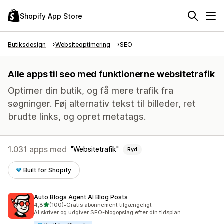
Shopify App Store
Butiksdesign
Websiteoptimering
SEO
Alle apps til seo med funktionerne websitetrafik
Optimer din butik, og få mere trafik fra
søgninger. Føj alternativ tekst til billeder, ret
brudte links, og opret metatags.
1.031 apps med
Websitetrafik
Ryd
Built for Shopify
Auto Blogs Agent AI Blog Posts
ud af 5 stjerner
4,8
(100)
•
Gratis abonnement tilgængeligt
100 anmeldelser i alt
AI skriver og udgiver SEO-blogopslag efter din tidsplan.