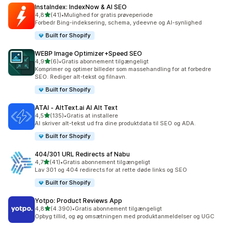
InstaIndex: IndexNow & AI SEO
ud af 5 stjerner
4,8
(41)
•
Mulighed for gratis prøveperiode
41 anmeldelser i alt
Forbedr Bing-indeksering, schema, ydeevne og AI-synlighed
Built for Shopify
WEBP Image Optimizer+Speed SEO
ud af 5 stjerner
4,9
(6)
•
Gratis abonnement tilgængeligt
6 anmeldelser i alt
Komprimer og optimer billeder som massehandling for at forbedre
SEO. Rediger alt-tekst og filnavn.
Built for Shopify
ATAI ‑ AltText.ai AI Alt Text
ud af 5 stjerner
4,5
(135)
•
Gratis at installere
135 anmeldelser i alt
AI skriver alt-tekst ud fra dine produktdata til SEO og ADA.
Built for Shopify
404/301 URL Redirects af Nabu
ud af 5 stjerner
4,7
(41)
•
Gratis abonnement tilgængeligt
41 anmeldelser i alt
Lav 301 og 404 redirects for at rette døde links og SEO
Built for Shopify
Yotpo: Product Reviews App
ud af 5 stjerner
4,8
(4.390)
•
Gratis abonnement tilgængeligt
4390 anmeldelser i alt
Opbyg tillid, og øg omsætningen med produktanmeldelser og UGC