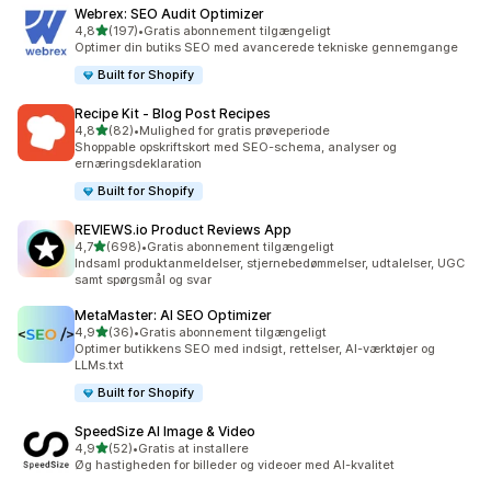
Webrex: SEO Audit Optimizer
ud af 5 stjerner
4,8
(197)
•
Gratis abonnement tilgængeligt
197 anmeldelser i alt
Optimer din butiks SEO med avancerede tekniske gennemgange
Built for Shopify
Recipe Kit ‑ Blog Post Recipes
ud af 5 stjerner
4,8
(82)
•
Mulighed for gratis prøveperiode
82 anmeldelser i alt
Shoppable opskriftskort med SEO-schema, analyser og
ernæringsdeklaration
Built for Shopify
REVIEWS.io Product Reviews App
ud af 5 stjerner
4,7
(698)
•
Gratis abonnement tilgængeligt
698 anmeldelser i alt
Indsaml produktanmeldelser, stjernebedømmelser, udtalelser, UGC
samt spørgsmål og svar
MetaMaster: AI SEO Optimizer
ud af 5 stjerner
4,9
(36)
•
Gratis abonnement tilgængeligt
36 anmeldelser i alt
Optimer butikkens SEO med indsigt, rettelser, AI-værktøjer og
LLMs.txt
Built for Shopify
SpeedSize AI Image & Video
ud af 5 stjerner
4,9
(52)
•
Gratis at installere
52 anmeldelser i alt
Øg hastigheden for billeder og videoer med AI-kvalitet