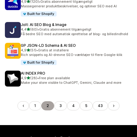
ud af 5 stjerner
4,9
(120)
•
Gratis abonnement tilgængeligt
120 anmeldelser i alt
Massegenerer produktbeskrivelser, og optimer SEO med AI
Built for Shopify
Jolt: AI SEO Blog & Image
ud af 5 stjerner
4,4
(60)
•
Gratis abonnement tilgængeligt
60 anmeldelser i alt
Få bedre SEO med automatisk oprettelse af blog- og billedindhold
GP JSON‑LD Schema & AI SEO
ud af 5 stjerner
4,9
(51)
•
Gratis at installere
51 anmeldelser i alt
Rich snippets og AI-drevne SEO-værktøjer til flere Google-klik
Built for Shopify
AI INDEX PRO
ud af 5 stjerner
4,9
(28)
•
Free plan available
28 anmeldelser i alt
Make your store visible to ChatGPT, Gemini, Claude and more
1
2
3
4
5
43