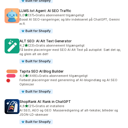
Built for Shopify
LLMS.txt Agent: AI SEO Traffic
ud af 5 stjerner
5,0
(37)
•
Gratis abonnement tilgængeligt
37 anmeldelser i alt
Boost AI SEO-rangeringer, og bliv indekseret på ChatGPT, Gemini
m.fl.
Built for Shopify
ALT SEO: AI Alt Text Generator
ud af 5 stjerner
4,2
(23)
•
Gratis abonnement tilgængeligt
23 anmeldelser i alt
Få bedre placeringer med SEO AI Alt Text på autopilot. Sæt det op,
og glem alt om det!
Built for Shopify
Tapita SEO AI Blog Builder
ud af 5 stjerner
4,9
(448)
•
Gratis abonnement tilgængeligt
448 anmeldelser i alt
Forbedr placeringer med generering af AI-blogindlæg og AI SEO
Optimizer
Built for Shopify
ShopRank AI: Rank in ChatGPT
ud af 5 stjerner
4,8
(21)
•
Gratis at installere
21 anmeldelser i alt
AI SEO, AEO og GEO: Masseredigering af alt-tekster, billeder og
JSON-LD-skemaer
Built for Shopify