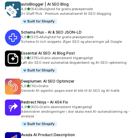
autoBlogger | AI SEO Blog
ud af 5 stjerner
4,9
(64)
•
Mulighed for gratis prøveperiode
64 anmeldelser i alt
2× Staff Pick · Premium automatiseret AI SEO-blogging
Built for Shopify
Schema Plus ‑ AI & SEO JSON‑LD
ud af 5 stjerner
5,0
(531)
•
Mulighed for gratis prøveperiode
531 anmeldelser i alt
Schema til rich snippets: Øger SEO og placeringer på Google
Essential AI SEO: AI Blog Post
ud af 5 stjerner
5,0
(375)
•
Gratis abonnement tilgængeligt
375 anmeldelser i alt
Løft din SEO med automatisk blogskribent og AI-SEO-optimering
Built for Shopify
Deeplumen: AI SEO Optimizer
ud af 5 stjerner
5,0
(10)
•
Gratis
10 anmeldelser i alt
Generér AI-agentic pages med ét klik til AI SEO og AI-trafik
Redirect Ninja – AI 404 Fix
ud af 5 stjerner
4,9
(60)
•
Gratis abonnement tilgængeligt
60 anmeldelser i alt
Administrer omdirigeringer i stor skala med AI-automatisering og -
analyse
Built for Shopify
Avada AI Product Description