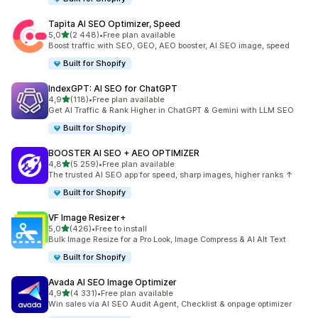
Tapita AI SEO Optimizer, Speed
na 5 gwiazdek
5,0
(2 448)
•
Free plan available
Łączna liczba recenzji: 2448
Boost traffic with SEO, GEO, AEO booster, AI SEO image, speed
Built for Shopify
IndexGPT: AI SEO for ChatGPT
na 5 gwiazdek
4,9
(118)
•
Free plan available
Łączna liczba recenzji: 118
Get AI Traffic & Rank Higher in ChatGPT & Gemini with LLM SEO
Built for Shopify
BOOSTER AI SEO + AEO OPTIMIZER
na 5 gwiazdek
4,8
(5 259)
•
Free plan available
Łączna liczba recenzji: 5259
The trusted AI SEO app for speed, sharp images, higher ranks ↑
Built for Shopify
VF Image Resizer+
na 5 gwiazdek
5,0
(426)
•
Free to install
Łączna liczba recenzji: 426
Bulk Image Resize for a Pro Look, Image Compress & AI Alt Text
Built for Shopify
Avada AI SEO Image Optimizer
na 5 gwiazdek
4,9
(4 331)
•
Free plan available
Łączna liczba recenzji: 4331
Win sales via AI SEO Audit Agent, Checklist & onpage optimizer