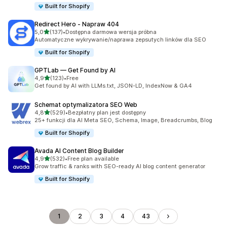
Built for Shopify
Redirect Hero ‑ Napraw 404
na 5 gwiazdek
5,0
(137)
•
Dostępna darmowa wersja próbna
Łączna liczba recenzji: 137
Automatyczne wykrywanie/naprawa zepsutych linków dla SEO
Built for Shopify
GPTLab — Get Found by AI
na 5 gwiazdek
4,9
(123)
•
Free
Łączna liczba recenzji: 123
Get found by AI with LLMs.txt, JSON-LD, IndexNow & GA4
Schemat optymalizatora SEO Web
na 5 gwiazdek
4,8
(529)
•
Bezpłatny plan jest dostępny
Łączna liczba recenzji: 529
25+ funkcji dla AI Meta SEO, Schema, Image, Breadcrumbs, Blog
Built for Shopify
Avada AI Content Blog Builder
na 5 gwiazdek
4,9
(532)
•
Free plan available
Łączna liczba recenzji: 532
Grow traffic & ranks with SEO-ready AI blog content generator
Built for Shopify
1
2
3
4
43