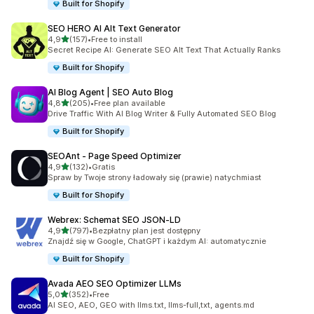
Built for Shopify
SEO HERO AI Alt Text Generator
na 5 gwiazdek
4,9
(157)
•
Free to install
Łączna liczba recenzji: 157
Secret Recipe AI: Generate SEO Alt Text That Actually Ranks
Built for Shopify
AI Blog Agent | SEO Auto Blog
na 5 gwiazdek
4,8
(205)
•
Free plan available
Łączna liczba recenzji: 205
Drive Traffic With AI Blog Writer & Fully Automated SEO Blog
Built for Shopify
SEOAnt ‑ Page Speed Optimizer
na 5 gwiazdek
4,9
(132)
•
Gratis
Łączna liczba recenzji: 132
Spraw by Twoje strony ładowały się (prawie) natychmiast
Built for Shopify
Webrex: Schemat SEO JSON‑LD
na 5 gwiazdek
4,9
(797)
•
Bezpłatny plan jest dostępny
Łączna liczba recenzji: 797
Znajdź się w Google, ChatGPT i każdym AI: automatycznie
Built for Shopify
Avada AEO SEO Optimizer LLMs
na 5 gwiazdek
5,0
(352)
•
Free
Łączna liczba recenzji: 352
AI SEO, AEO, GEO with llms.txt, llms-full,txt, agents.md