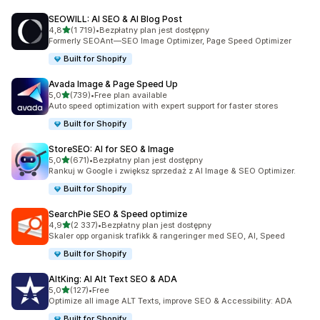
SEOWILL: AI SEO & AI Blog Post
na 5 gwiazdek
4,8
(1 719)
•
Bezpłatny plan jest dostępny
Łączna liczba recenzji: 1719
Formerly SEOAnt—SEO Image Optimizer, Page Speed Optimizer
Built for Shopify
Avada Image & Page Speed Up
na 5 gwiazdek
5,0
(739)
•
Free plan available
Łączna liczba recenzji: 739
Auto speed optimization with expert support for faster stores
Built for Shopify
StoreSEO: AI for SEO & Image
na 5 gwiazdek
5,0
(671)
•
Bezpłatny plan jest dostępny
Łączna liczba recenzji: 671
Rankuj w Google i zwiększ sprzedaż z AI Image & SEO Optimizer.
Built for Shopify
SearchPie SEO & Speed optimize
na 5 gwiazdek
4,9
(2 337)
•
Bezpłatny plan jest dostępny
Łączna liczba recenzji: 2337
Skaler opp organisk trafikk & rangeringer med SEO, AI, Speed
Built for Shopify
AltKing: AI Alt Text SEO & ADA
na 5 gwiazdek
5,0
(127)
•
Free
Łączna liczba recenzji: 127
Optimize all image ALT Texts, improve SEO & Accessibility: ADA
Built for Shopify