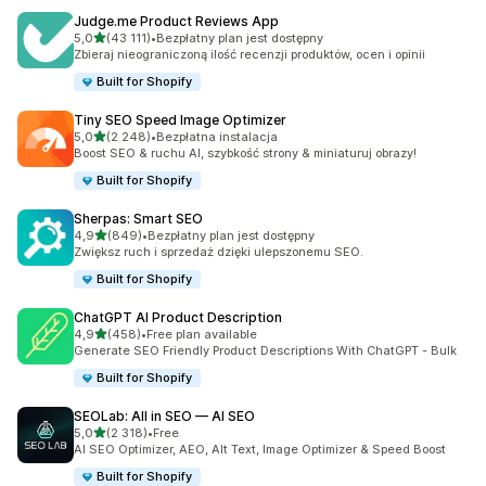
Judge.me Product Reviews App
na 5 gwiazdek
5,0
(43 111)
•
Bezpłatny plan jest dostępny
Łączna liczba recenzji: 43111
Zbieraj nieograniczoną ilość recenzji produktów, ocen i opinii
Built for Shopify
Tiny SEO Speed Image Optimizer
na 5 gwiazdek
5,0
(2 248)
•
Bezpłatna instalacja
Łączna liczba recenzji: 2248
Boost SEO & ruchu AI, szybkość strony & miniaturuj obrazy!
Built for Shopify
Sherpas: Smart SEO
na 5 gwiazdek
4,9
(849)
•
Bezpłatny plan jest dostępny
Łączna liczba recenzji: 849
Zwiększ ruch i sprzedaż dzięki ulepszonemu SEO.
Built for Shopify
ChatGPT AI Product Description
na 5 gwiazdek
4,9
(458)
•
Free plan available
Łączna liczba recenzji: 458
Generate SEO Friendly Product Descriptions With ChatGPT - Bulk
Built for Shopify
SEOLab: All in SEO — AI SEO
na 5 gwiazdek
5,0
(2 318)
•
Free
Łączna liczba recenzji: 2318
AI SEO Optimizer, AEO, Alt Text, Image Optimizer & Speed Boost
Built for Shopify