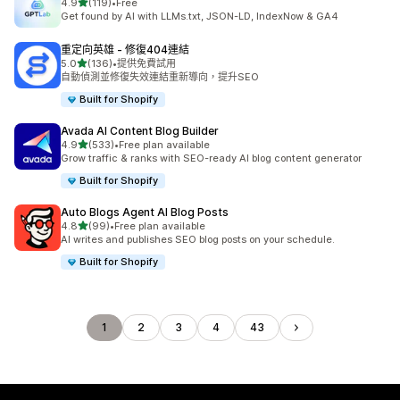
滿分 5 顆星
4.9
(119)
•
Free
共有 119 則評價
Get found by AI with LLMs.txt, JSON-LD, IndexNow & GA4
重定向英雄 ‑ 修復404連結
滿分 5 顆星
5.0
(136)
•
提供免費試用
共有 136 則評價
自動偵測並修復失效連結重新導向，提升SEO
Built for Shopify
Avada AI Content Blog Builder
滿分 5 顆星
4.9
(533)
•
Free plan available
共有 533 則評價
Grow traffic & ranks with SEO-ready AI blog content generator
Built for Shopify
Auto Blogs Agent AI Blog Posts
滿分 5 顆星
4.8
(99)
•
Free plan available
共有 99 則評價
AI writes and publishes SEO blog posts on your schedule.
Built for Shopify
1
2
3
4
43