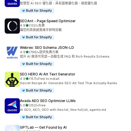
共有 4330 則評價
智慧型 AI SEO 優化器，具有圖像優化器、速度優化器
Built for Shopify
SEOAnt ‑ Page Speed Optimizer
滿分 5 顆星
4.9
(132)
•
免費
共有 132 則評價
讓您的頁面感覺幾乎即時加載
Built for Shopify
Webrex: SEO Schema JSON‑LD
滿分 5 顆星
4.9
(796)
•
提供免費方案
共有 796 則評價
提升 AI 搜尋可見度—自動生成 FAQ 和 Rich Results Schema
Built for Shopify
SEO HERO AI Alt Text Generator
滿分 5 顆星
4.9
(157)
•
Free to install
共有 157 則評價
Secret Recipe AI: Generate SEO Alt Text That Actually Ranks
Built for Shopify
Avada AEO SEO Optimizer LLMs
滿分 5 顆星
5.0
(352)
•
Free
共有 352 則評價
AI SEO, AEO, GEO with llms.txt, llms-full,txt, agents.md
Built for Shopify
GPTLab — Get Found by AI