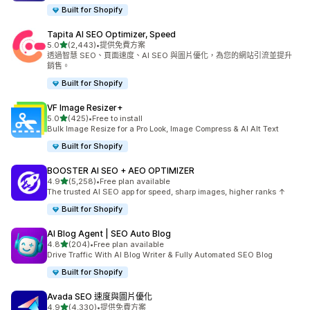
Built for Shopify
Tapita AI SEO Optimizer, Speed
滿分 5 顆星
5.0
(2,443)
•
提供免費方案
共有 2443 則評價
透過智慧 SEO、頁面速度、AI SEO 與圖片優化，為您的網站引流並提升
銷售。
Built for Shopify
VF Image Resizer+
滿分 5 顆星
5.0
(425)
•
Free to install
共有 425 則評價
Bulk Image Resize for a Pro Look, Image Compress & AI Alt Text
Built for Shopify
BOOSTER AI SEO + AEO OPTIMIZER
滿分 5 顆星
4.9
(5,258)
•
Free plan available
共有 5258 則評價
The trusted AI SEO app for speed, sharp images, higher ranks ↑
Built for Shopify
AI Blog Agent | SEO Auto Blog
滿分 5 顆星
4.8
(204)
•
Free plan available
共有 204 則評價
Drive Traffic With AI Blog Writer & Fully Automated SEO Blog
Built for Shopify
Avada SEO 速度與圖片優化
滿分 5 顆星
4.9
(4,330)
•
提供免費方案