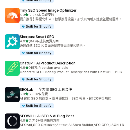
Built for Shopify
Tiny SEO Speed Image Optimizer
滿分 5 顆星
5.0
(2,245)
•
免費安裝
共有 2245 則評價
提升搜尋引擎優化和人工智慧搜尋流量，加快頁面載入速度並壓縮圖片！
Built for Shopify
Sherpas: Smart SEO
滿分 5 顆星
4.9
(849)
•
提供免費方案
共有 849 則評價
通過改進 SEO 和頁面速度來提高流量和銷售。
Built for Shopify
ChatGPT AI Product Description
滿分 5 顆星
4.9
(457)
•
Free plan available
共有 457 則評價
Generate SEO Friendly Product Descriptions With ChatGPT - Bulk
Built for Shopify
SEOLab — 全方位 SEO 工具套件
滿分 5 顆星
5.0
(2,302)
•
免費
共有 2302 則評價
AI 智能 SEO 加速器 + 圖片優化器、SEO 報告、替代文字等功能
Built for Shopify
SEOWILL: AI SEO & AI Blog Post
滿分 5 顆星
4.9
(1,716)
•
提供免費方案
共有 1716 則評價
SEOAnt,SEO Optimizer,Alt text,AI Store Builder,AEO,GEO,JSON-LD