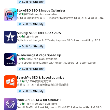
Built for Shopify
StoreSEO SEO & Image Optimizer
滿分 5 顆星
5.0
(671)
•
Free plan available
共有 671 則評價
AI SEO Optimizer & SEO Booster to Improve SEO, AEO & GEO Rank
Built for Shopify
AltKing: AI Alt Text SEO & ADA
滿分 5 顆星
5.0
(125)
•
Free
共有 125 則評價
Optimize all image ALT Texts, improve SEO & Accessibility: ADA
Built for Shopify
Avada Image & Page Speed Up
滿分 5 顆星
5.0
(738)
•
Free plan available
共有 738 則評價
Auto speed optimization with expert support for faster stores
Built for Shopify
SearchPie SEO & Speed optimize
滿分 5 顆星
4.9
(2,335)
•
提供免費方案
共有 2335 則評價
透過 SEO、AI、速度等擴大自然流量和排名
Built for Shopify
IndexGPT: AI SEO for ChatGPT
滿分 5 顆星
4.9
(116)
•
Free plan available
共有 116 則評價
Get AI Traffic & Rank Higher in ChatGPT & Gemini with LLM SEO