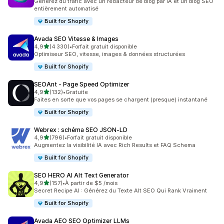
Générez du trafic avec un rédacteur de blog par IA et un blog SEO
entièrement automatisé
Built for Shopify
Avada SEO Vitesse & Images
étoile(s) sur 5
4,9
(4 330)
•
Forfait gratuit disponible
4330 avis au total
Optimiseur SEO, vitesse, images & données structurées
Built for Shopify
SEOAnt ‑ Page Speed Optimizer
étoile(s) sur 5
4,9
(132)
•
Gratuite
132 avis au total
Faites en sorte que vos pages se chargent (presque) instantané
Built for Shopify
Webrex : schéma SEO JSON‑LD
étoile(s) sur 5
4,9
(796)
•
Forfait gratuit disponible
796 avis au total
Augmentez la visibilité IA avec Rich Results et FAQ Schema
Built for Shopify
SEO HERO AI Alt Text Generator
étoile(s) sur 5
4,9
(157)
•
À partir de $5 /mois
157 avis au total
Secret Recipe AI : Générez du Texte Alt SEO Qui Rank Vraiment
Built for Shopify
Avada AEO SEO Optimizer LLMs