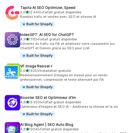
Tapita AI SEO Optimizer, Speed
étoile(s) sur 5
5,0
(2 440)
•
Forfait gratuit disponible
2440 avis au total
Boostez trafic et ventes avec SEO et vitesse IA
Built for Shopify
IndexGPT: AI SEO for ChatGPT
étoile(s) sur 5
4,9
(115)
•
Forfait gratuit disponible
115 avis au total
Générez du trafic via l’IA et améliorez votre classement sur
ChatGPT et Gemini grâce au SEO pour LLM
Built for Shopify
VF Image Resizer+
étoile(s) sur 5
5,0
(425)
•
Installation gratuite
425 avis au total
Redimensionnement d’images en masse pour un rendu
professionnel, compression et texte alternatif par l’IA
Built for Shopify
Booster SEO et Optimiseur d'Im
étoile(s) sur 5
4,8
(5 250)
•
Forfait gratuit disponible
5250 avis au total
Optimiseur d’images et SEO IA – Améliorez la vitesse et la vis
Built for Shopify
AI Blog Agent | SEO Auto Blog
étoile(s) sur 5
4,8
(204)
•
Forfait gratuit disponible
204 avis au total