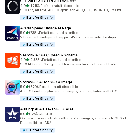
SEOWILL: AI SEO & AI Blog Post
étoile(s) sur 5
4,9
(1 715)
•
Forfait gratuit disponible
1715 avis au total
SEOAnt, Alt text, AI SEO optimizer, AEO,GEO, JSON-LD, llms.txt
Built for Shopify
Avada Speed : Image et Page
étoile(s) sur 5
5,0
(738)
•
Forfait gratuit disponible
738 avis au total
Vitesse automatique et support d'experts pour votre boutique.
Built for Shopify
SearchPie: SEO, Speed & Schema
étoile(s) sur 5
4,9
(2 333)
•
Forfait gratuit disponible
2333 avis au total
SEO IA facile: Corrigez problèmes, améliorez vitesse et trafic
Built for Shopify
StoreSEO: AI for SEO & Image
étoile(s) sur 5
5,0
(670)
•
Forfait gratuit disponible
670 avis au total
AI SEO booster, optimiseur d'images, sitemap, balises alt SEO.
Built for Shopify
AltKing: AI Alt Text SEO & ADA
étoile(s) sur 5
5,0
(125)
•
Gratuite
125 avis au total
Optimisez tous les textes alternatifs d’images, améliorez le SEO et
l’accessibilité : ADA
Built for Shopify