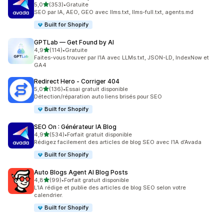
étoile(s) sur 5
5,0
(353)
•
Gratuite
353 avis au total
SEO par IA, AEO, GEO avec llms.txt, llms-full.txt, agents.md
Built for Shopify
GPTLab — Get Found by AI
étoile(s) sur 5
4,9
(114)
•
Gratuite
114 avis au total
Faites-vous trouver par l’IA avec LLMs.txt, JSON-LD, IndexNow et
GA4
Redirect Hero ‑ Corriger 404
étoile(s) sur 5
5,0
(136)
•
Essai gratuit disponible
136 avis au total
Détection/réparation auto liens brisés pour SEO
Built for Shopify
SEO On : Générateur IA Blog
étoile(s) sur 5
4,9
(534)
•
Forfait gratuit disponible
534 avis au total
Rédigez facilement des articles de blog SEO avec l’IA d’Avada
Built for Shopify
Auto Blogs Agent AI Blog Posts
étoile(s) sur 5
4,8
(99)
•
Forfait gratuit disponible
99 avis au total
L’IA rédige et publie des articles de blog SEO selon votre
calendrier.
Built for Shopify