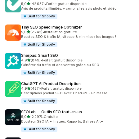
étoile(s) sur 5
5,0
(42 937)
•
Forfait gratuit disponible
42937 avis au total
Avis de produits illimités, y compris les avis photo et vidéo
Built for Shopify
Tiny SEO Speed Image Optimizer
étoile(s) sur 5
5,0
(2 242)
•
Installation gratuite
2242 avis au total
Boostez SEO & trafic IA, vitesse & minimisez les images !
Built for Shopify
Sherpas: Smart SEO
étoile(s) sur 5
4,9
(849)
•
Forfait gratuit disponible
849 avis au total
Générez du trafic et des ventes grâce au SEO.
Built for Shopify
ChatGPT AI Product Description
étoile(s) sur 5
4,9
(457)
•
Forfait gratuit disponible
457 avis au total
Descriptions produit SEO avec ChatGPT - En masse
Built for Shopify
SEOLab — Outils SEO tout‑en‑un
étoile(s) sur 5
5,0
(2 297)
•
Gratuite
2297 avis au total
Boosteur SEO IA + Images, Rapports, Balises Alt+
Built for Shopify