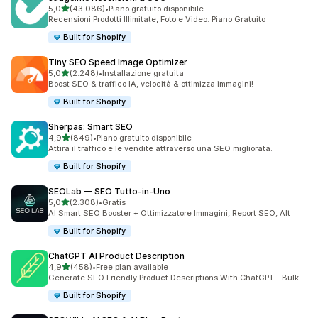
stelle su 5
5,0
(43.086)
•
Piano gratuito disponibile
43086 recensioni totali
Recensioni Prodotti Illimitate, Foto e Video. Piano Gratuito
Built for Shopify
Tiny SEO Speed Image Optimizer
stelle su 5
5,0
(2.248)
•
Installazione gratuita
2248 recensioni totali
Boost SEO & traffico IA, velocità & ottimizza immagini!
Built for Shopify
Sherpas: Smart SEO
stelle su 5
4,9
(849)
•
Piano gratuito disponibile
849 recensioni totali
Attira il traffico e le vendite attraverso una SEO migliorata.
Built for Shopify
SEOLab — SEO Tutto‑in‑Uno
stelle su 5
5,0
(2.308)
•
Gratis
2308 recensioni totali
AI Smart SEO Booster + Ottimizzatore Immagini, Report SEO, Alt
Built for Shopify
ChatGPT AI Product Description
stelle su 5
4,9
(458)
•
Free plan available
458 recensioni totali
Generate SEO Friendly Product Descriptions With ChatGPT - Bulk
Built for Shopify