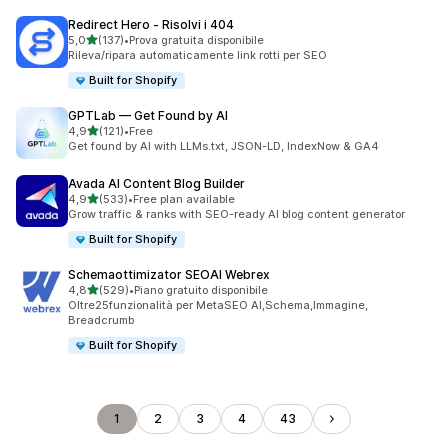
Redirect Hero ‑ Risolvi i 404
stelle su 5
5,0
(137)
•
Prova gratuita disponibile
137 recensioni totali
Rileva/ripara automaticamente link rotti per SEO
Built for Shopify
GPTLab — Get Found by AI
stelle su 5
4,9
(121)
•
Free
121 recensioni totali
Get found by AI with LLMs.txt, JSON-LD, IndexNow & GA4
Avada AI Content Blog Builder
stelle su 5
4,9
(533)
•
Free plan available
533 recensioni totali
Grow traffic & ranks with SEO-ready AI blog content generator
Built for Shopify
Schemaottimizator SEOAI Webrex
stelle su 5
4,8
(529)
•
Piano gratuito disponibile
529 recensioni totali
Oltre25funzionalità per MetaSEO AI,Schema,Immagine,
Breadcrumb
Built for Shopify
1
2
3
4
43