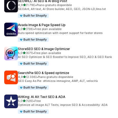
SEOWILL: AI SEO & AI Blog Post
stelle su 5
4,9
(1.718)
•
Piano gratuito disponibile
1718 recensioni totali
SEOAnt, Alt text, AI Store builder, AEO, GEO, JSON-LD,llms.txt
Built for Shopify
Avada Image & Page Speed Up
stelle su 5
5,0
(738)
•
Free plan available
738 recensioni totali
Auto speed optimization with expert support for faster stores
Built for Shopify
StoreSEO SEO & Image Optimizer
stelle su 5
5,0
(671)
•
Free plan available
671 recensioni totali
AI SEO Optimizer & SEO Booster to Improve SEO, AEO & GEO Rank
Built for Shopify
SearchPie SEO & Speed optimize
stelle su 5
4,9
(2.336)
•
Piano gratuito disponibile
2336 recensioni totali
SEO Easy As Pie: ottimizza immagine, AMP, ALT, velocità
Built for Shopify
AltKing: AI Alt Text SEO & ADA
stelle su 5
5,0
(126)
•
Free
126 recensioni totali
Optimize all image ALT Texts, improve SEO & Accessibility: ADA
Built for Shopify