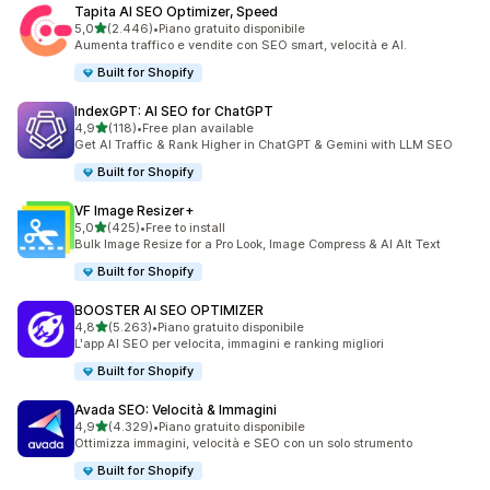
Tapita AI SEO Optimizer, Speed
stelle su 5
5,0
(2.446)
•
Piano gratuito disponibile
2446 recensioni totali
Aumenta traffico e vendite con SEO smart, velocità e AI.
Built for Shopify
IndexGPT: AI SEO for ChatGPT
stelle su 5
4,9
(118)
•
Free plan available
118 recensioni totali
Get AI Traffic & Rank Higher in ChatGPT & Gemini with LLM SEO
Built for Shopify
VF Image Resizer+
stelle su 5
5,0
(425)
•
Free to install
425 recensioni totali
Bulk Image Resize for a Pro Look, Image Compress & AI Alt Text
Built for Shopify
BOOSTER AI SEO OPTIMIZER
stelle su 5
4,8
(5.263)
•
Piano gratuito disponibile
5263 recensioni totali
L'app AI SEO per velocita, immagini e ranking migliori
Built for Shopify
Avada SEO: Velocità & Immagini
stelle su 5
4,9
(4.329)
•
Piano gratuito disponibile
4329 recensioni totali
Ottimizza immagini, velocità e SEO con un solo strumento
Built for Shopify