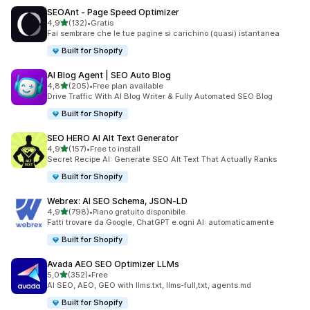
SEOAnt ‑ Page Speed Optimizer
stelle su 5
4,9
(132)
•
Gratis
132 recensioni totali
Fai sembrare che le tue pagine si carichino (quasi) istantanea
Built for Shopify
AI Blog Agent | SEO Auto Blog
stelle su 5
4,8
(205)
•
Free plan available
205 recensioni totali
Drive Traffic With AI Blog Writer & Fully Automated SEO Blog
Built for Shopify
SEO HERO AI Alt Text Generator
stelle su 5
4,9
(157)
•
Free to install
157 recensioni totali
Secret Recipe AI: Generate SEO Alt Text That Actually Ranks
Built for Shopify
Webrex: AI SEO Schema, JSON‑LD
stelle su 5
4,9
(798)
•
Piano gratuito disponibile
798 recensioni totali
Fatti trovare da Google, ChatGPT e ogni AI: automaticamente
Built for Shopify
Avada AEO SEO Optimizer LLMs
stelle su 5
5,0
(352)
•
Free
352 recensioni totali
AI SEO, AEO, GEO with llms.txt, llms-full,txt, agents.md
Built for Shopify