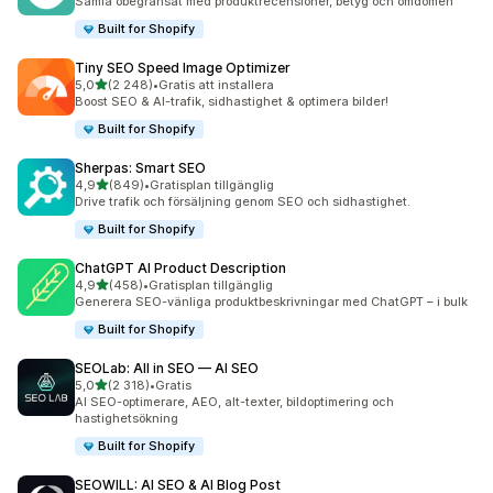
Samla obegränsat med produktrecensioner, betyg och omdömen
Built for Shopify
Tiny SEO Speed Image Optimizer
av 5 stjärnor
5,0
(2 248)
•
Gratis att installera
2248 recensioner totalt
Boost SEO & AI-trafik, sidhastighet & optimera bilder!
Built for Shopify
Sherpas: Smart SEO
av 5 stjärnor
4,9
(849)
•
Gratisplan tillgänglig
849 recensioner totalt
Drive trafik och försäljning genom SEO och sidhastighet.
Built for Shopify
ChatGPT AI Product Description
av 5 stjärnor
4,9
(458)
•
Gratisplan tillgänglig
458 recensioner totalt
Generera SEO-vänliga produktbeskrivningar med ChatGPT – i bulk
Built for Shopify
SEOLab: All in SEO — AI SEO
av 5 stjärnor
5,0
(2 318)
•
Gratis
2318 recensioner totalt
AI SEO-optimerare, AEO, alt-texter, bildoptimering och
hastighetsökning
Built for Shopify
SEOWILL: AI SEO & AI Blog Post