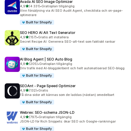
Avada AI SEO Image Optimizer
av 5 stjärnor
4,9
(4 331)
•
Gratisplan tillgänglig
4331 recensioner totalt
Vinn försäljning via AI SEO Audit Agent, checklista och on-page-
optimerare
Built for Shopify
SEO HERO AI Alt Text Generator
av 5 stjärnor
4,9
(157)
•
Gratis att installera
157 recensioner totalt
Secret Recipe AI: Generera SEO-alt-text som faktiskt rankar
Built for Shopify
AI Blog Agent | SEO Auto Blog
av 5 stjärnor
4,8
(205)
•
Gratisplan tillgänglig
205 recensioner totalt
Driv trafik med AI-bloggskribent och helt automatiserad SEO-blogg
Built for Shopify
SEOAnt ‑ Page Speed Optimizer
av 5 stjärnor
4,9
(132)
•
Gratis
132 recensioner totalt
Få dina sidor att kännas som de laddas (nästan) omedelbart
Built for Shopify
Webrex: SEO‑schema JSON‑LD
av 5 stjärnor
4,9
(797)
•
Gratisplan tillgänglig
797 recensioner totalt
JSON-LD för Rich Snippets: ökar SEO och Google-rankningar
Built for Shopify