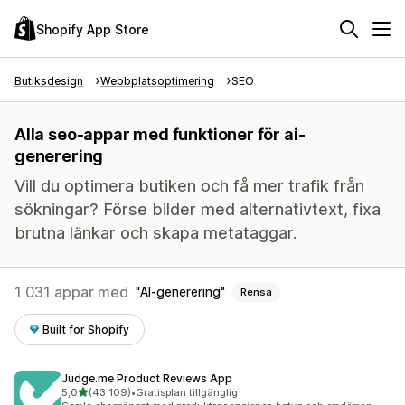
Shopify App Store
Butiksdesign
Webbplatsoptimering
SEO
Alla seo-appar med funktioner för ai-
generering
Vill du optimera butiken och få mer trafik från
sökningar? Förse bilder med alternativtext, fixa
brutna länkar och skapa metataggar.
1 031 appar med
AI-generering
Rensa
Built for Shopify
Judge.me Product Reviews App
av 5 stjärnor
5,0
(43 109)
•
Gratisplan tillgänglig
43109 recensioner totalt