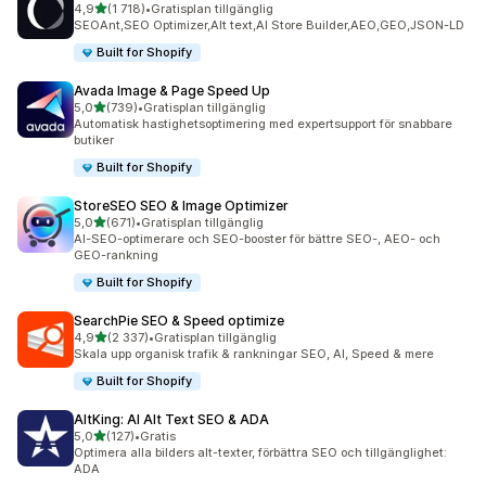
av 5 stjärnor
4,9
(1 718)
•
Gratisplan tillgänglig
1718 recensioner totalt
SEOAnt,SEO Optimizer,Alt text,AI Store Builder,AEO,GEO,JSON-LD
Built for Shopify
Avada Image & Page Speed Up
av 5 stjärnor
5,0
(739)
•
Gratisplan tillgänglig
739 recensioner totalt
Automatisk hastighetsoptimering med expertsupport för snabbare
butiker
Built for Shopify
StoreSEO SEO & Image Optimizer
av 5 stjärnor
5,0
(671)
•
Gratisplan tillgänglig
671 recensioner totalt
AI-SEO-optimerare och SEO-booster för bättre SEO-, AEO- och
GEO-rankning
Built for Shopify
SearchPie SEO & Speed optimize
av 5 stjärnor
4,9
(2 337)
•
Gratisplan tillgänglig
2337 recensioner totalt
Skala upp organisk trafik & rankningar SEO, AI, Speed & mere
Built for Shopify
AltKing: AI Alt Text SEO & ADA
av 5 stjärnor
5,0
(127)
•
Gratis
127 recensioner totalt
Optimera alla bilders alt-texter, förbättra SEO och tillgänglighet:
ADA