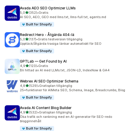
Avada AEO SEO Optimizer LLMs
av 5 stjärnor
5,0
(352)
•
Gratis
352 recensioner totalt
AI SEO, AEO, GEO med llms.txt, llms-full.txt, agents.md
Built for Shopify
Redirect Hero ‑ Åtgärda 404‑lä
av 5 stjärnor
5,0
(137)
•
Gratis testversion tillgänglig
137 recensioner totalt
Upptäck/åtgärda trasiga länkar automatiskt för SEO
Built for Shopify
GPTLab — Get Found by AI
av 5 stjärnor
4,9
(123)
•
Gratis
123 recensioner totalt
Bli hittad av AI med LLMs.txt, JSON-LD, IndexNow & GA4
Webrex AI SEO Optimizer Schema
av 5 stjärnor
4,8
(529)
•
Gratisplan tillgänglig
529 recensioner totalt
25+funktioner för AIMeta SEO, Schema, Image, Breadcrumbs, Blog
Built for Shopify
Avada AI Content Blog Builder
av 5 stjärnor
4,9
(532)
•
Gratisplan tillgänglig
532 recensioner totalt
Öka trafik och rankning med en AI-generator för SEO-redo
blogginnehåll
Built for Shopify