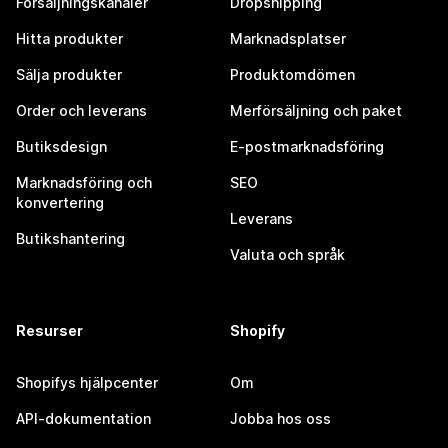
Försäljningskanaler
Dropshipping
Hitta produkter
Marknadsplatser
Sälja produkter
Produktomdömen
Order och leverans
Merförsäljning och paket
Butiksdesign
E-postmarknadsföring
Marknadsföring och
SEO
konvertering
Leverans
Butikshantering
Valuta och språk
Resurser
Shopify
Shopifys hjälpcenter
Om
API-dokumentation
Jobba hos oss