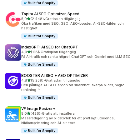
Built for Shopify
Tapita AI SEO Optimizer, Speed
av 5 stjärnor
5,0
(2 448)
•
Gratisplan tillgänglig
2448 recensioner totalt
Öka trafiken med SEO, GEO, AEO-booster, AI-SEO-bilder och
hastighet
Built for Shopify
IndexGPT: AI SEO for ChatGPT
av 5 stjärnor
4,9
(118)
•
Gratisplan tillgänglig
118 recensioner totalt
Få AI-trafik och ranka högre i ChatGPT och Gemini med LLM SEO
Built for Shopify
BOOSTER AI SEO + AEO OPTIMIZER
av 5 stjärnor
4,8
(5 259)
•
Gratisplan tillgänglig
5259 recensioner totalt
Den pålitliga AI-SEO-appen för snabbhet, skarpa bilder, högre
rankning ↑
Built for Shopify
VF Image Resizer+
av 5 stjärnor
5,0
(426)
•
Gratis att installera
426 recensioner totalt
Massredigering av bildstorlek för ett proffsigt utseende,
bildkomprimering och AI-alt-text
Built for Shopify