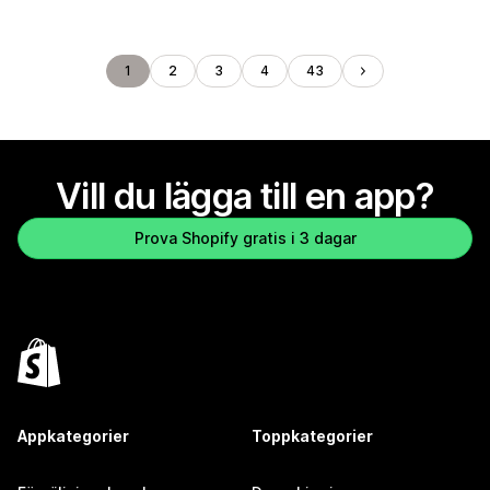
1
2
3
4
43
Vill du lägga till en app?
Prova Shopify gratis i 3 dagar
Appkategorier
Toppkategorier