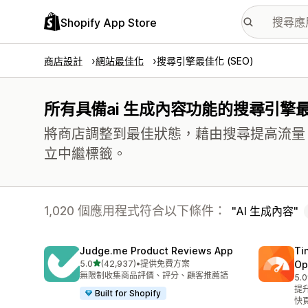
Shopify App Store
商店設計
網站最佳化
搜尋引擎最佳化 (SEO)
所有具備ai 生成內容功能的搜尋引擎最佳
將商店調整到最佳狀態，藉由搜尋提高流量
立中繼標籤。
1,020 個應用程式符合以下條件：
AI 生成內容
Judge.me Product Reviews App
Ti
滿分 5 顆星
5.0
(42,937)
•
提供免費方案
Op
共有 42937 則評價
無限制收集商品評價、評分、顧客推薦語
5.0
共有
提
Built for Shopify
快