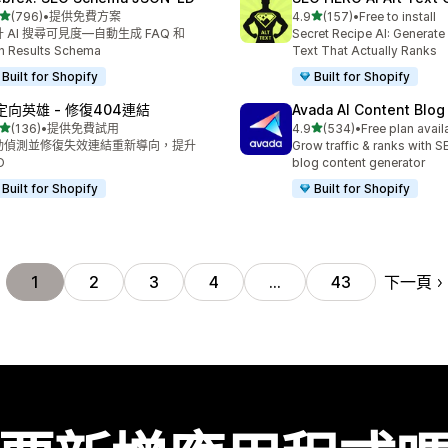
滿分 5 顆星
滿分 5 顆星
(796)
•
提供免費方案
4.9
(157)
•
Free to install
 796 則評價
共有 157 則評價
 AI 搜尋可見度—自動生成 FAQ 和
Secret Recipe AI: Generate
h Results Schema
Text That Actually Ranks
Built for Shopify
Built for Shopify
定向英雄 ‑ 修復404連結
Avada AI Content Blog
滿分 5 顆星
滿分 5 顆星
(136)
•
提供免費試用
4.9
(534)
•
Free plan avail
 136 則評價
共有 534 則評價
動偵測並修復失效連結重新導向，提升
Grow traffic & ranks with 
O
blog content generator
Built for Shopify
Built for Shopify
下一頁
1
2
3
4
…
43