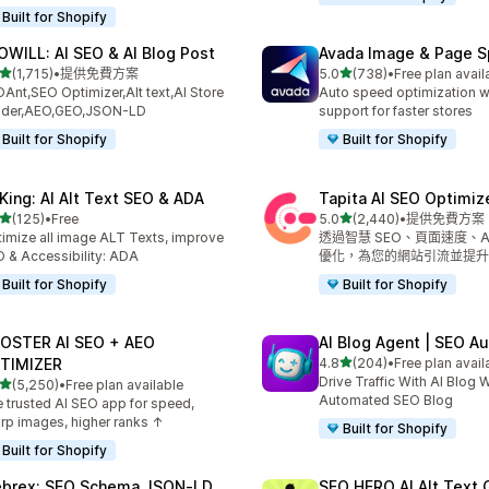
Built for Shopify
OWILL: AI SEO & AI Blog Post
Avada Image & Page 
滿分 5 顆星
滿分 5 顆星
(1,715)
•
提供免費方案
5.0
(738)
•
Free plan avail
 1715 則評價
共有 738 則評價
Ant,SEO Optimizer,Alt text,AI Store
Auto speed optimization w
ilder,AEO,GEO,JSON-LD
support for faster stores
Built for Shopify
Built for Shopify
tKing: AI Alt Text SEO & ADA
Tapita AI SEO Optimiz
滿分 5 顆星
滿分 5 顆星
(125)
•
Free
5.0
(2,440)
•
提供免費方案
 125 則評價
共有 2440 則評價
imize all image ALT Texts, improve
透過智慧 SEO、頁面速度、AI
 & Accessibility: ADA
優化，為您的網站引流並提升
Built for Shopify
Built for Shopify
OSTER AI SEO + AEO
AI Blog Agent | SEO A
滿分 5 顆星
TIMIZER
4.8
(204)
•
Free plan avail
共有 204 則評價
Drive Traffic With AI Blog W
滿分 5 顆星
(5,250)
•
Free plan available
 5250 則評價
Automated SEO Blog
 trusted AI SEO app for speed,
rp images, higher ranks ↑
Built for Shopify
Built for Shopify
brex: SEO Schema JSON‑LD
SEO HERO AI Alt Text 