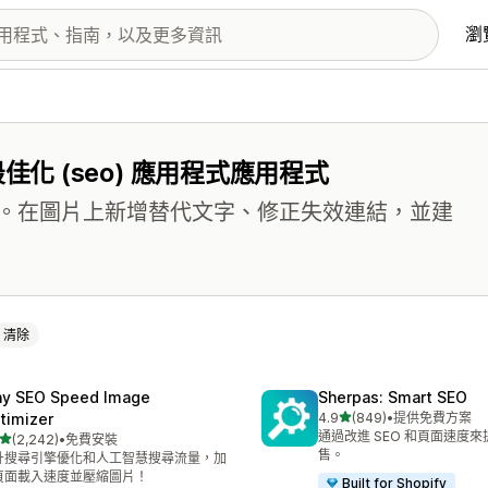
瀏
化 (seo) 應用程式應用程式
。在圖片上新增替代文字、修正失效連結，並建
清除
ny SEO Speed Image
Sherpas: Smart SEO
滿分 5 顆星
timizer
4.9
(849)
•
提供免費方案
共有 849 則評價
通過改進 SEO 和頁面速度
滿分 5 顆星
(2,242)
•
免費安裝
 2242 則評價
售。
升搜尋引擎優化和人工智慧搜尋流量，加
頁面載入速度並壓縮圖片！
Built for Shopify