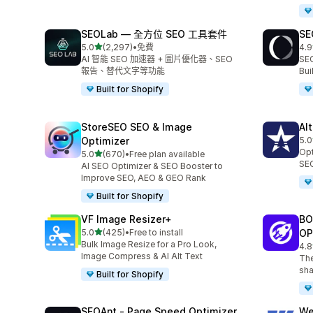
SEOLab — 全方位 SEO 工具套件
SE
滿分 5 顆星
5.0
(2,297)
•
免費
4.9
共有 2297 則評價
共有
AI 智能 SEO 加速器 + 圖片優化器、SEO
SEO
報告、替代文字等功能
Bu
Built for Shopify
StoreSEO SEO & Image
Al
Optimizer
5.0
共有
Opt
滿分 5 顆星
5.0
(670)
•
Free plan available
共有 670 則評價
SEO
AI SEO Optimizer & SEO Booster to
Improve SEO, AEO & GEO Rank
Built for Shopify
VF Image Resizer+
BO
滿分 5 顆星
5.0
(425)
•
Free to install
OP
共有 425 則評價
Bulk Image Resize for a Pro Look,
4.8
共有
Image Compress & AI Alt Text
The
sha
Built for Shopify
SEOAnt ‑ Page Speed Optimizer
We