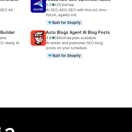
滿分 5 顆星
5.0
(353)
•
Free
共有 353 則評價
 SEO Alt
AI SEO, AEO, GEO with llms.txt, llms-
full,txt, agents.md
Built for Shopify
 Builder
Auto Blogs Agent AI Blog Posts
滿分 5 顆星
able
4.8
(99)
•
Free plan available
共有 99 則評價
SEO-ready AI
AI writes and publishes SEO blog
posts on your schedule.
Built for Shopify