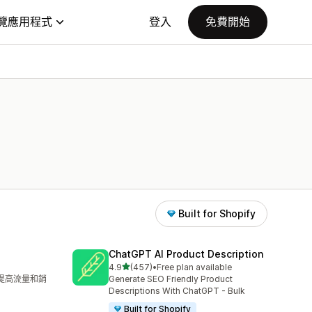
覽應用程式
登入
免費開始
Built for Shopify
ChatGPT AI Product Description
滿分 5 顆星
4.9
(457)
•
Free plan available
共有 457 則評價
來提高流量和銷
Generate SEO Friendly Product
Descriptions With ChatGPT - Bulk
Built for Shopify