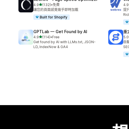
滿分 5 顆星
4.9
(132)
•
免費
4.9
共有 132 則評價
共有
讓您的頁面感覺幾乎即時加載
提升
Ric
Built for Shopify
GPTLab — Get Found by AI
重
滿分 5 顆星
4.9
(114)
•
Free
5.0
共有 114 則評價
共有
Get found by AI with LLMs.txt, JSON-
自
LD, IndexNow & GA4
SE