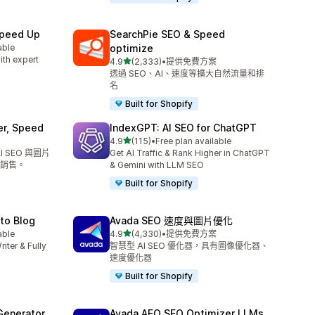
Speed Up
SearchPie SEO & Speed
able
optimize
ith expert
滿分 5 顆星
4.9
(2,333)
•
提供免費方案
共有 2333 則評價
透過 SEO、AI、速度等擴大自然流量和排
名
Built for Shopify
er, Speed
IndexGPT: AI SEO for ChatGPT
滿分 5 顆星
4.9
(115)
•
Free plan available
共有 115 則評價
 SEO 與圖片
Get AI Traffic & Rank Higher in ChatGPT
銷售。
& Gemini with LLM SEO
Built for Shopify
uto Blog
Avada SEO 速度與圖片優化
滿分 5 顆星
able
4.9
(4,330)
•
提供免費方案
共有 4330 則評價
riter & Fully
智慧型 AI SEO 優化器，具有圖像優化器、
速度優化器
Built for Shopify
Generator
Avada AEO SEO Optimizer LLMs