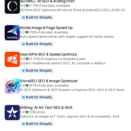
SEOWILL: AI SEO & AI Blog Post
z 5 hvězd
4,9
(1 715)
•
Free plan available
Celkový počet recenzí: 1715
SEOAnt,SEO Optimizer,Alt text,AI Store Builder,AEO,GEO,JSON-LD
Built for Shopify
Avada Image & Page Speed Up
z 5 hvězd
5,0
(738)
•
Free plan available
Celkový počet recenzí: 738
Auto speed optimization with expert support for faster stores
Built for Shopify
SearchPie SEO & Speed optimize
z 5 hvězd
4,9
(2 333)
•
K dispozici je bezplatný plán
Celkový počet recenzí: 2333
Zvyšte návštěvnost pomocí SEO, AI, rychlosti a dalších
Built for Shopify
StoreSEO SEO & Image Optimizer
z 5 hvězd
5,0
(670)
•
Free plan available
Celkový počet recenzí: 670
AI SEO Optimizer & SEO Booster to Improve SEO, AEO & GEO Rank
Built for Shopify
AltKing: AI Alt Text SEO & ADA
z 5 hvězd
5,0
(125)
•
Free
Celkový počet recenzí: 125
Optimize all image ALT Texts, improve SEO & Accessibility: ADA
Built for Shopify