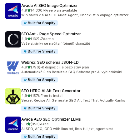
Avada AI SEO Image Optimizer
z 5 hvězd
4,9
(4 330)
•
Free plan available
Celkový počet recenzí: 4330
Win sales via AI SEO Audit Agent, Checklist & onpage optimizer
Built for Shopify
SEOAnt ‑ Page Speed Optimizer
z 5 hvězd
4,9
(132)
•
Zdarma
Celkový počet recenzí: 132
Vaše stránky se načítají (téměř) okamžitě
Built for Shopify
Webrex: SEO schéma JSON‑LD
z 5 hvězd
4,9
(796)
•
K dispozici je bezplatný plán
Celkový počet recenzí: 796
Automatické Rich Results a FAQ Schema pro AI vyhledávání
Built for Shopify
SEO HERO AI Alt Text Generator
z 5 hvězd
4,9
(157)
•
Free to install
Celkový počet recenzí: 157
Secret Recipe AI: Generate SEO Alt Text That Actually Ranks
Built for Shopify
Avada AEO SEO Optimizer LLMs
z 5 hvězd
5,0
(353)
•
Free
Celkový počet recenzí: 353
AI SEO, AEO, GEO with llms.txt, llms-full,txt, agents.md
Built for Shopify