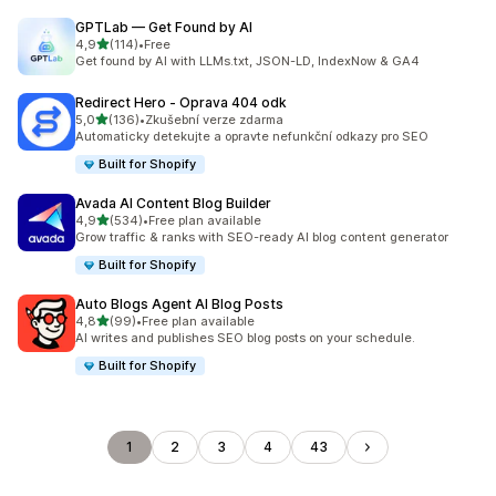
GPTLab — Get Found by AI
z 5 hvězd
4,9
(114)
•
Free
Celkový počet recenzí: 114
Get found by AI with LLMs.txt, JSON-LD, IndexNow & GA4
Redirect Hero ‑ Oprava 404 odk
z 5 hvězd
5,0
(136)
•
Zkušební verze zdarma
Celkový počet recenzí: 136
Automaticky detekujte a opravte nefunkční odkazy pro SEO
Built for Shopify
Avada AI Content Blog Builder
z 5 hvězd
4,9
(534)
•
Free plan available
Celkový počet recenzí: 534
Grow traffic & ranks with SEO-ready AI blog content generator
Built for Shopify
Auto Blogs Agent AI Blog Posts
z 5 hvězd
4,8
(99)
•
Free plan available
Celkový počet recenzí: 99
AI writes and publishes SEO blog posts on your schedule.
Built for Shopify
1
2
3
4
43