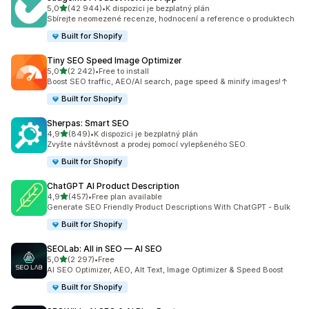
z 5 hvězd
5,0
(42 944)
•
K dispozici je bezplatný plán
Celkový počet recenzí: 42944
Sbírejte neomezené recenze, hodnocení a reference o produktech
Built for Shopify
Tiny SEO Speed Image Optimizer
z 5 hvězd
5,0
(2 242)
•
Free to install
Celkový počet recenzí: 2242
Boost SEO traffic, AEO/AI search, page speed & minify images!↑
Built for Shopify
Sherpas: Smart SEO
z 5 hvězd
4,9
(849)
•
K dispozici je bezplatný plán
Celkový počet recenzí: 849
Zvyšte návštěvnost a prodej pomocí vylepšeného SEO.
Built for Shopify
ChatGPT AI Product Description
z 5 hvězd
4,9
(457)
•
Free plan available
Celkový počet recenzí: 457
Generate SEO Friendly Product Descriptions With ChatGPT - Bulk
Built for Shopify
SEOLab: All in SEO — AI SEO
z 5 hvězd
5,0
(2 297)
•
Free
Celkový počet recenzí: 2297
AI SEO Optimizer, AEO, Alt Text, Image Optimizer & Speed Boost
Built for Shopify