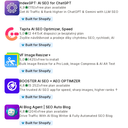
IndexGPT: AI SEO for ChatGPT
z 5 hvězd
4,9
(115)
•
Free plan available
Celkový počet recenzí: 115
Get AI Traffic & Rank Higher in ChatGPT & Gemini with LLM SEO
Built for Shopify
Tapita AI SEO Optimizer, Speed
z 5 hvězd
5,0
(2 441)
•
K dispozici je bezplatný plán
Celkový počet recenzí: 2441
Zvyšte návštěvnost a prodeje díky chytrému SEO, rychlosti, AI
Built for Shopify
VF Image Resizer+
z 5 hvězd
5,0
(425)
•
Free to install
Celkový počet recenzí: 425
Bulk Image Resize for a Pro Look, Image Compress & AI Alt Text
Built for Shopify
BOOSTER AI SEO + AEO OPTIMIZER
z 5 hvězd
4,8
(5 252)
•
Free plan available
Celkový počet recenzí: 5252
The trusted AI SEO app for speed, sharp images, higher ranks ↑
Built for Shopify
AI Blog Agent | SEO Auto Blog
z 5 hvězd
4,8
(204)
•
Free plan available
Celkový počet recenzí: 204
Drive Traffic With AI Blog Writer & Fully Automated SEO Blog
Built for Shopify