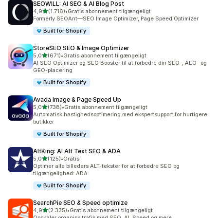
SEOWILL: AI SEO & AI Blog Post
ud af 5 stjerner
4,9
(1.716)
•
Gratis abonnement tilgængeligt
1716 anmeldelser i alt
Formerly SEOAnt—SEO Image Optimizer, Page Speed Optimizer
Built for Shopify
StoreSEO SEO & Image Optimizer
ud af 5 stjerner
5,0
(671)
•
Gratis abonnement tilgængeligt
671 anmeldelser i alt
AI SEO Optimizer og SEO Booster til at forbedre din SEO-, AEO- og
GEO-placering
Built for Shopify
Avada Image & Page Speed Up
ud af 5 stjerner
5,0
(738)
•
Gratis abonnement tilgængeligt
738 anmeldelser i alt
Automatisk hastighedsoptimering med ekspertsupport for hurtigere
butikker
Built for Shopify
AltKing: AI Alt Text SEO & ADA
ud af 5 stjerner
5,0
(125)
•
Gratis
125 anmeldelser i alt
Optimer alle billeders ALT-tekster for at forbedre SEO og
tilgængelighed: ADA
Built for Shopify
SearchPie SEO & Speed optimize
ud af 5 stjerner
4,9
(2.335)
•
Gratis abonnement tilgængeligt
2335 anmeldelser i alt
Opskaler organisk trafik med SEO, AI, Speed og mere