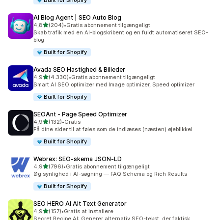
Built for Shopify
AI Blog Agent | SEO Auto Blog
ud af 5 stjerner
4,8
(204)
•
Gratis abonnement tilgængeligt
204 anmeldelser i alt
Skab trafik med en AI-blogskribent og en fuldt automatiseret SEO-
blog
Built for Shopify
Avada SEO Hastighed & Billeder
ud af 5 stjerner
4,9
(4.330)
•
Gratis abonnement tilgængeligt
4330 anmeldelser i alt
Smart AI SEO optimizer med Image optimizer, Speed optimizer
Built for Shopify
SEOAnt ‑ Page Speed Optimizer
ud af 5 stjerner
4,9
(132)
•
Gratis
132 anmeldelser i alt
Få dine sider til at føles som de indlæses (næsten) øjeblikkel
Built for Shopify
Webrex: SEO‑skema JSON‑LD
ud af 5 stjerner
4,9
(796)
•
Gratis abonnement tilgængeligt
796 anmeldelser i alt
Øg synlighed i AI-søgning — FAQ Schema og Rich Results
Built for Shopify
SEO HERO AI Alt Text Generator
ud af 5 stjerner
4,9
(157)
•
Gratis at installere
157 anmeldelser i alt
Secret Recipe AI: Generer alternativ SEO-tekst, der faktisk