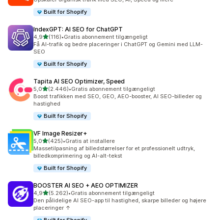
Built for Shopify
IndexGPT: AI SEO for ChatGPT
ud af 5 stjerner
4,9
(116)
•
Gratis abonnement tilgængeligt
116 anmeldelser i alt
Få AI-trafik og bedre placeringer i ChatGPT og Gemini med LLM-
SEO
Built for Shopify
Tapita AI SEO Optimizer, Speed
ud af 5 stjerner
5,0
(2.446)
•
Gratis abonnement tilgængeligt
2446 anmeldelser i alt
Boost trafikken med SEO, GEO, AEO-booster, AI SEO-billeder og
hastighed
Built for Shopify
VF Image Resizer+
ud af 5 stjerner
5,0
(425)
•
Gratis at installere
425 anmeldelser i alt
Massetilpasning af billedstørrelser for et professionelt udtryk,
billedkomprimering og AI-alt-tekst
Built for Shopify
BOOSTER AI SEO + AEO OPTIMIZER
ud af 5 stjerner
4,9
(5.262)
•
Gratis abonnement tilgængeligt
5262 anmeldelser i alt
Den pålidelige AI SEO-app til hastighed, skarpe billeder og højere
placeringer ↑