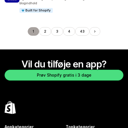
blogindhold
Built for Shopify
1
2
3
4
43
Vil du tilføje en app?
Prøv Shopify gratis i 3 dage
Appkategorier
Topkategorier