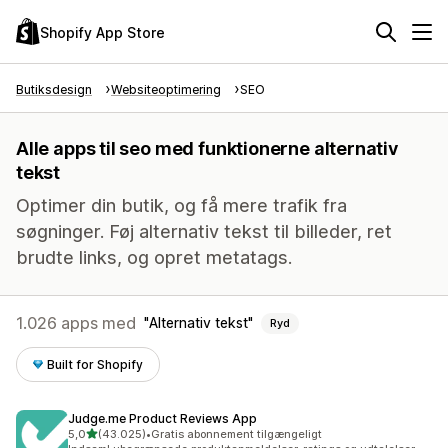
Shopify App Store
Butiksdesign
Websiteoptimering
SEO
Alle apps til seo med funktionerne alternativ
tekst
Optimer din butik, og få mere trafik fra
søgninger. Føj alternativ tekst til billeder, ret
brudte links, og opret metatags.
1.026 apps med
Alternativ tekst
Ryd
Built for Shopify
Judge.me Product Reviews App
ud af 5 stjerner
5,0
(43.025)
•
Gratis abonnement tilgængeligt
43025 anmeldelser i alt