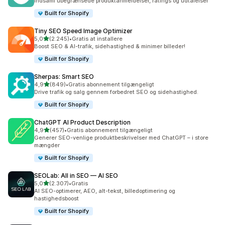
Indsaml ubegrænsede produktanmeldelser, ratings og udtalelser
Built for Shopify
Tiny SEO Speed Image Optimizer
ud af 5 stjerner
5,0
(2.245)
•
Gratis at installere
2245 anmeldelser i alt
Boost SEO & AI-trafik, sidehastighed & minimer billeder!
Built for Shopify
Sherpas: Smart SEO
ud af 5 stjerner
4,9
(849)
•
Gratis abonnement tilgængeligt
849 anmeldelser i alt
Drive trafik og salg gennem forbedret SEO og sidehastighed.
Built for Shopify
ChatGPT AI Product Description
ud af 5 stjerner
4,9
(457)
•
Gratis abonnement tilgængeligt
457 anmeldelser i alt
Generer SEO-venlige produktbeskrivelser med ChatGPT – i store
mængder
Built for Shopify
SEOLab: All in SEO — AI SEO
ud af 5 stjerner
5,0
(2.307)
•
Gratis
2307 anmeldelser i alt
AI SEO-optimerer, AEO, alt-tekst, billedoptimering og
hastighedsboost
Built for Shopify