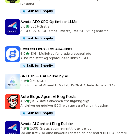
rangerer
Built for Shopify
Avada AEO SEO Optimizer LLMs
ud af 5 stjerner
5,0
(352)
•
Gratis
352 anmeldelser i alt
AI SEO, AEO, GEO med llms.txt, llms-full.txt, agents.md
Built for Shopify
Redirect Hero ‑ Ret 404‑links
ud af 5 stjerner
5,0
(136)
•
Mulighed for gratis prøveperiode
136 anmeldelser i alt
Auto-registrer og reparer døde links til SEO
Built for Shopify
GPTLab — Get Found by AI
ud af 5 stjerner
4,9
(120)
•
Gratis
120 anmeldelser i alt
Bliv fundet af AI med LLMs.txt, JSON-LD, IndexNow og GA4
Auto Blogs Agent AI Blog Posts
ud af 5 stjerner
4,8
(99)
•
Gratis abonnement tilgængeligt
99 anmeldelser i alt
AI skriver og udgiver SEO-blogopslag efter din tidsplan.
Built for Shopify
Avada AI Content Blog Builder
ud af 5 stjerner
4,9
(533)
•
Gratis abonnement tilgængeligt
533 anmeldelser i alt
Øg din trafik og dine placeringer med en generator til SEO-klart AI-