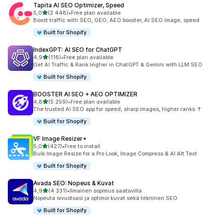
Tapita AI SEO Optimizer, Speed
/ 5 tähteä
5,0
(2 448)
•
Free plan available
2448 arvostelua yhteensä
Boost traffic with SEO, GEO, AEO booster, AI SEO image, speed
Built for Shopify
IndexGPT: AI SEO for ChatGPT
/ 5 tähteä
4,9
(118)
•
Free plan available
118 arvostelua yhteensä
Get AI Traffic & Rank Higher in ChatGPT & Gemini with LLM SEO
Built for Shopify
BOOSTER AI SEO + AEO OPTIMIZER
/ 5 tähteä
4,8
(5 259)
•
Free plan available
5259 arvostelua yhteensä
The trusted AI SEO app for speed, sharp images, higher ranks ↑
Built for Shopify
VF Image Resizer+
/ 5 tähteä
5,0
(427)
•
Free to install
427 arvostelua yhteensä
Bulk Image Resize for a Pro Look, Image Compress & AI Alt Text
Built for Shopify
Avada SEO: Nopeus & Kuvat
/ 5 tähteä
4,9
(4 331)
•
Ilmainen sopimus saatavilla
4331 arvostelua yhteensä
Nopeuta sivustoasi ja optimoi kuvat sekä tekninen SEO
Built for Shopify