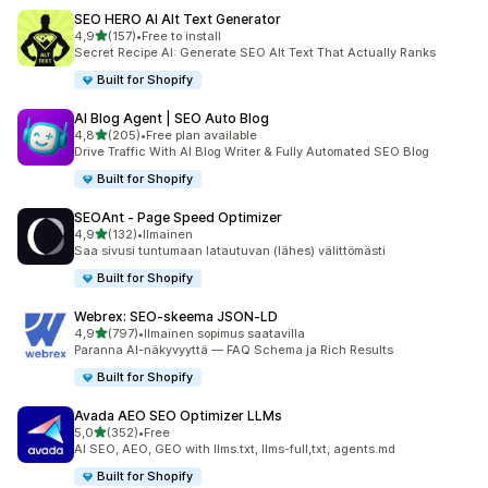
SEO HERO AI Alt Text Generator
/ 5 tähteä
4,9
(157)
•
Free to install
157 arvostelua yhteensä
Secret Recipe AI: Generate SEO Alt Text That Actually Ranks
Built for Shopify
AI Blog Agent | SEO Auto Blog
/ 5 tähteä
4,8
(205)
•
Free plan available
205 arvostelua yhteensä
Drive Traffic With AI Blog Writer & Fully Automated SEO Blog
Built for Shopify
SEOAnt ‑ Page Speed Optimizer
/ 5 tähteä
4,9
(132)
•
Ilmainen
132 arvostelua yhteensä
Saa sivusi tuntumaan latautuvan (lähes) välittömästi
Built for Shopify
Webrex: SEO‑skeema JSON‑LD
/ 5 tähteä
4,9
(797)
•
Ilmainen sopimus saatavilla
797 arvostelua yhteensä
Paranna AI-näkyvyyttä — FAQ Schema ja Rich Results
Built for Shopify
Avada AEO SEO Optimizer LLMs
/ 5 tähteä
5,0
(352)
•
Free
352 arvostelua yhteensä
AI SEO, AEO, GEO with llms.txt, llms-full,txt, agents.md
Built for Shopify