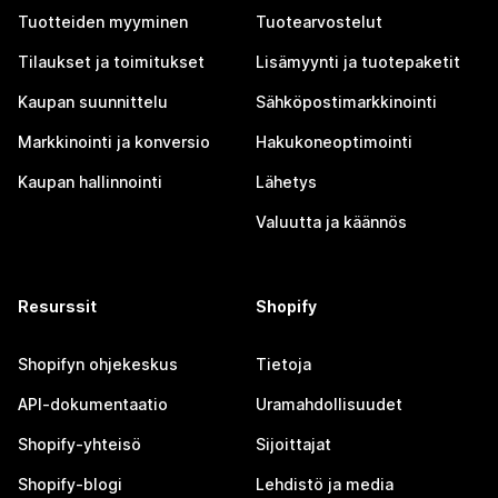
Tuotteiden myyminen
Tuotearvostelut
Tilaukset ja toimitukset
Lisämyynti ja tuotepaketit
Kaupan suunnittelu
Sähköpostimarkkinointi
Markkinointi ja konversio
Hakukoneoptimointi
Kaupan hallinnointi
Lähetys
Valuutta ja käännös
Resurssit
Shopify
Shopifyn ohjekeskus
Tietoja
API-dokumentaatio
Uramahdollisuudet
Shopify-yhteisö
Sijoittajat
Shopify-blogi
Lehdistö ja media