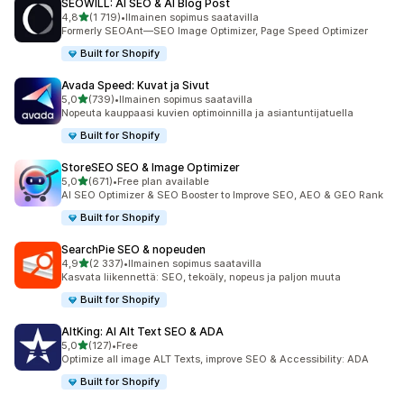
SEOWILL: AI SEO & AI Blog Post
/ 5 tähteä
4,8
(1 719)
•
Ilmainen sopimus saatavilla
1719 arvostelua yhteensä
Formerly SEOAnt—SEO Image Optimizer, Page Speed Optimizer
Built for Shopify
Avada Speed: Kuvat ja Sivut
/ 5 tähteä
5,0
(739)
•
Ilmainen sopimus saatavilla
739 arvostelua yhteensä
Nopeuta kauppaasi kuvien optimoinnilla ja asiantuntijatuella
Built for Shopify
StoreSEO SEO & Image Optimizer
/ 5 tähteä
5,0
(671)
•
Free plan available
671 arvostelua yhteensä
AI SEO Optimizer & SEO Booster to Improve SEO, AEO & GEO Rank
Built for Shopify
SearchPie SEO & nopeuden
/ 5 tähteä
4,9
(2 337)
•
Ilmainen sopimus saatavilla
2337 arvostelua yhteensä
Kasvata liikennettä: SEO, tekoäly, nopeus ja paljon muuta
Built for Shopify
AltKing: AI Alt Text SEO & ADA
/ 5 tähteä
5,0
(127)
•
Free
127 arvostelua yhteensä
Optimize all image ALT Texts, improve SEO & Accessibility: ADA
Built for Shopify