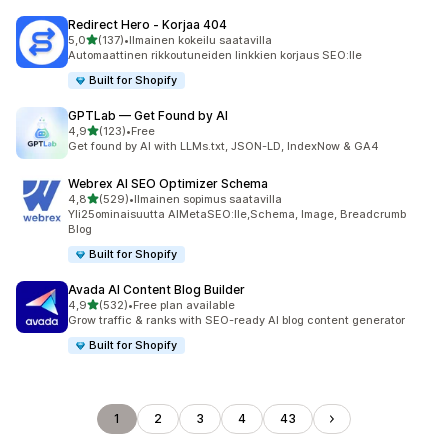
Redirect Hero ‑ Korjaa 404
/ 5 tähteä
5,0
(137)
•
Ilmainen kokeilu saatavilla
137 arvostelua yhteensä
Automaattinen rikkoutuneiden linkkien korjaus SEO:lle
Built for Shopify
GPTLab — Get Found by AI
/ 5 tähteä
4,9
(123)
•
Free
123 arvostelua yhteensä
Get found by AI with LLMs.txt, JSON-LD, IndexNow & GA4
Webrex AI SEO Optimizer Schema
/ 5 tähteä
4,8
(529)
•
Ilmainen sopimus saatavilla
529 arvostelua yhteensä
Yli25ominaisuutta AIMetaSEO:lle,Schema, Image, Breadcrumb
BIog
Built for Shopify
Avada AI Content Blog Builder
/ 5 tähteä
4,9
(532)
•
Free plan available
532 arvostelua yhteensä
Grow traffic & ranks with SEO-ready AI blog content generator
Built for Shopify
1
2
3
4
43