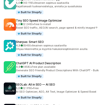
/ 5 tähteä
5,0
(43 119)
•
Ilmainen sopimus saatavilla
43119 arvostelua yhteensä
Rajattomasti tuotearvosteluja, arvioita ja suosituksia
Built for Shopify
Tiny SEO Speed Image Optimizer
/ 5 tähteä
5,0
(2 249)
•
Free to install
2249 arvostelua yhteensä
Boost SEO traffic, AEO/AI search, page speed & minify images!↑
Built for Shopify
Sherpas: Smart SEO
/ 5 tähteä
4,9
(849)
•
Ilmainen sopimus saatavilla
849 arvostelua yhteensä
Ohjaa liikennettä ja myyntiä hakukoneoptimoinnin avulla.
Built for Shopify
ChatGPT AI Product Description
/ 5 tähteä
4,9
(458)
•
Free plan available
458 arvostelua yhteensä
Generate SEO Friendly Product Descriptions With ChatGPT - Bulk
Built for Shopify
SEOLab: All in SEO — AI SEO
/ 5 tähteä
5,0
(2 319)
•
Free
2319 arvostelua yhteensä
AI SEO Optimizer, AEO, Alt Text, Image Optimizer & Speed Boost
Built for Shopify