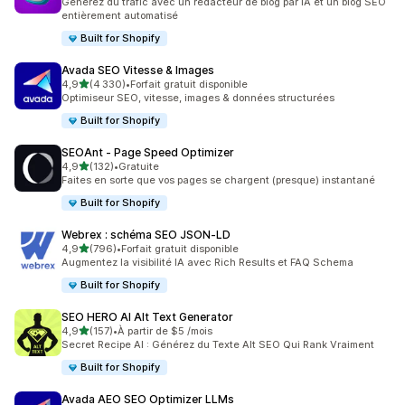
Générez du trafic avec un rédacteur de blog par IA et un blog SEO
entièrement automatisé
Built for Shopify
Avada SEO Vitesse & Images
étoile(s) sur 5
4,9
(4 330)
•
Forfait gratuit disponible
4330 avis au total
Optimiseur SEO, vitesse, images & données structurées
Built for Shopify
SEOAnt ‑ Page Speed Optimizer
étoile(s) sur 5
4,9
(132)
•
Gratuite
132 avis au total
Faites en sorte que vos pages se chargent (presque) instantané
Built for Shopify
Webrex : schéma SEO JSON‑LD
étoile(s) sur 5
4,9
(796)
•
Forfait gratuit disponible
796 avis au total
Augmentez la visibilité IA avec Rich Results et FAQ Schema
Built for Shopify
SEO HERO AI Alt Text Generator
étoile(s) sur 5
4,9
(157)
•
À partir de $5 /mois
157 avis au total
Secret Recipe AI : Générez du Texte Alt SEO Qui Rank Vraiment
Built for Shopify
Avada AEO SEO Optimizer LLMs