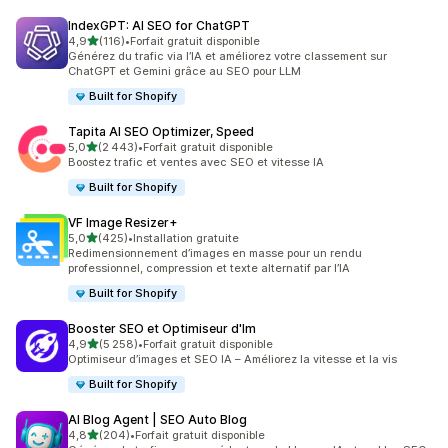
IndexGPT: AI SEO for ChatGPT
étoile(s) sur 5
4,9
(116)
•
Forfait gratuit disponible
116 avis au total
Générez du trafic via l’IA et améliorez votre classement sur
ChatGPT et Gemini grâce au SEO pour LLM
Built for Shopify
Tapita AI SEO Optimizer, Speed
étoile(s) sur 5
5,0
(2 443)
•
Forfait gratuit disponible
2443 avis au total
Boostez trafic et ventes avec SEO et vitesse IA
Built for Shopify
VF Image Resizer+
étoile(s) sur 5
5,0
(425)
•
Installation gratuite
425 avis au total
Redimensionnement d’images en masse pour un rendu
professionnel, compression et texte alternatif par l’IA
Built for Shopify
Booster SEO et Optimiseur d'Im
étoile(s) sur 5
4,9
(5 258)
•
Forfait gratuit disponible
5258 avis au total
Optimiseur d’images et SEO IA – Améliorez la vitesse et la vis
Built for Shopify
AI Blog Agent | SEO Auto Blog
étoile(s) sur 5
4,8
(204)
•
Forfait gratuit disponible
204 avis au total