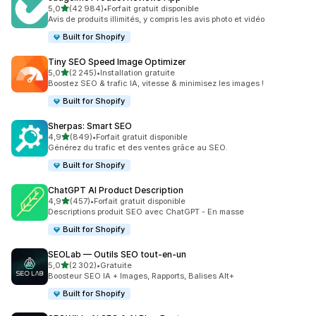
étoile(s) sur 5
5,0
(42 984)
•
Forfait gratuit disponible
42984 avis au total
Avis de produits illimités, y compris les avis photo et vidéo
Built for Shopify
Tiny SEO Speed Image Optimizer
étoile(s) sur 5
5,0
(2 245)
•
Installation gratuite
2245 avis au total
Boostez SEO & trafic IA, vitesse & minimisez les images !
Built for Shopify
Sherpas: Smart SEO
étoile(s) sur 5
4,9
(849)
•
Forfait gratuit disponible
849 avis au total
Générez du trafic et des ventes grâce au SEO.
Built for Shopify
ChatGPT AI Product Description
étoile(s) sur 5
4,9
(457)
•
Forfait gratuit disponible
457 avis au total
Descriptions produit SEO avec ChatGPT - En masse
Built for Shopify
SEOLab — Outils SEO tout‑en‑un
étoile(s) sur 5
5,0
(2 302)
•
Gratuite
2302 avis au total
Boosteur SEO IA + Images, Rapports, Balises Alt+
Built for Shopify