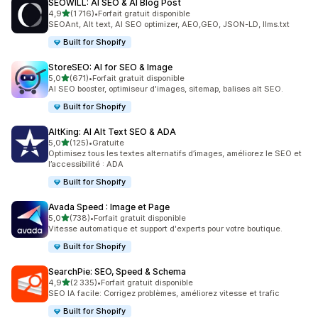
SEOWILL: AI SEO & AI Blog Post
étoile(s) sur 5
4,9
(1 716)
•
Forfait gratuit disponible
1716 avis au total
SEOAnt, Alt text, AI SEO optimizer, AEO,GEO, JSON-LD, llms.txt
Built for Shopify
StoreSEO: AI for SEO & Image
étoile(s) sur 5
5,0
(671)
•
Forfait gratuit disponible
671 avis au total
AI SEO booster, optimiseur d'images, sitemap, balises alt SEO.
Built for Shopify
AltKing: AI Alt Text SEO & ADA
étoile(s) sur 5
5,0
(125)
•
Gratuite
125 avis au total
Optimisez tous les textes alternatifs d’images, améliorez le SEO et
l’accessibilité : ADA
Built for Shopify
Avada Speed : Image et Page
étoile(s) sur 5
5,0
(738)
•
Forfait gratuit disponible
738 avis au total
Vitesse automatique et support d'experts pour votre boutique.
Built for Shopify
SearchPie: SEO, Speed & Schema
étoile(s) sur 5
4,9
(2 335)
•
Forfait gratuit disponible
2335 avis au total
SEO IA facile: Corrigez problèmes, améliorez vitesse et trafic
Built for Shopify