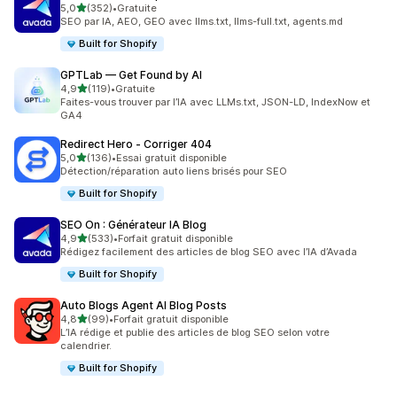
étoile(s) sur 5
5,0
(352)
•
Gratuite
352 avis au total
SEO par IA, AEO, GEO avec llms.txt, llms-full.txt, agents.md
Built for Shopify
GPTLab — Get Found by AI
étoile(s) sur 5
4,9
(119)
•
Gratuite
119 avis au total
Faites-vous trouver par l’IA avec LLMs.txt, JSON-LD, IndexNow et
GA4
Redirect Hero ‑ Corriger 404
étoile(s) sur 5
5,0
(136)
•
Essai gratuit disponible
136 avis au total
Détection/réparation auto liens brisés pour SEO
Built for Shopify
SEO On : Générateur IA Blog
étoile(s) sur 5
4,9
(533)
•
Forfait gratuit disponible
533 avis au total
Rédigez facilement des articles de blog SEO avec l’IA d’Avada
Built for Shopify
Auto Blogs Agent AI Blog Posts
étoile(s) sur 5
4,8
(99)
•
Forfait gratuit disponible
99 avis au total
L’IA rédige et publie des articles de blog SEO selon votre
calendrier.
Built for Shopify